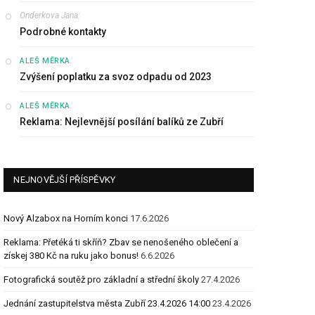
Onderkova Jana
:
Podrobné kontakty
:
ALEŠ MĚRKA
Zvýšení poplatku za svoz odpadu od 2023
:
ALEŠ MĚRKA
Reklama: Nejlevnější posílání balíků ze Zubří
NEJNOVĚJŠÍ PŘÍSPĚVKY
Nový Alzabox na Horním konci
17.6.2026
Reklama: Přetéká ti skříň? Zbav se nenošeného oblečení a
získej 380 Kč na ruku jako bonus!
6.6.2026
Fotografická soutěž pro základní a střední školy
27.4.2026
Jednání zastupitelstva města Zubří 23.4.2026 14:00
23.4.2026