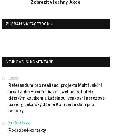
Zobrazit všechny Akce
ZUBŘAN NA FACEBOOKU
NEJNOVĚJŠÍ KOMENTÁŘE
Jakub
:
Referendum pro realizaci projektu Multifunkční
areál Zubří – vnitřní bazén, wellness, bufet s
dětským koutkem a kuželnou, venkovní nerezové
bazény, Lékařský dům a Komunitní dům pro
seniory
:
ALEŠ MĚRKA
Podrobné kontakty