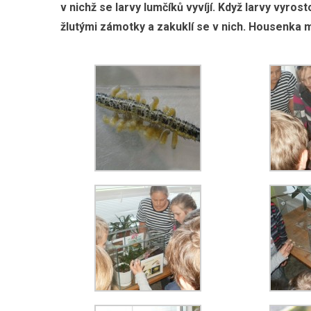
v nichž se larvy lumčíků vyvíjí. Když larvy vyro
žlutými zámotky a zakuklí se v nich. Housenka 