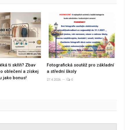
éká ti skříň? Zbav
Fotografická soutěž pro základní
 oblečení a získej
a střední školy
u jako bonus!
27.4.2026
0