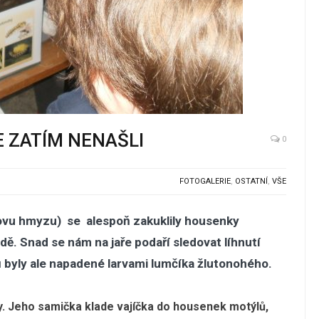
 ZATÍM NENAŠLI
0
FOTOGALERIE
,
OSTATNÍ
,
VŠE
hovu hmyzu) se alespoň zakuklily housenky
ě. Snad se nám na jaře podaří sledovat líhnutí
 byly ale napadené larvami lumčíka žlutonohého.
ry. Jeho samička klade vajíčka do housenek motýlů,