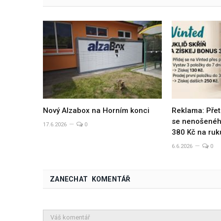
Nový Alzabox na Horním konci
Reklama: Přet
se nenošeného
17.6.2026
0
380 Kč na ruk
6.6.2026
0
ZANECHAT KOMENTÁŘ