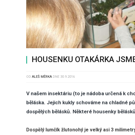
HOUSENKU OTAKÁRKA JSME
OD
ALEŠ MĚRKA
DNE
30.9.2016
V našem insektáriu (to je nádoba určená k c
běláska. Jejich kukly schováme na chladné půd
dospělých bělásků. Některé housenky bělásků
Dospělý lumčík žlutonohý
je velký asi 3 milimet