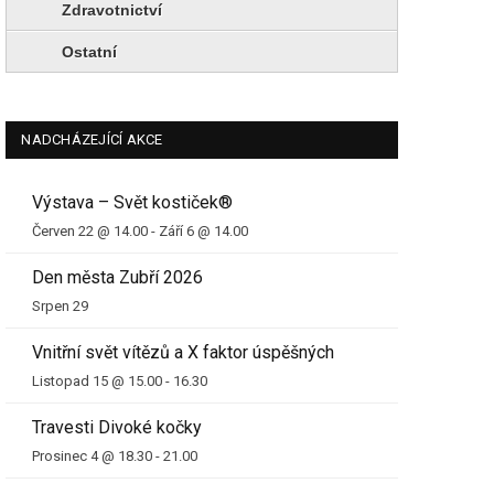
Zdravotnictví
Ostatní
NADCHÁZEJÍCÍ AKCE
Výstava – Svět kostiček®
Červen 22 @ 14.00
-
Září 6 @ 14.00
Den města Zubří 2026
Srpen 29
Vnitřní svět vítězů a X faktor úspěšných
Listopad 15 @ 15.00
-
16.30
Travesti Divoké kočky
Prosinec 4 @ 18.30
-
21.00