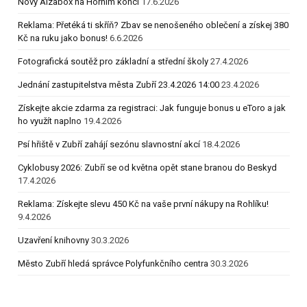
Nový Alzabox na Horním konci
17.6.2026
Reklama: Přetéká ti skříň? Zbav se nenošeného oblečení a získej 380
Kč na ruku jako bonus!
6.6.2026
Fotografická soutěž pro základní a střední školy
27.4.2026
Jednání zastupitelstva města Zubří 23.4.2026 14:00
23.4.2026
Získejte akcie zdarma za registraci: Jak funguje bonus u eToro a jak
ho využít naplno
19.4.2026
Psí hřiště v Zubří zahájí sezónu slavnostní akcí
18.4.2026
Cyklobusy 2026: Zubří se od května opět stane branou do Beskyd
17.4.2026
Reklama: Získejte slevu 450 Kč na vaše první nákupy na Rohlíku!
9.4.2026
Uzavření knihovny
30.3.2026
Město Zubří hledá správce Polyfunkčního centra
30.3.2026