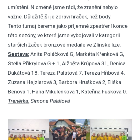
umístění. Nicméně jsme rádi, že zranění nebylo
vážné. Důležitější je zdraví hráček, než body.
Tento turnaj bereme jako příjemné zpestření konce
této sezóny, ve které jsme vybojovali v kategorii
starších žaček bronzové medaile ve Zlínské lize.
Sestava:
Anita Poláčková G, Markéta Křenková G,
Stella Přikrylová G + 1, Alžběta Krůpová 31, Denisa
Dukátová 18, Tereza Palátová 7, Tereza Hřibová 4,
Zuzana Hejzlarová 3, Barbora Hrušková 2, Eliška
Benová 1, Hana Mikulenková 1, Kateřina Fusková 0.
Trenérka:
Simona Palátová