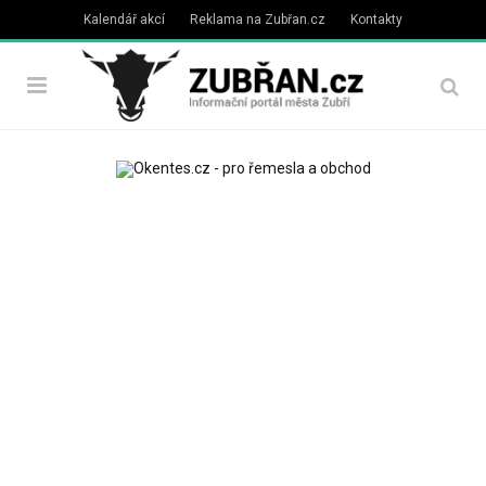
Kalendář akcí
Reklama na Zubřan.cz
Kontakty