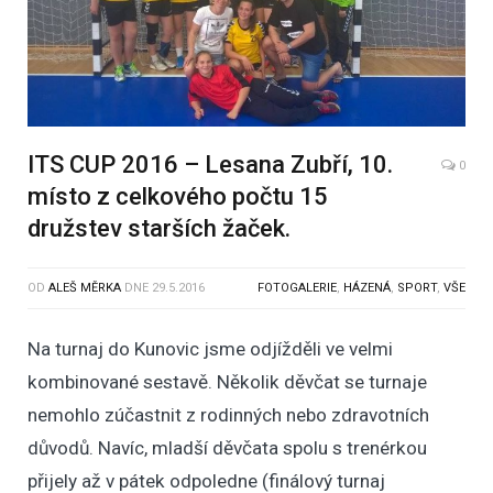
ITS CUP 2016 – Lesana Zubří, 10.
0
místo z celkového počtu 15
družstev starších žaček.
OD
ALEŠ MĚRKA
DNE
29.5.2016
FOTOGALERIE
,
HÁZENÁ
,
SPORT
,
VŠE
Na turnaj do Kunovic jsme odjížděli ve velmi
kombinované sestavě. Několik děvčat se turnaje
nemohlo zúčastnit z rodinných nebo zdravotních
důvodů. Navíc, mladší děvčata spolu s trenérkou
přijely až v pátek odpoledne (finálový turnaj