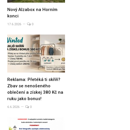
Nový Alzabox na Horním
konci
17.6.2026
0
Reklama: Přetéká ti skříň?
Zbav se nenošeného
oblečení a získej 380 Kč na
ruku jako bonus!
6.6.2026
0