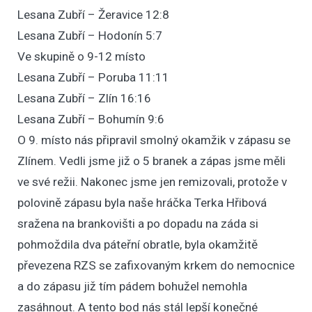
Lesana Zubří – Žeravice 12:8
Lesana Zubří – Hodonín 5:7
Ve skupině o 9-12 místo
Lesana Zubří – Poruba 11:11
Lesana Zubří – Zlín 16:16
Lesana Zubří – Bohumín 9:6
O 9. místo nás připravil smolný okamžik v zápasu se
Zlínem. Vedli jsme již o 5 branek a zápas jsme měli
ve své režii. Nakonec jsme jen remizovali, protože v
polovině zápasu byla naše hráčka Terka Hřibová
sražena na brankovišti a po dopadu na záda si
pohmoždila dva páteřní obratle, byla okamžitě
převezena RZS se zafixovaným krkem do nemocnice
a do zápasu již tím pádem bohužel nemohla
zasáhnout. A tento bod nás stál lepší konečné