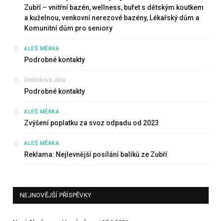
Zubří – vnitřní bazén, wellness, bufet s dětským koutkem
a kuželnou, venkovní nerezové bazény, Lékařský dům a
Komunitní dům pro seniory
:
ALEŠ MĚRKA
Podrobné kontakty
Onderkova Jana
:
Podrobné kontakty
:
ALEŠ MĚRKA
Zvýšení poplatku za svoz odpadu od 2023
:
ALEŠ MĚRKA
Reklama: Nejlevnější posílání balíků ze Zubří
NEJNOVĚJŠÍ PŘÍSPĚVKY