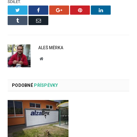
SDÍLET.
Twitter
Facebook
Google+
Pinterest
LinkedIn
Tumblr
Email
ALEŠ MĚRKA
Website
PODOBNÉ
PŘÍSPĚVKY