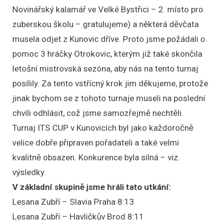
Novinářský kalamář ve Velké Bystřici – 2. místo pro
zuberskou školu – gratulujeme) a některá děvčata
musela odjet z Kunovic dříve. Proto jsme požádali o
pomoc 3 hráčky Otrokovic, kterým již také skončila
letošní mistrovská sezóna, aby nás na tento turnaj
posílily. Za tento vstřícný krok jim děkujeme, protože
jinak bychom se z tohoto turnaje museli na poslední
chvíli odhlásit, což jsme samozřejmě nechtěli.
Turnaj ITS CUP v Kunovicích byl jako každoročně
velice dobře připraven pořadateli a také velmi
kvalitně obsazen. Konkurence byla silná – viz.
výsledky.
V základní skupině jsme hráli tato utkání:
Lesana Zubří – Slavia Praha 8:13
Lesana Zubří – Havličkův Brod 8:11