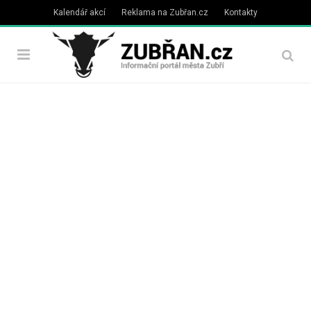
Kalendář akcí
Reklama na Zubřan.cz
Kontakty