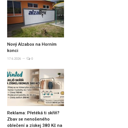
Nový Alzabox na Horním
konci
17.6.2026
0
Reklama: Přetéká ti skříň?
Zbav se nenošeného
oblečení a získej 380 Kč na