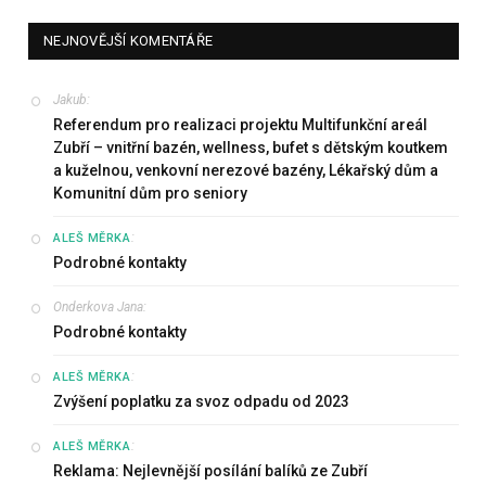
NEJNOVĚJŠÍ KOMENTÁŘE
Jakub
:
Referendum pro realizaci projektu Multifunkční areál
Zubří – vnitřní bazén, wellness, bufet s dětským koutkem
a kuželnou, venkovní nerezové bazény, Lékařský dům a
Komunitní dům pro seniory
:
ALEŠ MĚRKA
Podrobné kontakty
Onderkova Jana
:
Podrobné kontakty
:
ALEŠ MĚRKA
Zvýšení poplatku za svoz odpadu od 2023
:
ALEŠ MĚRKA
Reklama: Nejlevnější posílání balíků ze Zubří