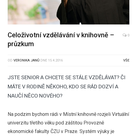
Celoživotní vzdělávání v knihovně –
0
průzkum
OD
VERONIKA JANŮ
DNE
15.4.2016
VŠE
JSTE SENIOR A CHCETE SE STÁLE VZDĚLÁVAT? ČI
MÁTE V RODINĚ NĚKOHO, KDO SE RÁD DOZVÍ A
NAUČÍ NĚCO NOVÉHO?
Na podzim bychom rádi v Místní knihovně rozjeli Virtuální
univerzitu třetího věku pod záštitou Provozně
ekonomické fakulty ČZU v Praze. Systém výuky je