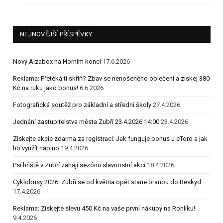
NEJNOVĚJŠÍ PŘÍSPĚVKY
Nový Alzabox na Horním konci
17.6.2026
Reklama: Přetéká ti skříň? Zbav se nenošeného oblečení a získej 380
Kč na ruku jako bonus!
6.6.2026
Fotografická soutěž pro základní a střední školy
27.4.2026
Jednání zastupitelstva města Zubří 23.4.2026 14:00
23.4.2026
Získejte akcie zdarma za registraci: Jak funguje bonus u eToro a jak
ho využít naplno
19.4.2026
Psí hřiště v Zubří zahájí sezónu slavnostní akcí
18.4.2026
Cyklobusy 2026: Zubří se od května opět stane branou do Beskyd
17.4.2026
Reklama: Získejte slevu 450 Kč na vaše první nákupy na Rohlíku!
9.4.2026