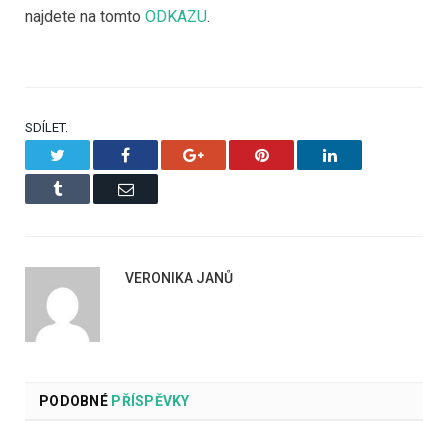
najdete na tomto
ODKAZU
.
SDÍLET.
Twitter
Facebook
Google+
Pinterest
LinkedIn
Tumblr
Email
VERONIKA JANŮ
PODOBNÉ
PŘÍSPĚVKY