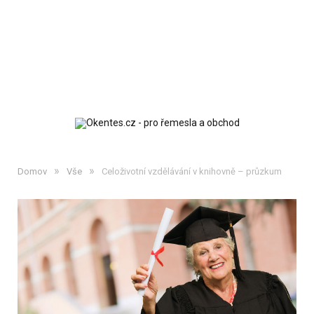
»
»
Domov
Vše
Celoživotní vzdělávání v knihovně – průzkum