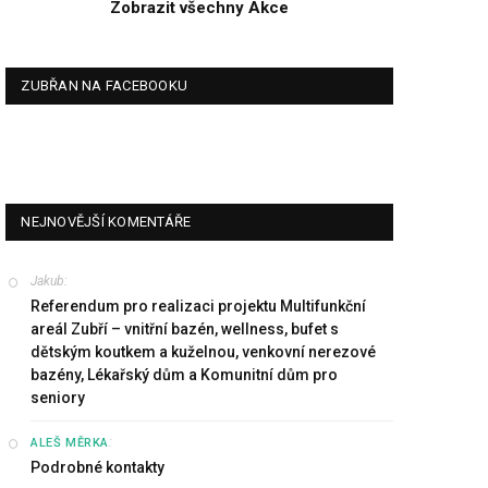
Zobrazit všechny Akce
ZUBŘAN NA FACEBOOKU
NEJNOVĚJŠÍ KOMENTÁŘE
Jakub
:
Referendum pro realizaci projektu Multifunkční
areál Zubří – vnitřní bazén, wellness, bufet s
dětským koutkem a kuželnou, venkovní nerezové
bazény, Lékařský dům a Komunitní dům pro
seniory
:
ALEŠ MĚRKA
Podrobné kontakty