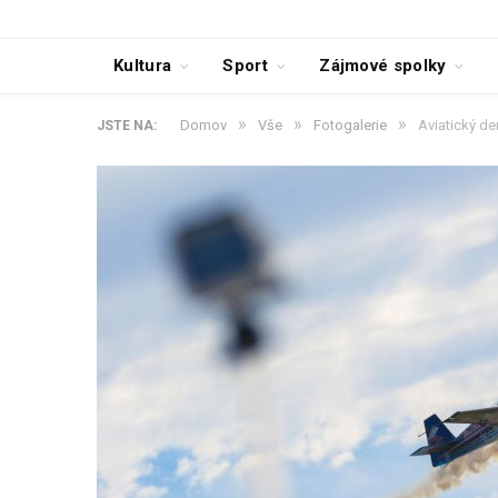
Kultura
Sport
Zájmové spolky
»
»
»
Domov
Vše
Fotogalerie
Aviatický de
JSTE NA: