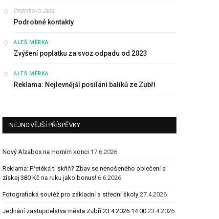
Onderkova Jana
:
Podrobné kontakty
:
ALEŠ MĚRKA
Zvýšení poplatku za svoz odpadu od 2023
:
ALEŠ MĚRKA
Reklama: Nejlevnější posílání balíků ze Zubří
NEJNOVĚJŠÍ PŘÍSPĚVKY
Nový Alzabox na Horním konci
17.6.2026
Reklama: Přetéká ti skříň? Zbav se nenošeného oblečení a
získej 380 Kč na ruku jako bonus!
6.6.2026
Fotografická soutěž pro základní a střední školy
27.4.2026
Jednání zastupitelstva města Zubří 23.4.2026 14:00
23.4.2026