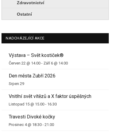
Zdravotnictví
Ostatní
NADCHÁZEJÍCÍ AKCE
Výstava – Svět kostiček®
Červen 22 @ 14.00
-
Září 6 @ 14.00
Den města Zubří 2026
Srpen 29
Vnitřní svět vítězů a X faktor úspěšných
Listopad 15 @ 15.00
-
16.30
Travesti Divoké kočky
Prosinec 4 @ 18.30
-
21.00