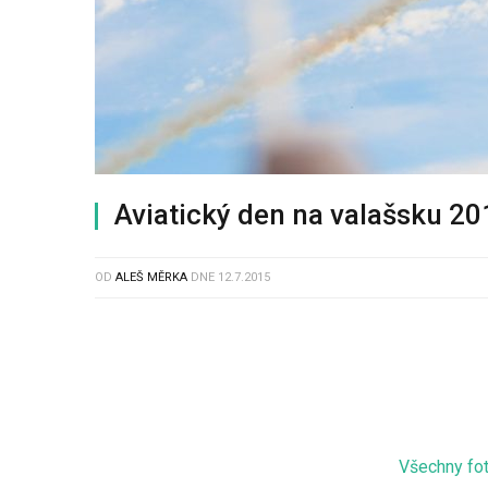
Aviatický den na valašsku 20
OD
ALEŠ MĚRKA
DNE
12.7.2015
Všechny fot