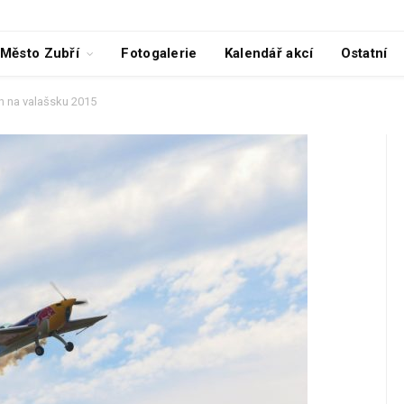
Město Zubří
Fotogalerie
Kalendář akcí
Ostatní
n na valašsku 2015