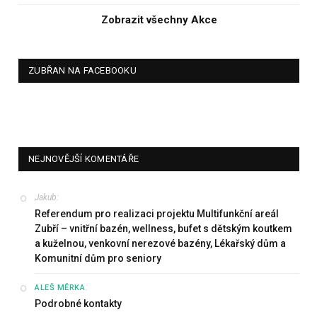
Zobrazit všechny Akce
ZUBŘAN NA FACEBOOKU
NEJNOVĚJŠÍ KOMENTÁŘE
Jakub
:
Referendum pro realizaci projektu Multifunkční areál
Zubří – vnitřní bazén, wellness, bufet s dětským koutkem
a kuželnou, venkovní nerezové bazény, Lékařský dům a
Komunitní dům pro seniory
:
ALEŠ MĚRKA
Podrobné kontakty