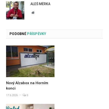
ALEŠ MĚRKA
Website
PODOBNÉ
PŘÍSPĚVKY
Nový Alzabox na Horním
konci
17.6.2026
0