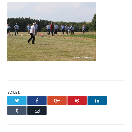
SDÍLET.
Twitter
Facebook
Google+
Pinterest
LinkedIn
Tumblr
Email