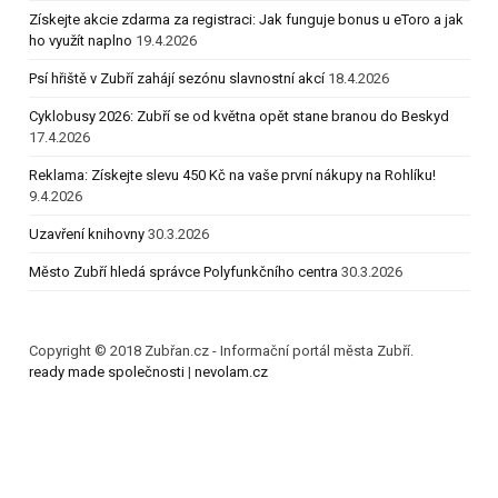
Získejte akcie zdarma za registraci: Jak funguje bonus u eToro a jak
ho využít naplno
19.4.2026
Psí hřiště v Zubří zahájí sezónu slavnostní akcí
18.4.2026
Cyklobusy 2026: Zubří se od května opět stane branou do Beskyd
17.4.2026
Reklama: Získejte slevu 450 Kč na vaše první nákupy na Rohlíku!
9.4.2026
Uzavření knihovny
30.3.2026
Město Zubří hledá správce Polyfunkčního centra
30.3.2026
Copyright © 2018 Zubřan.cz - Informační portál města Zubří.
ready made společnosti
|
nevolam.cz