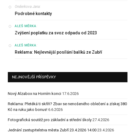
Onderkova Jana
:
Podrobné kontakty
:
ALEŠ MĚRKA
Zvýšení poplatku za svoz odpadu od 2023
:
ALEŠ MĚRKA
Reklama: Nejlevnější posílání balíků ze Zubří
NEJNOVĚJŠÍ PŘÍSPĚVKY
Nový Alzabox na Horním konci
17.6.2026
Reklama: Přetéká ti skříň? Zbav se nenošeného oblečení a získej 380
Kč na ruku jako bonus!
6.6.2026
Fotografická soutěž pro základní a střední školy
27.4.2026
Jednání zastupitelstva města Zubří 23.4.2026 14:00
23.4.2026