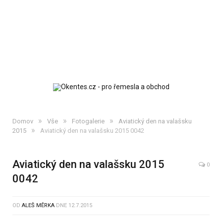
»
»
»
Domov
Vše
Fotogalerie
Aviatický den na valašsku
»
2015
Aviatický den na valašsku 2015 0042
Aviatický den na valašsku 2015
0
0042
OD
ALEŠ MĚRKA
DNE
12.7.2015