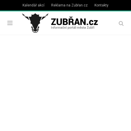
Kalendář akcí
Reklama na Zubřan.cz
Kontakty