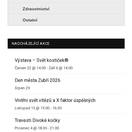
Zdravotnictví
Ostatní
NADCHÁZEJÍCÍ AKCE
Výstava – Svět kostiček®
Červen 22 @ 14.00
-
Září 6 @ 14.00
Den města Zubří 2026
Srpen 29
Vnitřní svět vítězů a X faktor úspěšných
Listopad 15 @ 15.00
-
16.30
Travesti Divoké kočky
Prosinec 4 @ 18.30
-
21.00