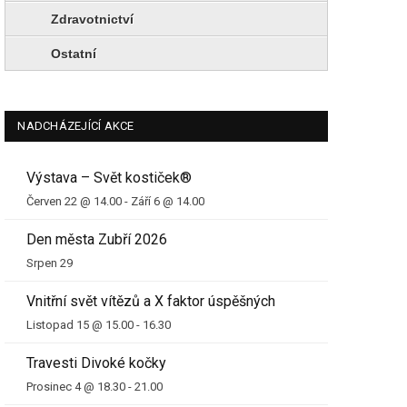
Zdravotnictví
Ostatní
NADCHÁZEJÍCÍ AKCE
Výstava – Svět kostiček®
Červen 22 @ 14.00
-
Září 6 @ 14.00
Den města Zubří 2026
Srpen 29
Vnitřní svět vítězů a X faktor úspěšných
Listopad 15 @ 15.00
-
16.30
Travesti Divoké kočky
Prosinec 4 @ 18.30
-
21.00