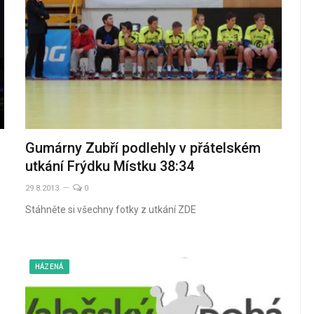
Gumárny Zubří podlehly v přátelském
utkání Frýdku Místku 38:34
29.8.2013
0
Stáhněte si všechny fotky z utkání ZDE
HÁZENÁ