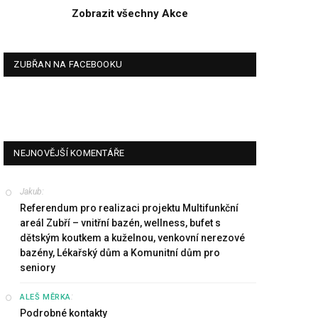
Zobrazit všechny Akce
ZUBŘAN NA FACEBOOKU
NEJNOVĚJŠÍ KOMENTÁŘE
Jakub
:
Referendum pro realizaci projektu Multifunkční
areál Zubří – vnitřní bazén, wellness, bufet s
dětským koutkem a kuželnou, venkovní nerezové
bazény, Lékařský dům a Komunitní dům pro
seniory
:
ALEŠ MĚRKA
Podrobné kontakty