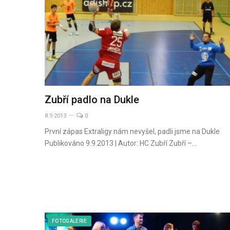
Zubří padlo na Dukle
8.9.2013
0
První zápas Extraligy nám nevyšel, padli jsme na Dukle
Publikováno 9.9.2013 | Autor: HC Zubří Zubří –…
FOTOGALERIE