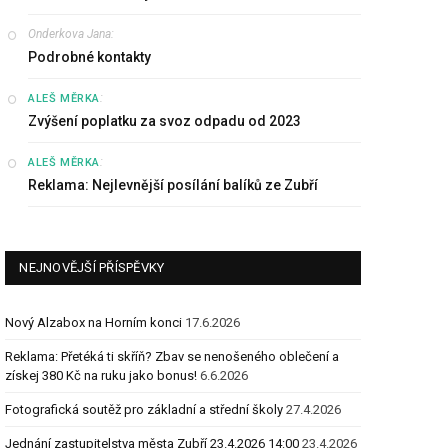
Onderkova Jana
:
Podrobné kontakty
:
ALEŠ MĚRKA
Zvýšení poplatku za svoz odpadu od 2023
:
ALEŠ MĚRKA
Reklama: Nejlevnější posílání balíků ze Zubří
NEJNOVĚJŠÍ PŘÍSPĚVKY
Nový Alzabox na Horním konci
17.6.2026
Reklama: Přetéká ti skříň? Zbav se nenošeného oblečení a
získej 380 Kč na ruku jako bonus!
6.6.2026
Fotografická soutěž pro základní a střední školy
27.4.2026
Jednání zastupitelstva města Zubří 23.4.2026 14:00
23.4.2026