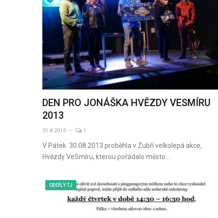
DEN PRO JONÁŠKA HVĚZDY VESMÍRU
2013
31.8.2013
1
V Pátek 30.08.2013 proběhla v Zubří velkolepá akce,
Hvězdy VeSmíru, kterou pořádalo město…
ODDÍLY TJ