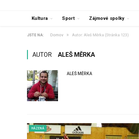
Kultura
Sport
Zájmové spolky
»
Domov
Autor: Aleš Měrka
(Stránka 123)
JSTE NA:
AUTOR
ALEŠ MĚRKA
ALEŠ MĚRKA
HÁZENÁ