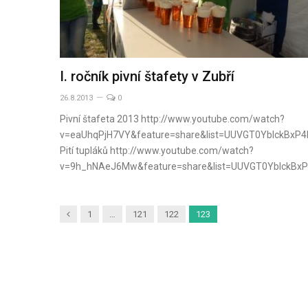
I. ročník pivní štafety v Zubří
26.8.2013
0
Pivní štafeta 2013 http://www.youtube.com/watch?
v=eaUhqPjH7VY&feature=share&list=UUVGT0YbIckBxP
Pití tupláků http://www.youtube.com/watch?
v=9h_hNAeJ6Mw&feature=share&list=UUVGT0YbIckBx
Předchozí
1
…
121
122
123