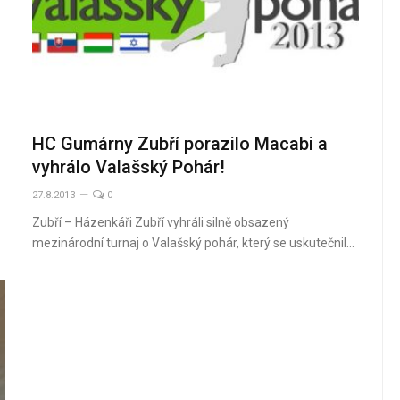
HC Gumárny Zubří porazilo Macabi a
vyhrálo Valašský Pohár!
27.8.2013
0
Zubří – Házenkáři Zubří vyhráli silně obsazený
mezinárodní turnaj o Valašský pohár, který se uskutečnil…