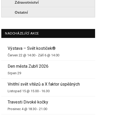
Zdravotnictví
Ostatní
NADCHÁZEJÍCÍ AKCE
Výstava – Svět kostiček®
Červen 22 @ 14.00
-
Září 6 @ 14.00
Den města Zubří 2026
Srpen 29
Vnitřní svět vítězů a X faktor úspěšných
Listopad 15 @ 15.00
-
16.30
Travesti Divoké kočky
Prosinec 4 @ 18.30
-
21.00