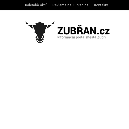
Kalendář akcí
Reklama na Zubřan.cz
Kontakty