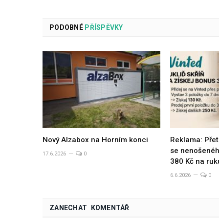
PODOBNÉ
PŘÍSPĚVKY
Nový Alzabox na Horním konci
Reklama: Přet
se nenošeného
17.6.2026
0
380 Kč na ruk
6.6.2026
0
ZANECHAT KOMENTÁŘ