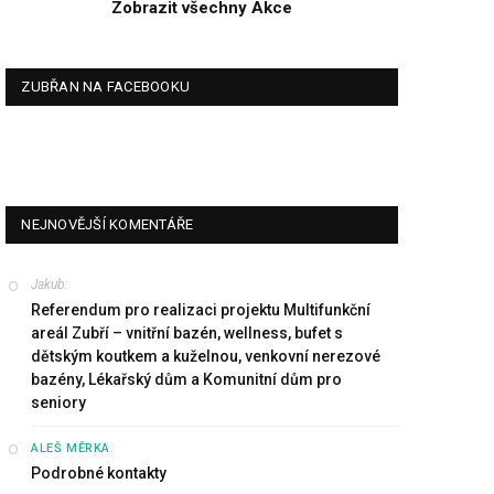
Zobrazit všechny Akce
ZUBŘAN NA FACEBOOKU
NEJNOVĚJŠÍ KOMENTÁŘE
Jakub
:
Referendum pro realizaci projektu Multifunkční
areál Zubří – vnitřní bazén, wellness, bufet s
dětským koutkem a kuželnou, venkovní nerezové
bazény, Lékařský dům a Komunitní dům pro
seniory
:
ALEŠ MĚRKA
Podrobné kontakty