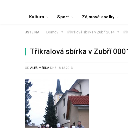
Kultura
Sport
Zájmové spolky
»
»
Domov
Tříkrálová sbírka v Zubří 2014
Tří
JSTE NA:
Tříkralová sbírka v Zubří 000
OD
ALEŠ MĚRKA
DNE
18.12.2013