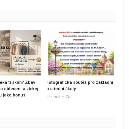
éká ti skříň? Zbav
Fotografická soutěž pro základní
 oblečení a získej
a střední školy
u jako bonus!
27.4.2026
0