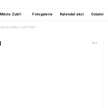
Město Zubří
Fotogalerie
Kalendář akcí
Ostatní
kralová sbírka v Zubří 0001
1
0