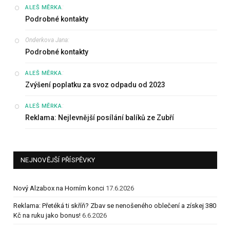
:
ALEŠ MĚRKA
Podrobné kontakty
Onderkova Jana
:
Podrobné kontakty
:
ALEŠ MĚRKA
Zvýšení poplatku za svoz odpadu od 2023
:
ALEŠ MĚRKA
Reklama: Nejlevnější posílání balíků ze Zubří
NEJNOVĚJŠÍ PŘÍSPĚVKY
Nový Alzabox na Horním konci
17.6.2026
Reklama: Přetéká ti skříň? Zbav se nenošeného oblečení a získej 380
Kč na ruku jako bonus!
6.6.2026