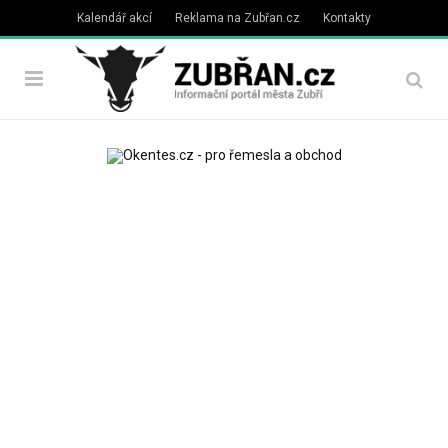
Kalendář akcí
Reklama na Zubřan.cz
Kontakty