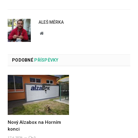
ALEŠ MĚRKA
Website
PODOBNÉ
PŘÍSPĚVKY
Nový Alzabox na Horním
konci
17.6.2026
0