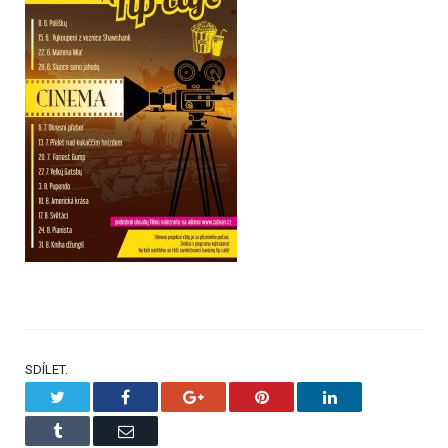
SDÍLET.
Twitter
Facebook
Google+
Pinterest
LinkedIn
Tumblr
Email