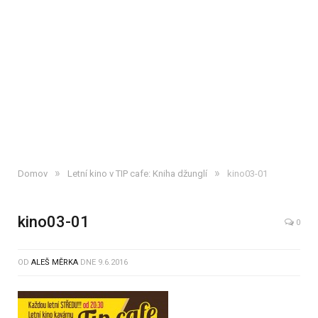
»
»
Domov
Letní kino v TIP cafe: Kniha džunglí
kino03-01
kino03-01
0
OD
ALEŠ MĚRKA
DNE
9.6.2016