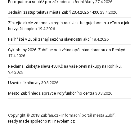
Fotografická soutěž pro základní a střední školy
27.4.2026
Jednání zastupitelstva města Zubří 23.4.2026 14:00
23.4.2026
Získejte akcie zdarma za registraci: Jak funguje bonus u eToro a jak
ho využít naplno
19.4.2026
Psí hřiště v Zubří zahájí sezónu slavnostní akcí
18.4.2026
Cyklobusy 2026: Zubří se od května opět stane branou do Beskyd
17.4.2026
Reklama: Získejte slevu 450 Kč na vaše první nákupy na Rohlíku!
9.4.2026
Uzavření knihovny
30.3.2026
Město Zubří hledá správce Polyfunkčního centra
30.3.2026
Copyright © 2018 Zubřan.cz - Informační portál města Zubří.
ready made společnosti
|
nevolam.cz