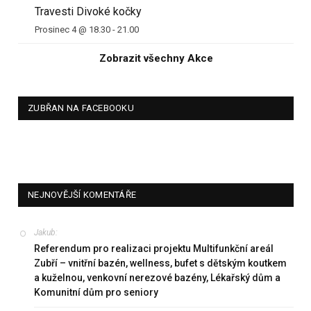
Travesti Divoké kočky
Prosinec 4 @ 18.30
-
21.00
Zobrazit všechny Akce
ZUBŘAN NA FACEBOOKU
NEJNOVĚJŠÍ KOMENTÁŘE
Jakub
:
Referendum pro realizaci projektu Multifunkční areál
Zubří – vnitřní bazén, wellness, bufet s dětským koutkem
a kuželnou, venkovní nerezové bazény, Lékařský dům a
Komunitní dům pro seniory