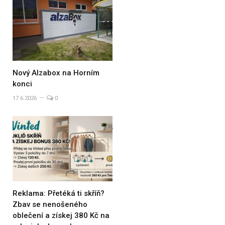
Nový Alzabox na Horním
konci
17.6.2026
0
Reklama: Přetéká ti skříň?
Zbav se nenošeného
oblečení a získej 380 Kč na