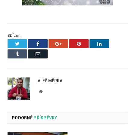
SDÍLET.
Twitter
Facebook
Google+
Pinterest
LinkedIn
Tumblr
Email
ALEŠ MĚRKA
Website
PODOBNÉ
PŘÍSPĚVKY