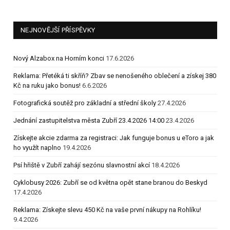
NEJNOVĚJŠÍ PŘÍSPĚVKY
Nový Alzabox na Horním konci
17.6.2026
Reklama: Přetéká ti skříň? Zbav se nenošeného oblečení a získej 380
Kč na ruku jako bonus!
6.6.2026
Fotografická soutěž pro základní a střední školy
27.4.2026
Jednání zastupitelstva města Zubří 23.4.2026 14:00
23.4.2026
Získejte akcie zdarma za registraci: Jak funguje bonus u eToro a jak
ho využít naplno
19.4.2026
Psí hřiště v Zubří zahájí sezónu slavnostní akcí
18.4.2026
Cyklobusy 2026: Zubří se od května opět stane branou do Beskyd
17.4.2026
Reklama: Získejte slevu 450 Kč na vaše první nákupy na Rohlíku!
9.4.2026