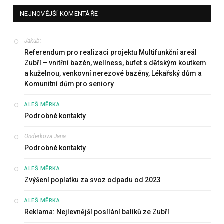
NEJNOVĚJŠÍ KOMENTÁŘE
Jakub
:
Referendum pro realizaci projektu Multifunkční areál
Zubří – vnitřní bazén, wellness, bufet s dětským koutkem
a kuželnou, venkovní nerezové bazény, Lékařský dům a
Komunitní dům pro seniory
:
ALEŠ MĚRKA
Podrobné kontakty
Onderkova Jana
:
Podrobné kontakty
:
ALEŠ MĚRKA
Zvýšení poplatku za svoz odpadu od 2023
:
ALEŠ MĚRKA
Reklama: Nejlevnější posílání balíků ze Zubří