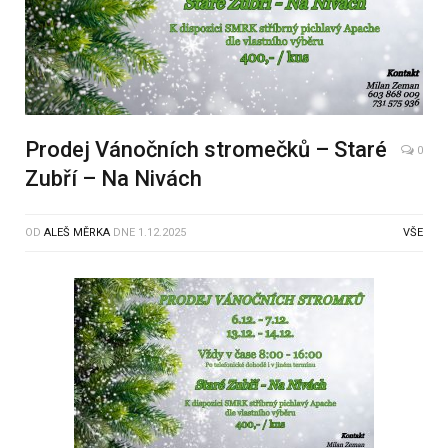
Prodej Vánočních stromečků – Staré
0
Zubří – Na Nivách
OD
ALEŠ MĚRKA
DNE
1.12.2025
VŠE