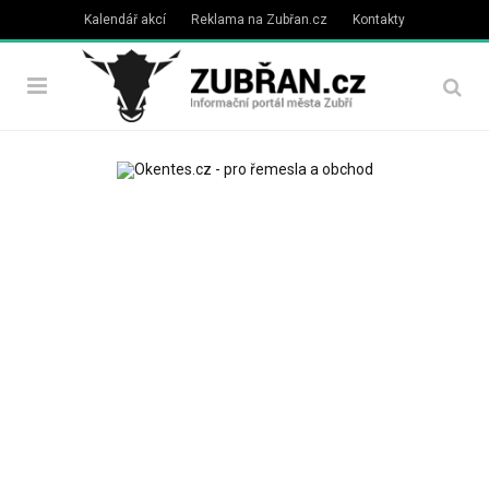
Kalendář akcí
Reklama na Zubřan.cz
Kontakty