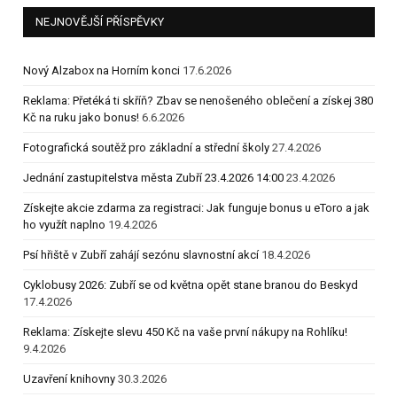
NEJNOVĚJŠÍ PŘÍSPĚVKY
Nový Alzabox na Horním konci
17.6.2026
Reklama: Přetéká ti skříň? Zbav se nenošeného oblečení a získej 380
Kč na ruku jako bonus!
6.6.2026
Fotografická soutěž pro základní a střední školy
27.4.2026
Jednání zastupitelstva města Zubří 23.4.2026 14:00
23.4.2026
Získejte akcie zdarma za registraci: Jak funguje bonus u eToro a jak
ho využít naplno
19.4.2026
Psí hřiště v Zubří zahájí sezónu slavnostní akcí
18.4.2026
Cyklobusy 2026: Zubří se od května opět stane branou do Beskyd
17.4.2026
Reklama: Získejte slevu 450 Kč na vaše první nákupy na Rohlíku!
9.4.2026
Uzavření knihovny
30.3.2026