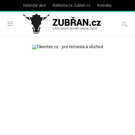
Kalendář akcí
Reklama na Zubřan.cz
Kontakty