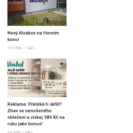
Nový Alzabox na Horním
konci
17.6.2026
0
Reklama: Přetéká ti skříň?
Zbav se nenošeného
oblečení a získej 380 Kč na
ruku jako bonus!
6.6.2026
0