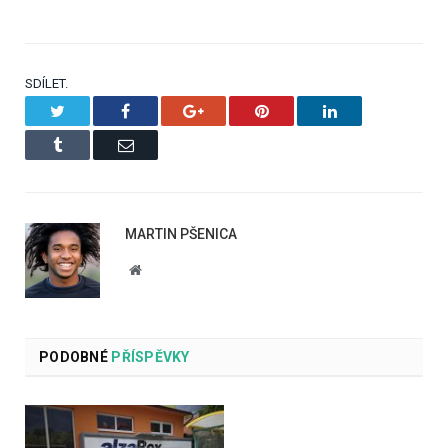
SDÍLET.
Twitter
Facebook
Google+
Pinterest
LinkedIn
Tumblr
Email
MARTIN PŠENICA
Website
PODOBNÉ
PŘÍSPĚVKY