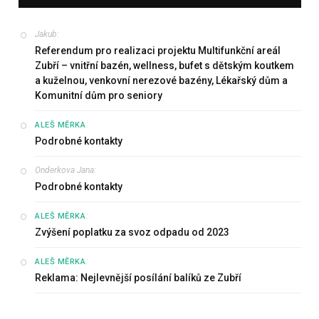
Jakub
:
Referendum pro realizaci projektu Multifunkční areál
Zubří – vnitřní bazén, wellness, bufet s dětským koutkem
a kuželnou, venkovní nerezové bazény, Lékařský dům a
Komunitní dům pro seniory
:
ALEŠ MĚRKA
Podrobné kontakty
Onderkova Jana
:
Podrobné kontakty
:
ALEŠ MĚRKA
Zvýšení poplatku za svoz odpadu od 2023
:
ALEŠ MĚRKA
Reklama: Nejlevnější posílání balíků ze Zubří