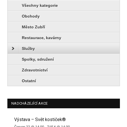
Všechny kategorie
Obchody
Město Zubří
Restaurace, kavárny
Služby
Spolky, sdružení
Zdravotnictví
Ostatní
NADCHÁZEJÍCÍ AKCE
Výstava – Svět kostiček®
Červen 22 @ 14.00
-
Září 6 @ 14.00