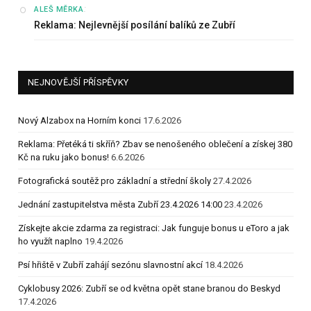
:
ALEŠ MĚRKA
Reklama: Nejlevnější posílání balíků ze Zubří
NEJNOVĚJŠÍ PŘÍSPĚVKY
Nový Alzabox na Horním konci
17.6.2026
Reklama: Přetéká ti skříň? Zbav se nenošeného oblečení a získej 380
Kč na ruku jako bonus!
6.6.2026
Fotografická soutěž pro základní a střední školy
27.4.2026
Jednání zastupitelstva města Zubří 23.4.2026 14:00
23.4.2026
Získejte akcie zdarma za registraci: Jak funguje bonus u eToro a jak
ho využít naplno
19.4.2026
Psí hřiště v Zubří zahájí sezónu slavnostní akcí
18.4.2026
Cyklobusy 2026: Zubří se od května opět stane branou do Beskyd
17.4.2026