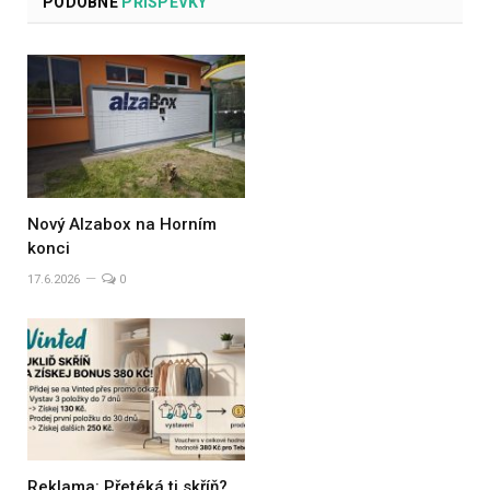
PODOBNÉ
PŘÍSPĚVKY
Nový Alzabox na Horním
konci
17.6.2026
0
Reklama: Přetéká ti skříň?