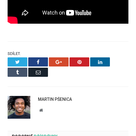
SDÍLET.
Twitter
Facebook
Google+
Pinterest
LinkedIn
Tumblr
Email
MARTIN PŠENICA
Website