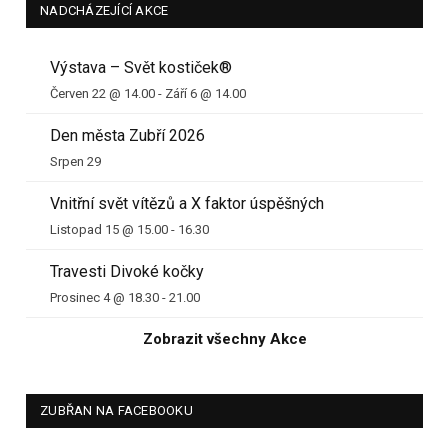
NADCHÁZEJÍCÍ AKCE
Výstava – Svět kostiček®
Červen 22 @ 14.00
-
Září 6 @ 14.00
Den města Zubří 2026
Srpen 29
Vnitřní svět vítězů a X faktor úspěšných
Listopad 15 @ 15.00
-
16.30
Travesti Divoké kočky
Prosinec 4 @ 18.30
-
21.00
Zobrazit všechny Akce
ZUBŘAN NA FACEBOOKU