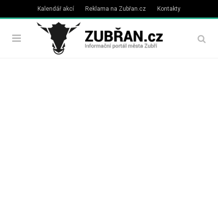
Kalendář akcí
Reklama na Zubřan.cz
Kontakty