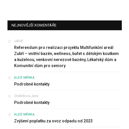
NEJNOVĚJŠÍ KOMENTÁŘE
Jakub
:
Referendum pro realizaci projektu Multifunkční areál
Zubří – vnitřní bazén, wellness, bufet s dětským koutkem
a kuželnou, venkovní nerezové bazény, Lékařský dům a
Komunitní dům pro seniory
:
ALEŠ MĚRKA
Podrobné kontakty
Onderkova Jana
:
Podrobné kontakty
:
ALEŠ MĚRKA
Zvýšení poplatku za svoz odpadu od 2023