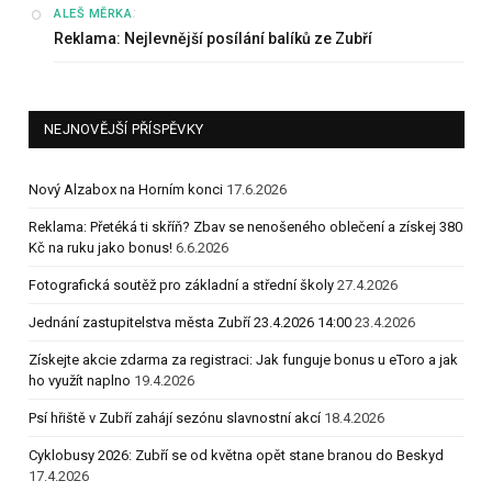
:
ALEŠ MĚRKA
Reklama: Nejlevnější posílání balíků ze Zubří
NEJNOVĚJŠÍ PŘÍSPĚVKY
Nový Alzabox na Horním konci
17.6.2026
Reklama: Přetéká ti skříň? Zbav se nenošeného oblečení a získej 380
Kč na ruku jako bonus!
6.6.2026
Fotografická soutěž pro základní a střední školy
27.4.2026
Jednání zastupitelstva města Zubří 23.4.2026 14:00
23.4.2026
Získejte akcie zdarma za registraci: Jak funguje bonus u eToro a jak
ho využít naplno
19.4.2026
Psí hřiště v Zubří zahájí sezónu slavnostní akcí
18.4.2026
Cyklobusy 2026: Zubří se od května opět stane branou do Beskyd
17.4.2026