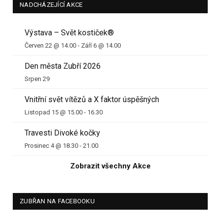
NADCHÁZEJÍCÍ AKCE
Výstava – Svět kostiček®
Červen 22 @ 14.00
-
Září 6 @ 14.00
Den města Zubří 2026
Srpen 29
Vnitřní svět vítězů a X faktor úspěšných
Listopad 15 @ 15.00
-
16.30
Travesti Divoké kočky
Prosinec 4 @ 18.30
-
21.00
Zobrazit všechny Akce
ZUBŘAN NA FACEBOOKU