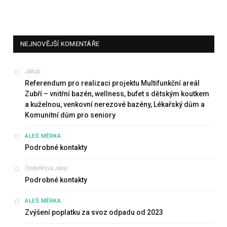
NEJNOVĚJŠÍ KOMENTÁŘE
Jakub
:
Referendum pro realizaci projektu Multifunkční areál
Zubří – vnitřní bazén, wellness, bufet s dětským koutkem
a kuželnou, venkovní nerezové bazény, Lékařský dům a
Komunitní dům pro seniory
:
ALEŠ MĚRKA
Podrobné kontakty
Onderkova Jana
:
Podrobné kontakty
:
ALEŠ MĚRKA
Zvýšení poplatku za svoz odpadu od 2023