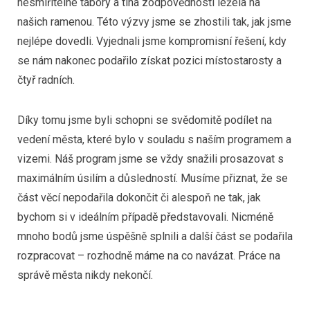
nesmiřitelné tábory a tíha zodpovědnosti ležela na
našich ramenou. Této výzvy jsme se zhostili tak, jak jsme
nejlépe dovedli. Vyjednali jsme kompromisní řešení, kdy
se nám nakonec podařilo získat pozici místostarosty a
čtyř radních.
Díky tomu jsme byli schopni se svědomitě podílet na
vedení města, které bylo v souladu s naším programem a
vizemi. Náš program jsme se vždy snažili prosazovat s
maximálním úsilím a důsledností. Musíme přiznat, že se
část věcí nepodařila dokončit či alespoň ne tak, jak
bychom si v ideálním případě představovali. Nicméně
mnoho bodů jsme úspěšně splnili a další část se podařila
rozpracovat – rozhodně máme na co navázat. Práce na
správě města nikdy nekončí.