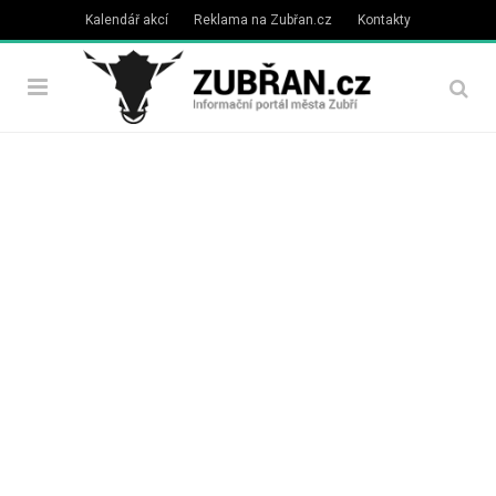
Kalendář akcí
Reklama na Zubřan.cz
Kontakty