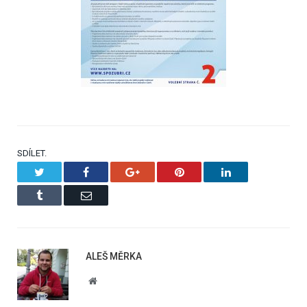
SDÍLET.
Twitter
Facebook
Google+
Pinterest
LinkedIn
Tumblr
Email
ALEŠ MĚRKA
Website