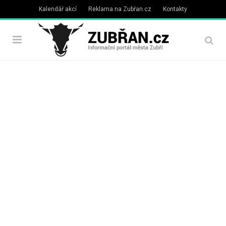
Kalendář akcí
Reklama na Zubřan.cz
Kontakty