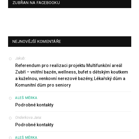
ZUBŘAN NA FACEBOOKU
NEJNOVĚJŠÍ KOMENTÁŘE
Jakub
:
Referendum pro realizaci projektu Multifunkční areál
Zubří – vnitřní bazén, wellness, bufet s dětským koutkem
a kuželnou, venkovní nerezové bazény, Lékařský dům a
Komunitní dům pro seniory
:
ALEŠ MĚRKA
Podrobné kontakty
Onderkova Jana
:
Podrobné kontakty
:
ALEŠ MĚRKA