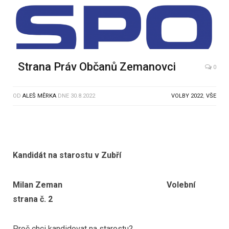
Strana Práv Občanů Zemanovci
0
OD
ALEŠ MĚRKA
DNE
30.8.2022
VOLBY 2022
,
VŠE
Kandidát na starostu v Zubří
Milan Zeman
Volební
strana č. 2
Proč chci kandidovat na starostu?