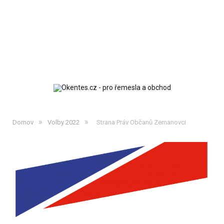
»
»
Domov
Volby 2022
Strana Práv Občanů Zemanovci