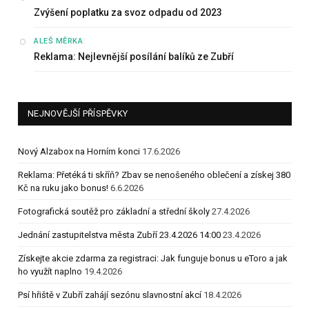
Zvýšení poplatku za svoz odpadu od 2023
:
ALEŠ MĚRKA
Reklama: Nejlevnější posílání balíků ze Zubří
NEJNOVĚJŠÍ PŘÍSPĚVKY
Nový Alzabox na Horním konci
17.6.2026
Reklama: Přetéká ti skříň? Zbav se nenošeného oblečení a získej 380
Kč na ruku jako bonus!
6.6.2026
Fotografická soutěž pro základní a střední školy
27.4.2026
Jednání zastupitelstva města Zubří 23.4.2026 14:00
23.4.2026
Získejte akcie zdarma za registraci: Jak funguje bonus u eToro a jak
ho využít naplno
19.4.2026
Psí hřiště v Zubří zahájí sezónu slavnostní akcí
18.4.2026