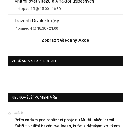
Vnitřní svět vítězů a X faktor úspěšných
Listopad 15 @ 15.00
-
16.30
Travesti Divoké kočky
Prosinec 4 @ 18.30
-
21.00
Zobrazit všechny Akce
ZUBŘAN NA FACEBOOKU
NEJNOVĚJŠÍ KOMENTÁŘE
Jakub
:
Referendum pro realizaci projektu Multifunkční areál
Zubří – vnitřní bazén, wellness, bufet s dětským koutkem