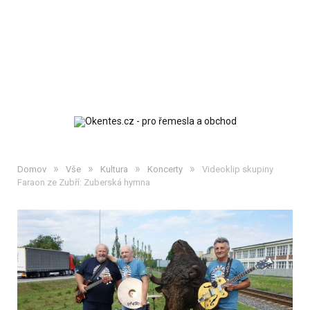
»
»
»
»
Domov
Vše
Kultura
Koncerty
Videoklip skupiny
Faraon ze Zubří: Zuberská hymna