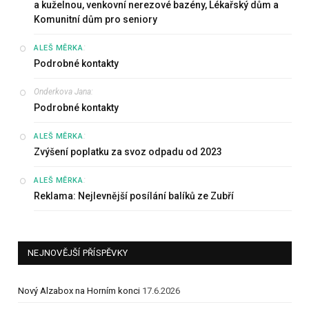
a kuželnou, venkovní nerezové bazény, Lékařský dům a
Komunitní dům pro seniory
:
ALEŠ MĚRKA
Podrobné kontakty
Onderkova Jana
:
Podrobné kontakty
:
ALEŠ MĚRKA
Zvýšení poplatku za svoz odpadu od 2023
:
ALEŠ MĚRKA
Reklama: Nejlevnější posílání balíků ze Zubří
NEJNOVĚJŠÍ PŘÍSPĚVKY
Nový Alzabox na Horním konci
17.6.2026