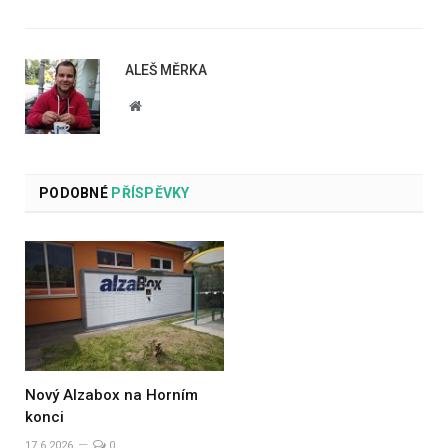
ALEŠ MĚRKA
Website
PODOBNÉ
PŘÍSPĚVKY
Nový Alzabox na Horním
konci
17.6.2026
0