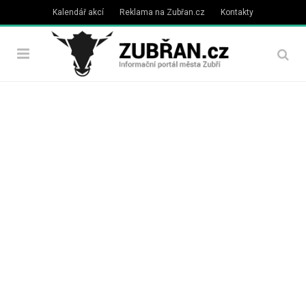
Kalendář akcí
Reklama na Zubřan.cz
Kontakty