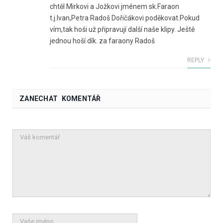
chtěl Mirkovi a Jožkovi jménem sk.Faraon
t.j.Ivan,Petra Radoš Dořičákovi poděkovat.Pokud
vím,tak hoši už připravují další naše klipy. Ještě
jednou hoší dík. za faraony Radoš
REPLY
ZANECHAT KOMENTÁŘ