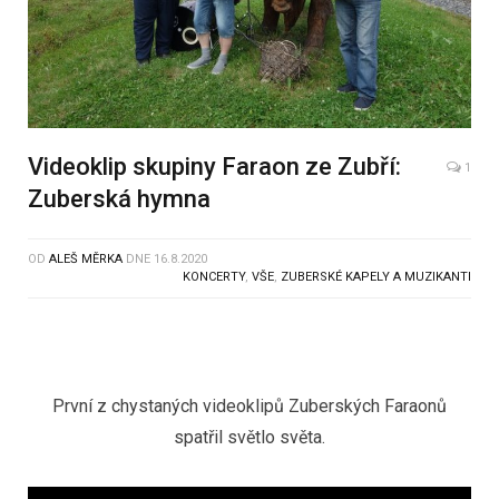
Videoklip skupiny Faraon ze Zubří:
1
Zuberská hymna
OD
ALEŠ MĚRKA
DNE
16.8.2020
KONCERTY
,
VŠE
,
ZUBERSKÉ KAPELY A MUZIKANTI
První z chystaných videoklipů Zuberských Faraonů
spatřil světlo světa.