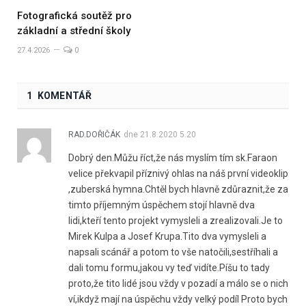
Fotografická soutěž pro
základní a střední školy
27.4.2026
0
1 KOMENTÁŘ
RAD.DOŘIČÁK
dne
21.8.2020 5.20
Dobrý den.Můžu říct,že nás myslím tím sk.Faraon
velice překvapil příznivý ohlas na náš první videoklip
,zuberská hymna.Chtěl bych hlavně zdůraznit,že za
timto příjemným úspěchem stojí hlavně dva
lidi,kteří tento projekt vymysleli a zrealizovali.Je to
Mirek Kulpa a Josef Krupa.Tito dva vymysleli a
napsali scánář a potom to vše natočili,sestříhali a
dali tomu formu,jakou vy teď vidíte.Píšu to tady
proto,že tito lidé jsou vždy v pozadí a málo se o nich
ví,ikdyž mají na úspěchu vždy velký podíl Proto bych