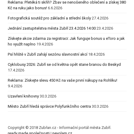
Reklama: Přetéká ti skříň? Zbav se nenošeného oblečení a získej 380
Kč na ruku jako bonus!
6.6.2026
Fotografická soutěž pro základní a střední školy
27.4.2026
Jednání zastupitelstva města Zubří 23.4.2026 14:00
23.4.2026
Získejte akcie zdarma za registraci: Jak funguje bonus u eToro a jak
ho využít naplno
19.4.2026
Psí hřiště v Zubří zahájí sezónu slavnostní akcí
18.4.2026
Cyklobusy 2026: Zubří se od května opět stane branou do Beskyd
17.4.2026
Reklama: Získejte slevu 450 Kč na vaše první nákupy na Rohlíku!
9.4.2026
Uzavření knihovny
30.3.2026
Město Zubří hledá správce Polyfunkčního centra
30.3.2026
Copyright © 2018 Zubřan.cz - Informační portál města Zubří.
ready made společnosti
|
nevolam.cz