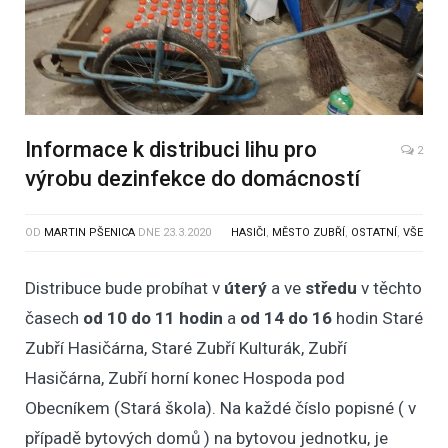
Informace k distribuci lihu pro
2
výrobu dezinfekce do domácností
OD
MARTIN PŠENICA
DNE
23.3.2020
HASIČI
,
MĚSTO ZUBŘÍ
,
OSTATNÍ
,
VŠE
Distribuce bude probíhat v
úterý
a ve
středu
v těchto
časech
od 10 do 11 hodin
a
od 14 do 16
hodin Staré
Zubří Hasičárna, Staré Zubří Kulturák, Zubří
Hasičárna, Zubří horní konec Hospoda pod
Obecníkem (Stará škola). Na každé číslo popisné ( v
případě bytových domů ) na bytovou jednotku, je