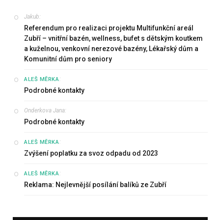
Jakub
:
Referendum pro realizaci projektu Multifunkční areál
Zubří – vnitřní bazén, wellness, bufet s dětským koutkem
a kuželnou, venkovní nerezové bazény, Lékařský dům a
Komunitní dům pro seniory
:
ALEŠ MĚRKA
Podrobné kontakty
Onderkova Jana
:
Podrobné kontakty
:
ALEŠ MĚRKA
Zvýšení poplatku za svoz odpadu od 2023
:
ALEŠ MĚRKA
Reklama: Nejlevnější posílání balíků ze Zubří