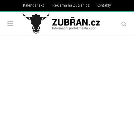
Kalendář akcí
Reklama na Zubřan.cz
Kontakty