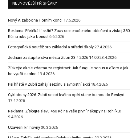
NEJNOVĚJŠÍ PŘÍSPĚVKY
Nový Alzabox na Horním konci
17.6.2026
Reklama: Přetéká ti skříň? Zbav se nenošeného oblečení a získej 380
Kč na ruku jako bonus!
6.6.2026
Fotografická soutěž pro základní a střední školy
27.4.2026
Jednání zastupitelstva města Zubří 23.4.2026 14:00
23.4.2026
Získejte akcie zdarma za registraci: Jak funguje bonus u eToro a jak
ho využít naplno
19.4.2026
Psí hřiště v Zubří zahájí sezónu slavnostní akcí
18.4.2026
Cyklobusy 2026: Zubří se od května opět stane branou do Beskyd
17.4.2026
Reklama: Získejte slevu 450 Kč na vaše první nákupy na Rohlíku!
9.4.2026
Uzavření knihovny
30.3.2026
Město Zubří hledá správce Polyfunkčního centra
30.3.2026