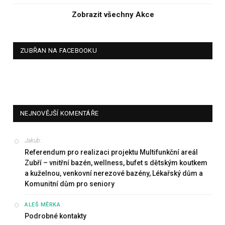
Zobrazit všechny Akce
ZUBŘAN NA FACEBOOKU
NEJNOVĚJŠÍ KOMENTÁŘE
Jakub
:
Referendum pro realizaci projektu Multifunkční areál
Zubří – vnitřní bazén, wellness, bufet s dětským koutkem
a kuželnou, venkovní nerezové bazény, Lékařský dům a
Komunitní dům pro seniory
:
ALEŠ MĚRKA
Podrobné kontakty