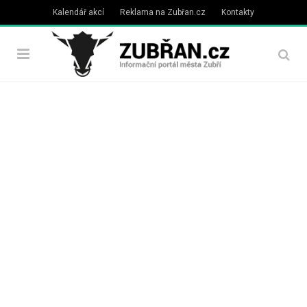
Kalendář akcí
Reklama na Zubřan.cz
Kontakty