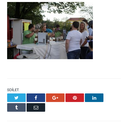
SDÍLET.
Twitter
Facebook
Google+
Pinterest
LinkedIn
Tumblr
Email