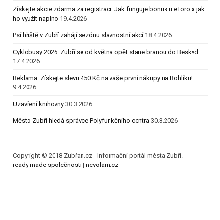
Získejte akcie zdarma za registraci: Jak funguje bonus u eToro a jak
ho využít naplno
19.4.2026
Psí hřiště v Zubří zahájí sezónu slavnostní akcí
18.4.2026
Cyklobusy 2026: Zubří se od května opět stane branou do Beskyd
17.4.2026
Reklama: Získejte slevu 450 Kč na vaše první nákupy na Rohlíku!
9.4.2026
Uzavření knihovny
30.3.2026
Město Zubří hledá správce Polyfunkčního centra
30.3.2026
Copyright © 2018 Zubřan.cz - Informační portál města Zubří.
ready made společnosti
|
nevolam.cz