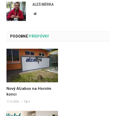
ALEŠ MĚRKA
Website
PODOBNÉ
PŘÍSPĚVKY
Nový Alzabox na Horním
konci
17.6.2026
0