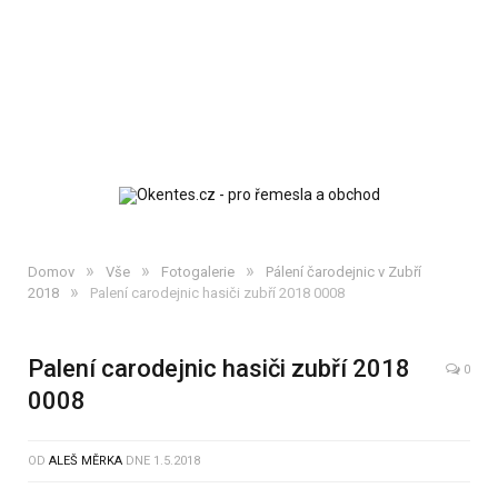
»
»
»
Domov
Vše
Fotogalerie
Pálení čarodejnic v Zubří
»
2018
Palení carodejnic hasiči zubří 2018 0008
Palení carodejnic hasiči zubří 2018
0
0008
OD
ALEŠ MĚRKA
DNE
1.5.2018