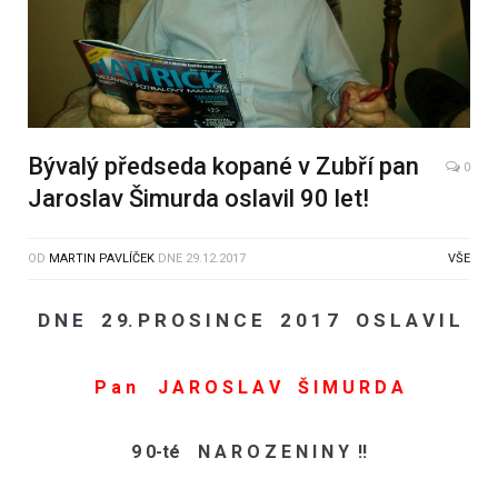
Bývalý předseda kopané v Zubří pan
0
Jaroslav Šimurda oslavil 90 let!
OD
MARTIN PAVLÍČEK
DNE
29.12.2017
VŠE
D N E 2 9. P R O S I N C E 2 0 1 7 O S L A V I L
P a n J A R O S L A V Š I M U R D A
9 0-té N A R O Z E N I N Y !!