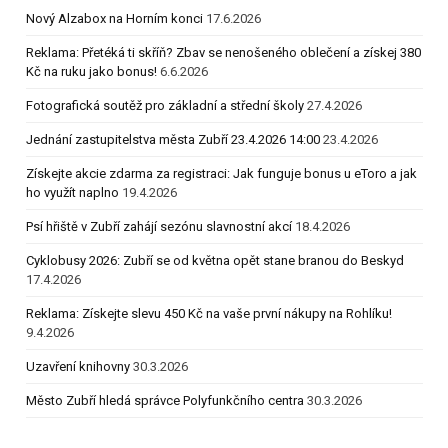
Nový Alzabox na Horním konci
17.6.2026
Reklama: Přetéká ti skříň? Zbav se nenošeného oblečení a získej 380
Kč na ruku jako bonus!
6.6.2026
Fotografická soutěž pro základní a střední školy
27.4.2026
Jednání zastupitelstva města Zubří 23.4.2026 14:00
23.4.2026
Získejte akcie zdarma za registraci: Jak funguje bonus u eToro a jak
ho využít naplno
19.4.2026
Psí hřiště v Zubří zahájí sezónu slavnostní akcí
18.4.2026
Cyklobusy 2026: Zubří se od května opět stane branou do Beskyd
17.4.2026
Reklama: Získejte slevu 450 Kč na vaše první nákupy na Rohlíku!
9.4.2026
Uzavření knihovny
30.3.2026
Město Zubří hledá správce Polyfunkčního centra
30.3.2026