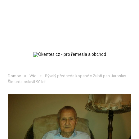
»
»
Domov
Vše
Bývalý předseda kopané v Zubří pan Jaroslav
Šimurda oslavil 90 let!