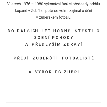
V letech 1976 – 1980 vykonával funkci předsedy oddílu
kopané v Zubří a i poté se velmi zajímal o dění
v zuberském fotbalu.
D O D A L Š Í CH L E T H O D N Ě Š T Ě S T Í , O
S O B N Í P O H O D Y
A P Ř E D E V Š Í M Z D R A V Í
P Ř E J Í Z U B E R Š T Í F O T B A L I S T É
A V Ý B O R F C Z U B Ř Í