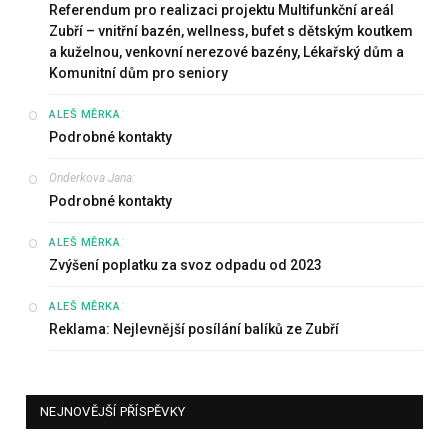
Referendum pro realizaci projektu Multifunkční areál
Zubří – vnitřní bazén, wellness, bufet s dětským koutkem
a kuželnou, venkovní nerezové bazény, Lékařský dům a
Komunitní dům pro seniory
:
ALEŠ MĚRKA
Podrobné kontakty
Onderkova Jana
:
Podrobné kontakty
:
ALEŠ MĚRKA
Zvýšení poplatku za svoz odpadu od 2023
:
ALEŠ MĚRKA
Reklama: Nejlevnější posílání balíků ze Zubří
NEJNOVĚJŠÍ PŘÍSPĚVKY