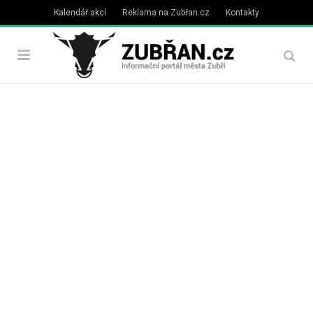
Kalendář akcí
Reklama na Zubřan.cz
Kontakty