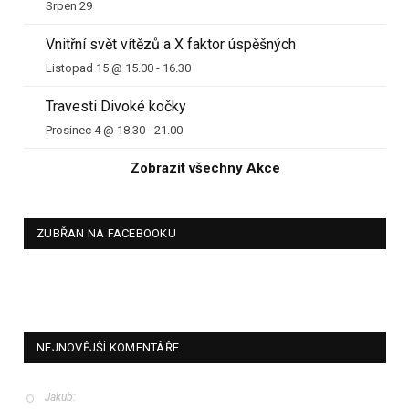
Srpen 29
Vnitřní svět vítězů a X faktor úspěšných
Listopad 15 @ 15.00
-
16.30
Travesti Divoké kočky
Prosinec 4 @ 18.30
-
21.00
Zobrazit všechny Akce
ZUBŘAN NA FACEBOOKU
NEJNOVĚJŠÍ KOMENTÁŘE
Jakub
: