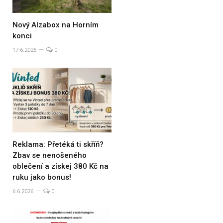
Nový Alzabox na Horním
konci
17.6.2026
0
Reklama: Přetéká ti skříň?
Zbav se nenošeného
oblečení a získej 380 Kč na
ruku jako bonus!
6.6.2026
0