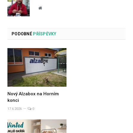
Website
PODOBNÉ
PŘÍSPĚVKY
Nový Alzabox na Horním
konci
17.6.2026
0