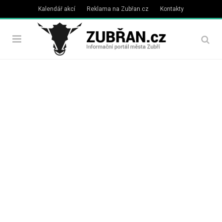
Kalendář akcí
Reklama na Zubřan.cz
Kontakty