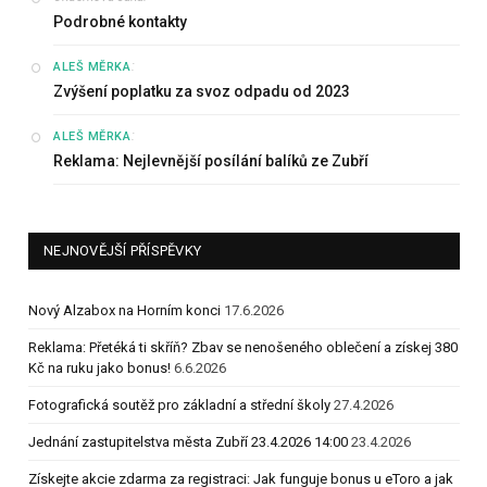
Podrobné kontakty
:
ALEŠ MĚRKA
Zvýšení poplatku za svoz odpadu od 2023
:
ALEŠ MĚRKA
Reklama: Nejlevnější posílání balíků ze Zubří
NEJNOVĚJŠÍ PŘÍSPĚVKY
Nový Alzabox na Horním konci
17.6.2026
Reklama: Přetéká ti skříň? Zbav se nenošeného oblečení a získej 380
Kč na ruku jako bonus!
6.6.2026
Fotografická soutěž pro základní a střední školy
27.4.2026
Jednání zastupitelstva města Zubří 23.4.2026 14:00
23.4.2026
Získejte akcie zdarma za registraci: Jak funguje bonus u eToro a jak