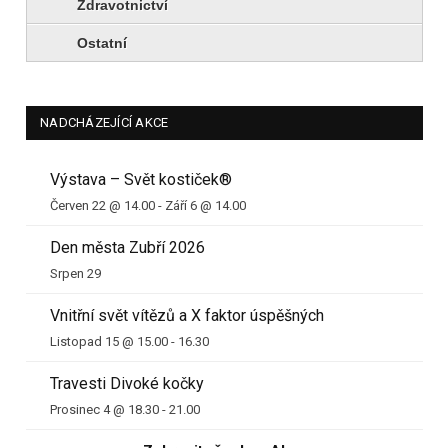
Zdravotnictví
Ostatní
NADCHÁZEJÍCÍ AKCE
Výstava – Svět kostiček®
Červen 22 @ 14.00
-
Září 6 @ 14.00
Den města Zubří 2026
Srpen 29
Vnitřní svět vítězů a X faktor úspěšných
Listopad 15 @ 15.00
-
16.30
Travesti Divoké kočky
Prosinec 4 @ 18.30
-
21.00