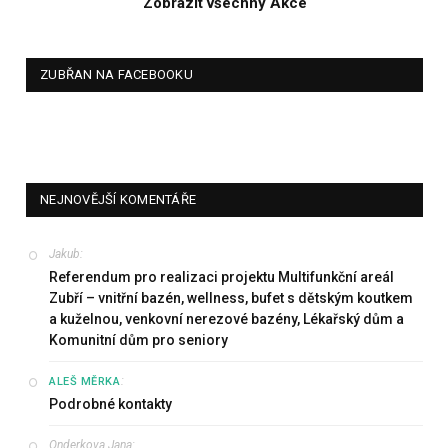
Zobrazit všechny Akce
ZUBŘAN NA FACEBOOKU
NEJNOVĚJŠÍ KOMENTÁŘE
Jakub
:
Referendum pro realizaci projektu Multifunkční areál
Zubří – vnitřní bazén, wellness, bufet s dětským koutkem
a kuželnou, venkovní nerezové bazény, Lékařský dům a
Komunitní dům pro seniory
:
ALEŠ MĚRKA
Podrobné kontakty
Onderkova Jana
: