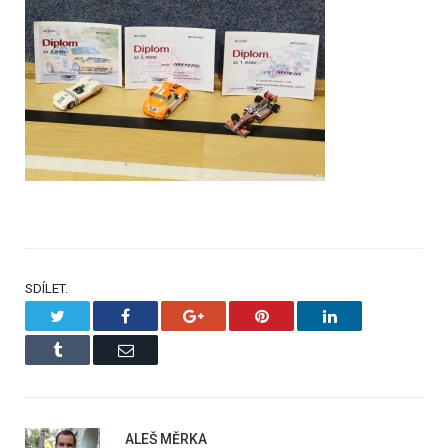
SDÍLET.
Twitter
Facebook
Google+
Pinterest
LinkedIn
Tumblr
Email
ALEŠ MĚRKA