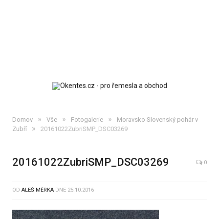
»
»
»
Domov
Vše
Fotogalerie
Moravsko Slovenský pohár v
»
Zubří
20161022ZubriSMP_DSC03269
20161022ZubriSMP_DSC03269
0
OD
ALEŠ MĚRKA
DNE
25.10.2016