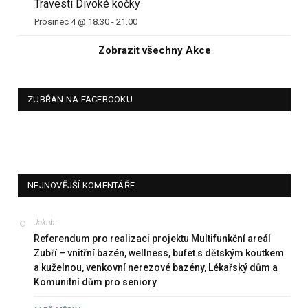
Travesti Divoké kočky
Prosinec 4 @ 18.30
-
21.00
Zobrazit všechny Akce
ZUBŘAN NA FACEBOOKU
NEJNOVĚJŠÍ KOMENTÁŘE
Jakub
:
Referendum pro realizaci projektu Multifunkční areál
Zubří – vnitřní bazén, wellness, bufet s dětským koutkem
a kuželnou, venkovní nerezové bazény, Lékařský dům a
Komunitní dům pro seniory