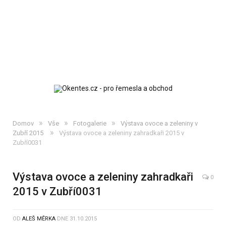
»
»
»
Domov
Vše
Fotogalerie
Výstava ovoce a zeleniny v
»
Zubří 2015
Výstava ovoce a zeleniny zahradkaři 2015 v
Zubří0031
Výstava ovoce a zeleniny zahradkaři
0
2015 v Zubří0031
OD
ALEŠ MĚRKA
DNE
31.10.2015