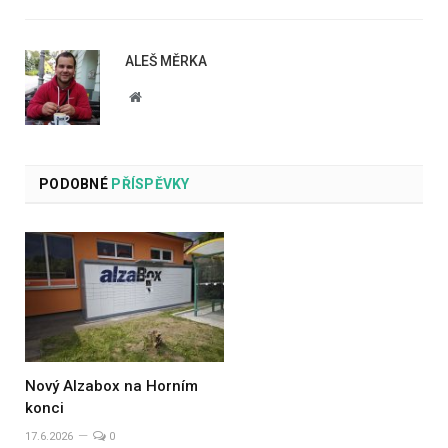
ALEŠ MĚRKA
Website
PODOBNÉ
PŘÍSPĚVKY
Nový Alzabox na Horním
konci
17.6.2026
0