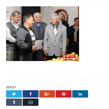
SDÍLET.
Twitter
Facebook
Google+
Pinterest
LinkedIn
Tumblr
Email