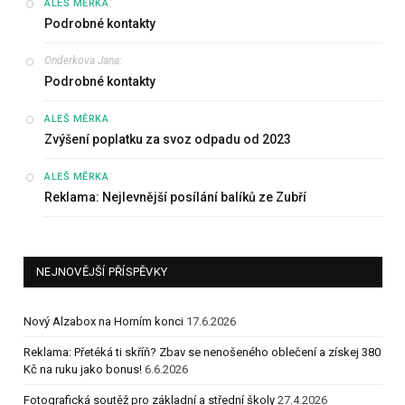
:
ALEŠ MĚRKA
Podrobné kontakty
Onderkova Jana
:
Podrobné kontakty
:
ALEŠ MĚRKA
Zvýšení poplatku za svoz odpadu od 2023
:
ALEŠ MĚRKA
Reklama: Nejlevnější posílání balíků ze Zubří
NEJNOVĚJŠÍ PŘÍSPĚVKY
Nový Alzabox na Horním konci
17.6.2026
Reklama: Přetéká ti skříň? Zbav se nenošeného oblečení a získej 380
Kč na ruku jako bonus!
6.6.2026
Fotografická soutěž pro základní a střední školy
27.4.2026