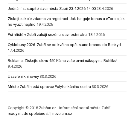
Jednání zastupitelstva města Zubří 23.4.2026 14:00
23.4.2026
Získejte akcie zdarma za registraci: Jak funguje bonus u eToro a jak
ho využít naplno
19.4.2026
Psí hřiště v Zubří zahájí sezónu slavnostní akcí
18.4.2026
Cyklobusy 2026: Zubří se od května opět stane branou do Beskyd
17.4.2026
Reklama: Získejte slevu 450 Kč na vaše první nákupy na Rohlíku!
9.4.2026
Uzavření knihovny
30.3.2026
Město Zubří hledá správce Polyfunkčního centra
30.3.2026
Copyright © 2018 Zubřan.cz - Informační portál města Zubří.
ready made společnosti
|
nevolam.cz