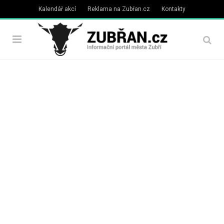
Kalendář akcí
Reklama na Zubřan.cz
Kontakty