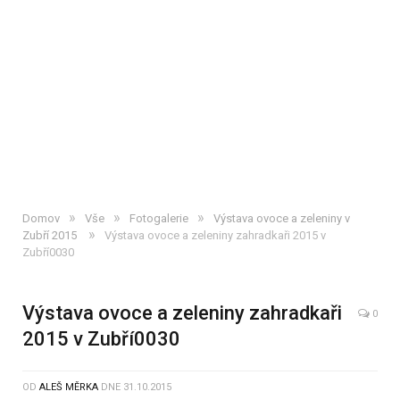
»
»
»
Domov
Vše
Fotogalerie
Výstava ovoce a zeleniny v
»
Zubří 2015
Výstava ovoce a zeleniny zahradkaři 2015 v
Zubří0030
Výstava ovoce a zeleniny zahradkaři
0
2015 v Zubří0030
OD
ALEŠ MĚRKA
DNE
31.10.2015