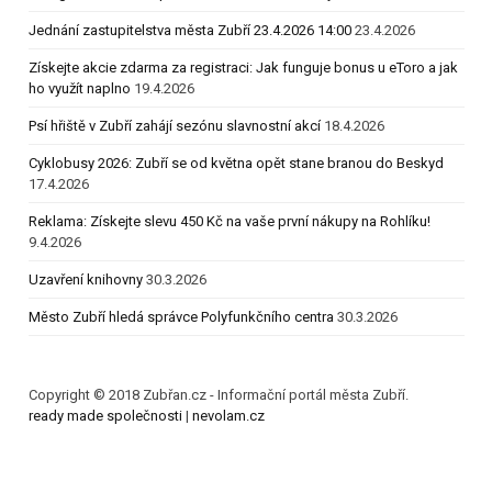
Jednání zastupitelstva města Zubří 23.4.2026 14:00
23.4.2026
Získejte akcie zdarma za registraci: Jak funguje bonus u eToro a jak
ho využít naplno
19.4.2026
Psí hřiště v Zubří zahájí sezónu slavnostní akcí
18.4.2026
Cyklobusy 2026: Zubří se od května opět stane branou do Beskyd
17.4.2026
Reklama: Získejte slevu 450 Kč na vaše první nákupy na Rohlíku!
9.4.2026
Uzavření knihovny
30.3.2026
Město Zubří hledá správce Polyfunkčního centra
30.3.2026
Copyright © 2018 Zubřan.cz - Informační portál města Zubří.
ready made společnosti
|
nevolam.cz