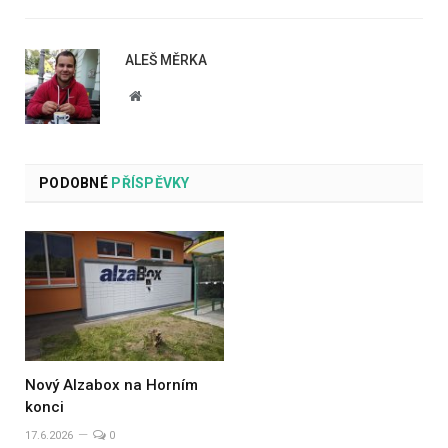
ALEŠ MĚRKA
Website
PODOBNÉ
PŘÍSPĚVKY
Nový Alzabox na Horním
konci
17.6.2026
0