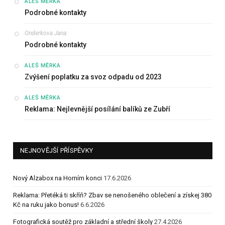
:
ALEŠ MĚRKA
Podrobné kontakty
Onderkova Jana
:
Podrobné kontakty
:
ALEŠ MĚRKA
Zvýšení poplatku za svoz odpadu od 2023
:
ALEŠ MĚRKA
Reklama: Nejlevnější posílání balíků ze Zubří
NEJNOVĚJŠÍ PŘÍSPĚVKY
Nový Alzabox na Horním konci
17.6.2026
Reklama: Přetéká ti skříň? Zbav se nenošeného oblečení a získej 380
Kč na ruku jako bonus!
6.6.2026
Fotografická soutěž pro základní a střední školy
27.4.2026