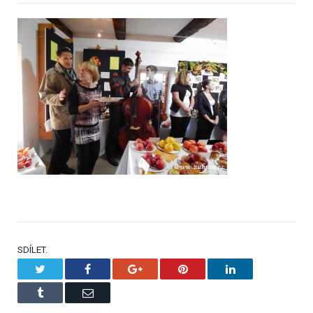
SDÍLET.
Twitter
Facebook
Google+
Pinterest
LinkedIn
Tumblr
Email