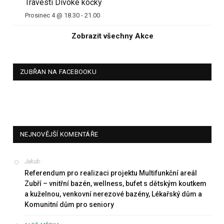
Travesti Divoké kočky
Prosinec 4 @ 18.30
-
21.00
Zobrazit všechny Akce
ZUBŘAN NA FACEBOOKU
NEJNOVĚJŠÍ KOMENTÁŘE
Jakub
:
Referendum pro realizaci projektu Multifunkční areál
Zubří – vnitřní bazén, wellness, bufet s dětským koutkem
a kuželnou, venkovní nerezové bazény, Lékařský dům a
Komunitní dům pro seniory