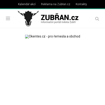
Kalendář akcí
Reklama na Zubřan.cz
Kontakty