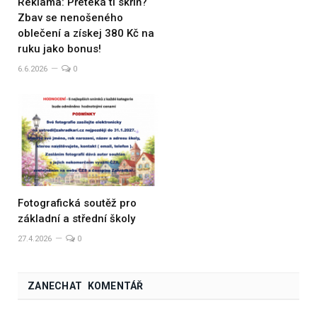
Reklama: Přetéká ti skříň?
Zbav se nenošeného
oblečení a získej 380 Kč na
ruku jako bonus!
6.6.2026
0
Fotografická soutěž pro
základní a střední školy
27.4.2026
0
ZANECHAT KOMENTÁŘ