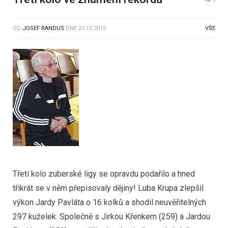
OD
JOSEF RANDUS
DNE
22.10.2015
VŠE
Třetí kolo zuberské ligy se opravdu podařilo a hned
třikrát se v něm přepisovaly dějiny! Luba Krupa zlepšil
výkon Jardy Pavláta o 16 kolků a shodil neuvěřitelných
297 kuželek. Společně s Jirkou Křenkem (259) a Jardou