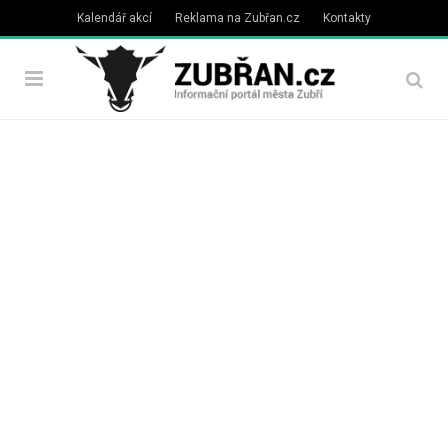
Kalendář akcí
Reklama na Zubřan.cz
Kontakty