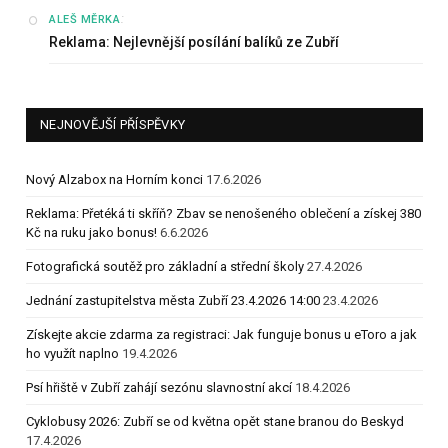
:
ALEŠ MĚRKA
Reklama: Nejlevnější posílání balíků ze Zubří
NEJNOVĚJŠÍ PŘÍSPĚVKY
Nový Alzabox na Horním konci
17.6.2026
Reklama: Přetéká ti skříň? Zbav se nenošeného oblečení a získej 380
Kč na ruku jako bonus!
6.6.2026
Fotografická soutěž pro základní a střední školy
27.4.2026
Jednání zastupitelstva města Zubří 23.4.2026 14:00
23.4.2026
Získejte akcie zdarma za registraci: Jak funguje bonus u eToro a jak
ho využít naplno
19.4.2026
Psí hřiště v Zubří zahájí sezónu slavnostní akcí
18.4.2026
Cyklobusy 2026: Zubří se od května opět stane branou do Beskyd
17.4.2026