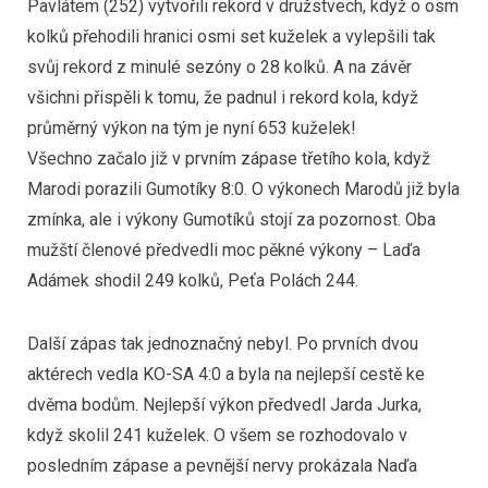
Pavlátem (252) vytvořili rekord v družstvech, když o osm
kolků přehodili hranici osmi set kuželek a vylepšili tak
svůj rekord z minulé sezóny o 28 kolků. A na závěr
všichni přispěli k tomu, že padnul i rekord kola, když
průměrný výkon na tým je nyní 653 kuželek!
Všechno začalo již v prvním zápase třetího kola, když
Marodi porazili Gumotíky 8:0. O výkonech Marodů již byla
zmínka, ale i výkony Gumotíků stojí za pozornost. Oba
mužští členové předvedli moc pěkné výkony – Laďa
Adámek shodil 249 kolků, Peťa Polách 244.
Další zápas tak jednoznačný nebyl. Po prvních dvou
aktérech vedla KO-SA 4:0 a byla na nejlepší cestě ke
dvěma bodům. Nejlepší výkon předvedl Jarda Jurka,
když skolil 241 kuželek. O všem se rozhodovalo v
posledním zápase a pevnější nervy prokázala Naďa