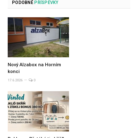
PODOBNÉ
PŘÍSPĚVKY
Nový Alzabox na Horním
konci
17.6.2026
0