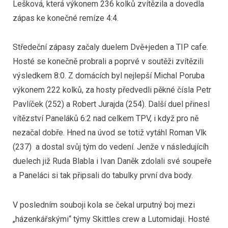
Lešková, která výkonem 236 kolků zvítězila a dovedla
zápas ke konečné remíze 4:4.
Středeční zápasy začaly duelem Dvě+jeden a TIP cafe.
Hosté se konečně probrali a poprvé v soutěži zvítězili
výsledkem 8:0. Z domácích byl nejlepší Michal Poruba
výkonem 222 kolků, za hosty předvedli pěkné čísla Petr
Pavlíček (252) a Robert Jurajda (254). Další duel přinesl
vítězství Paneláků 6:2 nad celkem TPV, i když pro ně
nezačal dobře. Hned na úvod se totiž vytáhl Roman Vlk
(237) a dostal svůj tým do vedení. Jenže v následujícíh
duelech již Ruda Blabla i Ivan Daněk zdolali své soupeře
a Paneláci si tak připsali do tabulky první dva body.
V posledním souboji kola se čekal urputný boj mezi
„házenkářskými“ týmy Skittles crew a Lutomidaji. Hosté