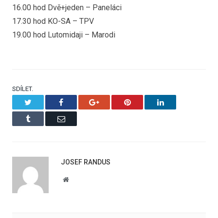
16.00 hod Dvě+jeden – Paneláci
17.30 hod KO-SA – TPV
19.00 hod Lutomidaji – Marodi
SDÍLET.
Twitter
Facebook
Google+
Pinterest
LinkedIn
Tumblr
Email
JOSEF RANDUS
Website