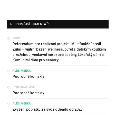
NEJNOVĚJŠÍ KOMENTÁŘE
Jakub
:
Referendum pro realizaci projektu Multifunkční areál
Zubří – vnitřní bazén, wellness, bufet s dětským koutkem
a kuželnou, venkovní nerezové bazény, Lékařský dům a
Komunitní dům pro seniory
:
ALEŠ MĚRKA
Podrobné kontakty
Onderkova Jana
:
Podrobné kontakty
:
ALEŠ MĚRKA
Zvýšení poplatku za svoz odpadu od 2023