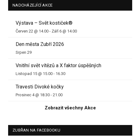
NADCHÁZEJÍCÍ AKCE
Výstava – Svět kostiček®
Červen 22 @ 14.00
-
Září 6 @ 14.00
Den města Zubří 2026
Srpen 29
Vnitřní svět vítězů a X faktor úspěšných
Listopad 15 @ 15.00
-
16.30
Travesti Divoké kočky
Prosinec 4 @ 18.30
-
21.00
Zobrazit všechny Akce
ZUBŘAN NA FACEBOOKU