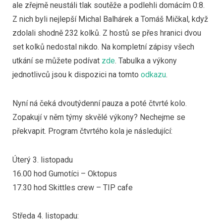
ale zřejmě neustáli tlak soutěže a podlehli domácím 0:8.
Z nich byli nejlepší Michal Balhárek a Tomáš Mičkal, když
zdolali shodně 232 kolků. Z hostů se přes hranici dvou
set kolků nedostal nikdo. Na kompletní zápisy všech
utkání se můžete podívat
zde
. Tabulka a výkony
jednotlivců jsou k dispozici na tomto
odkazu
.
Nyní ná čeká dvoutýdenní pauza a poté čtvrté kolo.
Zopakují v něm týmy skvělé výkony? Nechejme se
překvapit. Program čtvrtého kola je následující:
Úterý 3. listopadu
16.00 hod Gumotíci – Oktopus
17.30 hod Skittles crew – TIP cafe
Středa 4. listopadu: