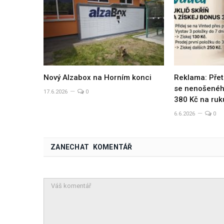
Nový Alzabox na Horním konci
Reklama: Přet
se nenošeného
17.6.2026
0
380 Kč na ruk
6.6.2026
0
ZANECHAT KOMENTÁŘ