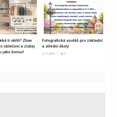
éká ti skříň? Zbav
Fotografická soutěž pro základní
 oblečení a získej
a střední školy
u jako bonus!
27.4.2026
0