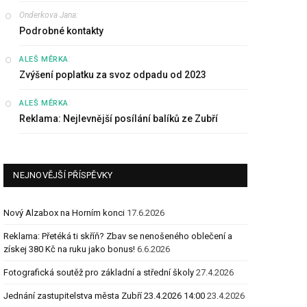
Onderkova Jana
:
Podrobné kontakty
:
ALEŠ MĚRKA
Zvýšení poplatku za svoz odpadu od 2023
:
ALEŠ MĚRKA
Reklama: Nejlevnější posílání balíků ze Zubří
NEJNOVĚJŠÍ PŘÍSPĚVKY
Nový Alzabox na Horním konci
17.6.2026
Reklama: Přetéká ti skříň? Zbav se nenošeného oblečení a
získej 380 Kč na ruku jako bonus!
6.6.2026
Fotografická soutěž pro základní a střední školy
27.4.2026
Jednání zastupitelstva města Zubří 23.4.2026 14:00
23.4.2026