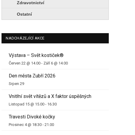
Zdravotnictví
Ostatní
NADCHÁZEJÍCÍ AKCE
Výstava – Svět kostiček®
Červen 22 @ 14.00
-
Září 6 @ 14.00
Den města Zubří 2026
Srpen 29
Vnitřní svět vítězů a X faktor úspěšných
Listopad 15 @ 15.00
-
16.30
Travesti Divoké kočky
Prosinec 4 @ 18.30
-
21.00