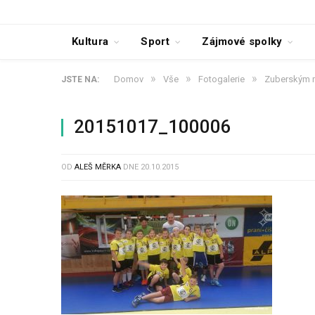
Kultura
Sport
Zájmové spolky
»
»
»
Domov
Vše
Fotogalerie
Zuberským m
JSTE NA:
20151017_100006
OD
ALEŠ MĚRKA
DNE
20.10.2015