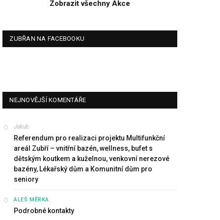
Zobrazit všechny Akce
ZUBŘAN NA FACEBOOKU
NEJNOVĚJŠÍ KOMENTÁŘE
Jakub
:
Referendum pro realizaci projektu Multifunkční
areál Zubří – vnitřní bazén, wellness, bufet s
dětským koutkem a kuželnou, venkovní nerezové
bazény, Lékařský dům a Komunitní dům pro
seniory
:
ALEŠ MĚRKA
Podrobné kontakty