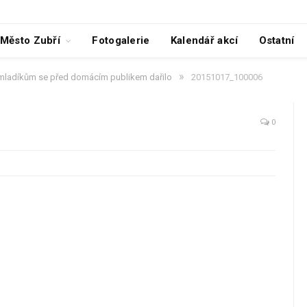
Město Zubří
Fotogalerie
Kalendář akcí
Ostatní
»
ladíkům se před domácím publikem dařilo
20151017_100006
0