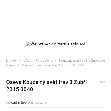
»
»
»
Domov
Vše
Fotogalerie
Kouzelný svět trav 3. v Zuberské
»
Osevě
Oseva Kouzelný svět trav 3 Zubří 2015 0040
Oseva Kouzelný svět trav 3 Zubří
0
2015 0040
OD
ALEŠ MĚRKA
DNE
30.9.2015