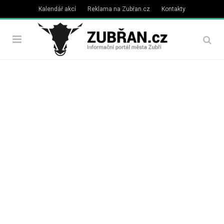
Kalendář akcí
Reklama na Zubřan.cz
Kontakty