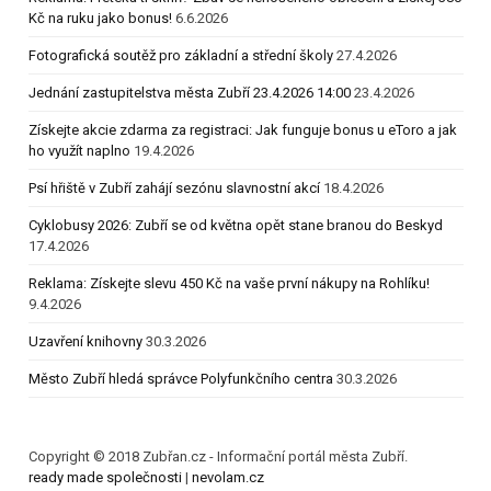
Kč na ruku jako bonus!
6.6.2026
Fotografická soutěž pro základní a střední školy
27.4.2026
Jednání zastupitelstva města Zubří 23.4.2026 14:00
23.4.2026
Získejte akcie zdarma za registraci: Jak funguje bonus u eToro a jak
ho využít naplno
19.4.2026
Psí hřiště v Zubří zahájí sezónu slavnostní akcí
18.4.2026
Cyklobusy 2026: Zubří se od května opět stane branou do Beskyd
17.4.2026
Reklama: Získejte slevu 450 Kč na vaše první nákupy na Rohlíku!
9.4.2026
Uzavření knihovny
30.3.2026
Město Zubří hledá správce Polyfunkčního centra
30.3.2026
Copyright © 2018 Zubřan.cz - Informační portál města Zubří.
ready made společnosti
|
nevolam.cz