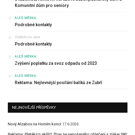
Komunitní dům pro seniory
:
ALEŠ MĚRKA
Podrobné kontakty
Onderkova Jana
:
Podrobné kontakty
:
ALEŠ MĚRKA
Zvýšení poplatku za svoz odpadu od 2023
:
ALEŠ MĚRKA
Reklama: Nejlevnější posílání balíků ze Zubří
NEJNOVĚJŠÍ PŘÍSPĚVKY
Nový Alzabox na Horním konci
17.6.2026
Reklama: Přetéká ti skříň? Zbav se nenošeného oblečení a získej 380