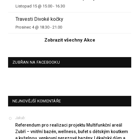
Listopad 15 @ 15.00
-
16.30
Travesti Divoké kočky
Prosinec 4 @ 18.30
-
21.00
Zobrazit všechny Akce
ZUBŘAN NA FACEBOOKU
NEJNOVĚJŠÍ KOMENTÁŘE
Jakub
:
Referendum pro realizaci projektu Multifunkční areál
Zubří – vnitřní bazén, wellness, bufet s dětským koutkem
a kuželnou, venkovní nerezové bazény, Lékařský dům a