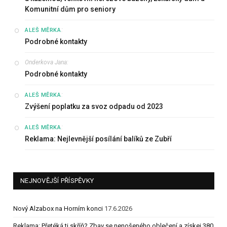
Komunitní dům pro seniory
:
ALEŠ MĚRKA
Podrobné kontakty
Onderkova Jana
:
Podrobné kontakty
:
ALEŠ MĚRKA
Zvýšení poplatku za svoz odpadu od 2023
:
ALEŠ MĚRKA
Reklama: Nejlevnější posílání balíků ze Zubří
NEJNOVĚJŠÍ PŘÍSPĚVKY
Nový Alzabox na Horním konci
17.6.2026
Reklama: Přetéká ti skříň? Zbav se nenošeného oblečení a získej 380