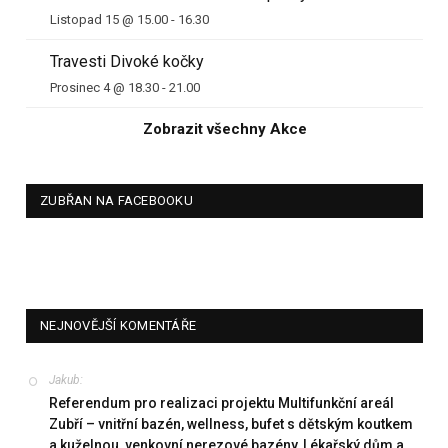
Listopad 15 @ 15.00
-
16.30
Travesti Divoké kočky
Prosinec 4 @ 18.30
-
21.00
Zobrazit všechny Akce
ZUBŘAN NA FACEBOOKU
NEJNOVĚJŠÍ KOMENTÁŘE
Jakub
:
Referendum pro realizaci projektu Multifunkční areál
Zubří – vnitřní bazén, wellness, bufet s dětským koutkem
a kuželnou, venkovní nerezové bazény, Lékařský dům a