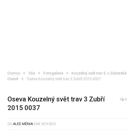
»
»
»
Domov
Vše
Fotogalerie
Kouzelný svět trav 3. v Zuberské
»
Osevě
Oseva Kouzelný svět trav 3 Zubří 2015 0037
Oseva Kouzelný svět trav 3 Zubří
0
2015 0037
OD
ALEŠ MĚRKA
DNE
30.9.2015