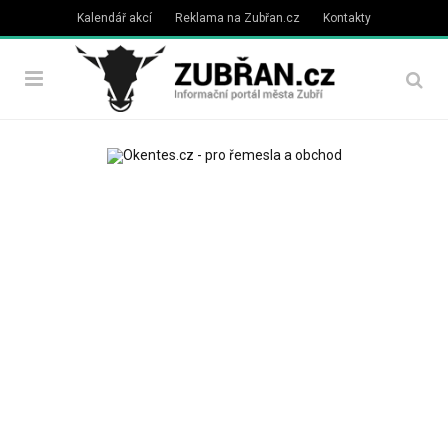
Kalendář akcí
Reklama na Zubřan.cz
Kontakty