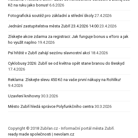
Kč na ruku jako bonus!
6.6.2026
Fotografická soutěž pro základní a střední školy
27.4.2026
Jednání zastupitelstva města Zubří 23.4.2026 14:00
23.4.2026
Získejte akcie zdarma za registraci: Jak funguje bonus u eToro a jak
ho využít naplno
19.4.2026
Psí hřiště v Zubří zahájí sezónu slavnostní akcí
18.4.2026
Cyklobusy 2026: Zubří se od května opět stane branou do Beskyd
17.4.2026
Reklama: Získejte slevu 450 Kč na vaše první nákupy na Rohlíku!
9.4.2026
Uzavření knihovny
30.3.2026
Město Zubří hledá správce Polyfunkčního centra
30.3.2026
Copyright © 2018 Zubřan.cz - Informační portál města Zubří.
ready made společnosti
|
nevolam.cz