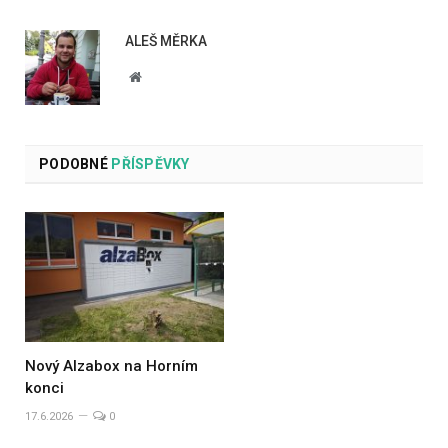
ALEŠ MĚRKA
Website
PODOBNÉ
PŘÍSPĚVKY
Nový Alzabox na Horním
konci
17.6.2026
0