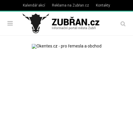
Kalendář akcí
Reklama na Zubřan.cz
Kontakty