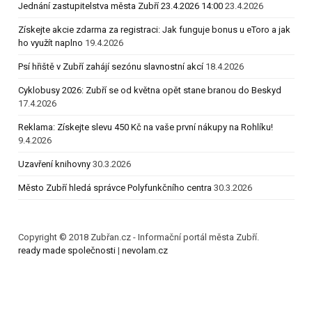
Jednání zastupitelstva města Zubří 23.4.2026 14:00
23.4.2026
Získejte akcie zdarma za registraci: Jak funguje bonus u eToro a jak
ho využít naplno
19.4.2026
Psí hřiště v Zubří zahájí sezónu slavnostní akcí
18.4.2026
Cyklobusy 2026: Zubří se od května opět stane branou do Beskyd
17.4.2026
Reklama: Získejte slevu 450 Kč na vaše první nákupy na Rohlíku!
9.4.2026
Uzavření knihovny
30.3.2026
Město Zubří hledá správce Polyfunkčního centra
30.3.2026
Copyright © 2018 Zubřan.cz - Informační portál města Zubří.
ready made společnosti
|
nevolam.cz