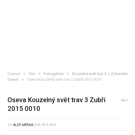
»
»
»
Domov
Vše
Fotogalerie
Kouzelný svět trav 3. v Zuberské
»
Osevě
Oseva Kouzelný svět trav 3 Zubří 2015 0010
Oseva Kouzelný svět trav 3 Zubří
0
2015 0010
OD
ALEŠ MĚRKA
DNE
30.9.2015