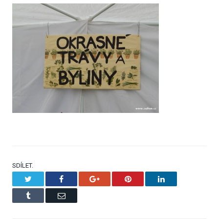
SDÍLET.
Twitter
Facebook
Google+
Pinterest
LinkedIn
Tumblr
Email