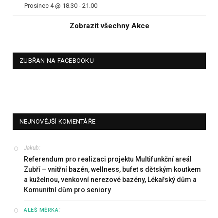
Prosinec 4 @ 18.30
-
21.00
Zobrazit všechny Akce
ZUBŘAN NA FACEBOOKU
NEJNOVĚJŠÍ KOMENTÁŘE
Jakub
:
Referendum pro realizaci projektu Multifunkční areál
Zubří – vnitřní bazén, wellness, bufet s dětským koutkem
a kuželnou, venkovní nerezové bazény, Lékařský dům a
Komunitní dům pro seniory
:
ALEŠ MĚRKA