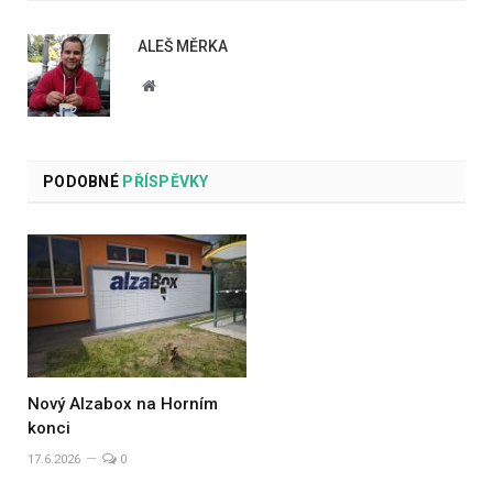
ALEŠ MĚRKA
Website
PODOBNÉ
PŘÍSPĚVKY
Nový Alzabox na Horním
konci
17.6.2026
0