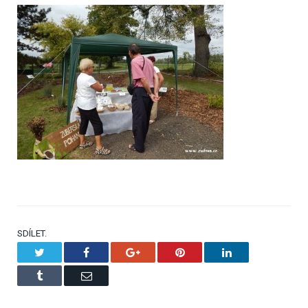
SDÍLET.
Twitter
Facebook
Google+
Pinterest
LinkedIn
Tumblr
Email