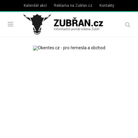
Kalendář akcí
Reklama na Zubřan.cz
Kontakty