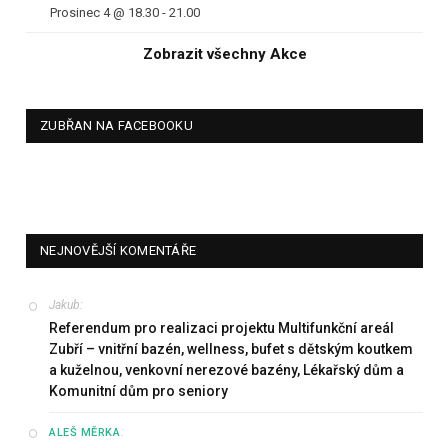
Prosinec 4 @ 18.30
-
21.00
Zobrazit všechny Akce
ZUBŘAN NA FACEBOOKU
NEJNOVĚJŠÍ KOMENTÁŘE
Jakub
:
Referendum pro realizaci projektu Multifunkční areál
Zubří – vnitřní bazén, wellness, bufet s dětským koutkem
a kuželnou, venkovní nerezové bazény, Lékařský dům a
Komunitní dům pro seniory
:
ALEŠ MĚRKA