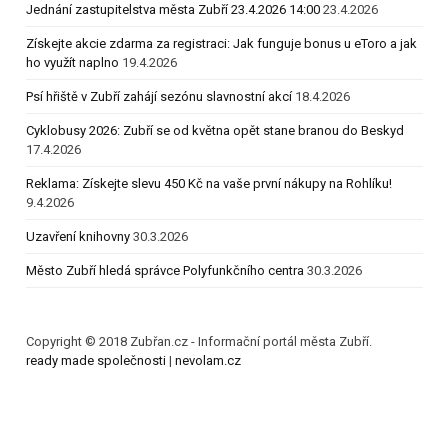
Jednání zastupitelstva města Zubří 23.4.2026 14:00
23.4.2026
Získejte akcie zdarma za registraci: Jak funguje bonus u eToro a jak
ho využít naplno
19.4.2026
Psí hřiště v Zubří zahájí sezónu slavnostní akcí
18.4.2026
Cyklobusy 2026: Zubří se od května opět stane branou do Beskyd
17.4.2026
Reklama: Získejte slevu 450 Kč na vaše první nákupy na Rohlíku!
9.4.2026
Uzavření knihovny
30.3.2026
Město Zubří hledá správce Polyfunkčního centra
30.3.2026
Copyright © 2018 Zubřan.cz - Informační portál města Zubří.
ready made společnosti
|
nevolam.cz