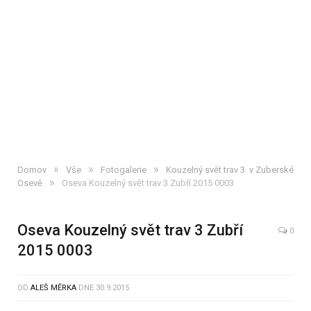
»
»
»
Domov
Vše
Fotogalerie
Kouzelný svět trav 3. v Zuberské
»
Osevě
Oseva Kouzelný svět trav 3 Zubří 2015 0003
Oseva Kouzelný svět trav 3 Zubří
0
2015 0003
OD
ALEŠ MĚRKA
DNE
30.9.2015