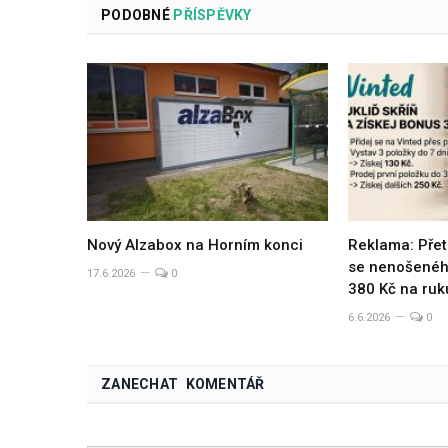
PODOBNÉ
PŘÍSPĚVKY
Nový Alzabox na Horním konci
Reklama: Přet
se nenošeného
17.6.2026
0
380 Kč na ruk
6.6.2026
0
ZANECHAT KOMENTÁŘ