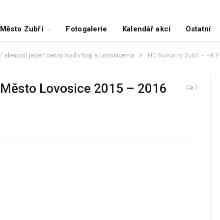
Město Zubří
Fotogalerie
Kalendář akcí
Ostatní
»
lo" alespoň jeden cenný bod v boji s Lovosicema
HC Gumárny Zubří – HK F
Město Lovosice 2015 – 2016
0