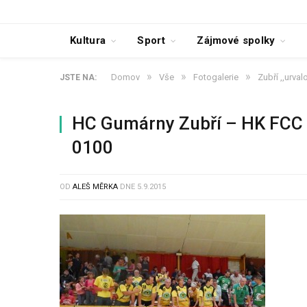
Kultura
Sport
Zájmové spolky
»
»
»
Domov
Vše
Fotogalerie
Zubří ,,urva
JSTE NA:
HC Gumárny Zubří – HK FCC 
0100
OD
ALEŠ MĚRKA
DNE
5.9.2015