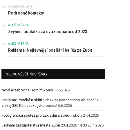
Onderkova Jana
:
Podrobné kontakty
:
ALEŠ MĚRKA
Zvýšení poplatku za svoz odpadu od 2023
:
ALEŠ MĚRKA
Reklama: Nejlevnější posílání balíků ze Zubří
NEJNOVĚJŠÍ PŘÍSPĚVKY
Nový Alzabox na Horním konci
17.6.2026
Reklama: Přetéká ti skříň? Zbav se nenošeného oblečení a
získej 380 Kč na ruku jako bonus!
6.6.2026
Fotografická soutěž pro základní a střední školy
27.4.2026
Jednání zastupitelstva města Zubří 23.4.2026 14:00
23.4.2026