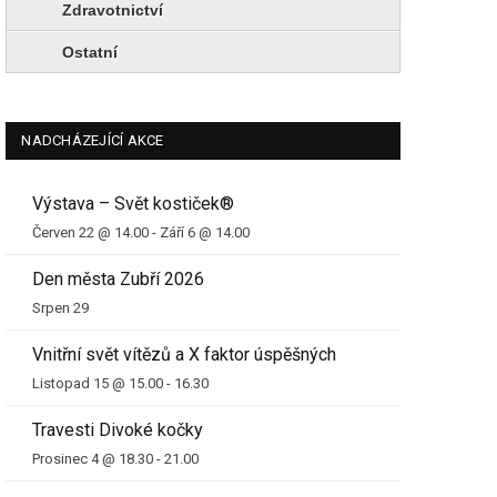
Zdravotnictví
Ostatní
NADCHÁZEJÍCÍ AKCE
Výstava – Svět kostiček®
Červen 22 @ 14.00
-
Září 6 @ 14.00
Den města Zubří 2026
Srpen 29
Vnitřní svět vítězů a X faktor úspěšných
Listopad 15 @ 15.00
-
16.30
Travesti Divoké kočky
Prosinec 4 @ 18.30
-
21.00