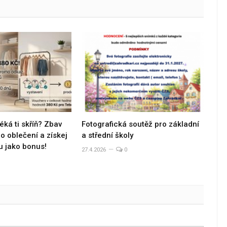
éká ti skříň? Zbav
Fotografická soutěž pro základní
 oblečení a získej
a střední školy
u jako bonus!
27.4.2026
0