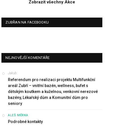
Zobrazit všechny Akce
ZUBŘAN NA FACEBOOKU
NEJNOVĚJŠÍ KOMENTÁŘE
Jakub
:
Referendum pro realizaci projektu Multifunkční
areál Zubří – vnitřní bazén, wellness, bufet s
dětským koutkem a kuželnou, venkovní nerezové
bazény, Lékařský dům a Komunitní dům pro
seniory
:
ALEŠ MĚRKA
Podrobné kontakty