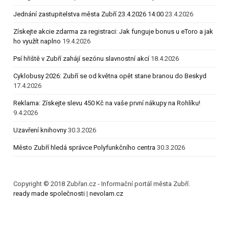
Jednání zastupitelstva města Zubří 23.4.2026 14:00
23.4.2026
Získejte akcie zdarma za registraci: Jak funguje bonus u eToro a jak
ho využít naplno
19.4.2026
Psí hřiště v Zubří zahájí sezónu slavnostní akcí
18.4.2026
Cyklobusy 2026: Zubří se od května opět stane branou do Beskyd
17.4.2026
Reklama: Získejte slevu 450 Kč na vaše první nákupy na Rohlíku!
9.4.2026
Uzavření knihovny
30.3.2026
Město Zubří hledá správce Polyfunkčního centra
30.3.2026
Copyright © 2018 Zubřan.cz - Informační portál města Zubří.
ready made společnosti
|
nevolam.cz