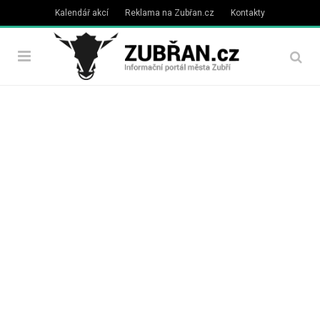
Kalendář akcí
Reklama na Zubřan.cz
Kontakty