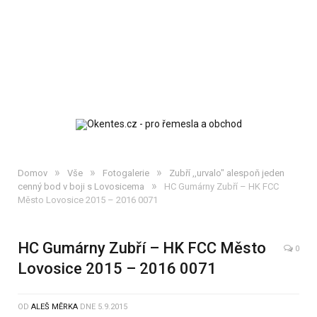
»
»
»
Domov
Vše
Fotogalerie
Zubří ,,urvalo" alespoň jeden
»
cenný bod v boji s Lovosicema
HC Gumárny Zubří – HK FCC
Město Lovosice 2015 – 2016 0071
HC Gumárny Zubří – HK FCC Město
0
Lovosice 2015 – 2016 0071
OD
ALEŠ MĚRKA
DNE
5.9.2015