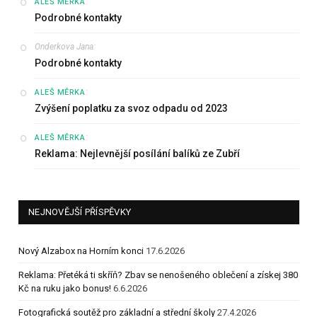
:
ALEŠ MĚRKA
Podrobné kontakty
Onderkova Jana
:
Podrobné kontakty
:
ALEŠ MĚRKA
Zvýšení poplatku za svoz odpadu od 2023
:
ALEŠ MĚRKA
Reklama: Nejlevnější posílání balíků ze Zubří
NEJNOVĚJŠÍ PŘÍSPĚVKY
Nový Alzabox na Horním konci
17.6.2026
Reklama: Přetéká ti skříň? Zbav se nenošeného oblečení a získej 380
Kč na ruku jako bonus!
6.6.2026
Fotografická soutěž pro základní a střední školy
27.4.2026