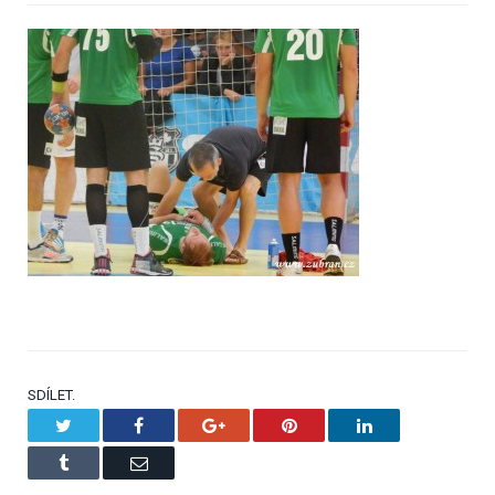
SDÍLET.
Twitter
Facebook
Google+
Pinterest
LinkedIn
Tumblr
Email