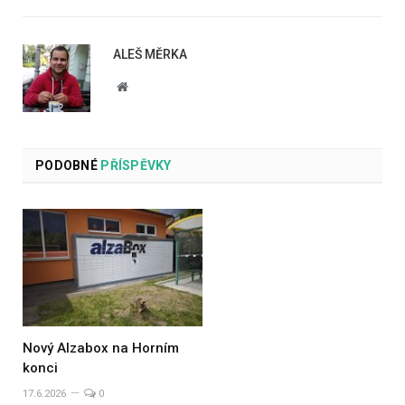
ALEŠ MĚRKA
Website
PODOBNÉ
PŘÍSPĚVKY
Nový Alzabox na Horním
konci
17.6.2026
0