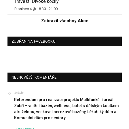
Travesti Divoké kočky
Prosinec 4 @ 18.30
-
21.00
Zobrazit všechny Akce
ZUBŘAN NA FACEBOOKU
NEJNOVĚJŠÍ KOMENTÁŘE
Jakub
:
Referendum pro realizaci projektu Multifunkční areál
Zubří – vnitřní bazén, wellness, bufet s dětským koutkem
a kuželnou, venkovní nerezové bazény, Lékařský dům a
Komunitní dům pro seniory