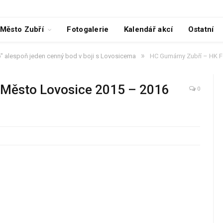
Město Zubří
Fotogalerie
Kalendář akcí
Ostatní
»
lo" alespoň jeden cenný bod v boji s Lovosicema
HC Gumárny Zubří – HK F
Město Lovosice 2015 – 2016
0