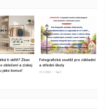
éká ti skříň? Zbav
Fotografická soutěž pro základní
 oblečení a získej
a střední školy
u jako bonus!
27.4.2026
0