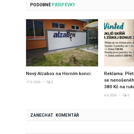
PODOBNÉ
PŘÍSPĚVKY
Nový Alzabox na Horním konci
Reklama: Přet
se nenošeného
17.6.2026
0
380 Kč na ruk
6.6.2026
0
ZANECHAT KOMENTÁŘ