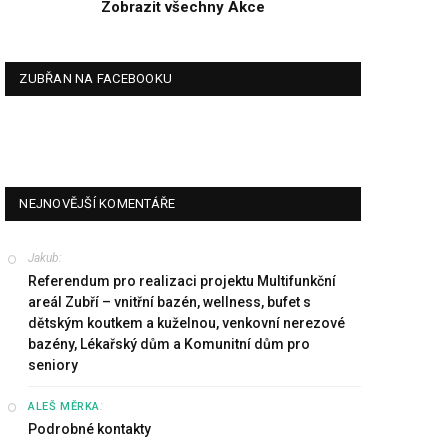
Zobrazit všechny Akce
ZUBŘAN NA FACEBOOKU
NEJNOVĚJŠÍ KOMENTÁŘE
Jakub
:
Referendum pro realizaci projektu Multifunkční
areál Zubří – vnitřní bazén, wellness, bufet s
dětským koutkem a kuželnou, venkovní nerezové
bazény, Lékařský dům a Komunitní dům pro
seniory
:
ALEŠ MĚRKA
Podrobné kontakty