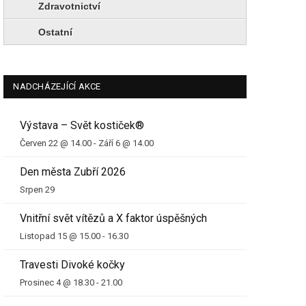
Zdravotnictví
Ostatní
NADCHÁZEJÍCÍ AKCE
Výstava – Svět kostiček®
Červen 22 @ 14.00
-
Září 6 @ 14.00
Den města Zubří 2026
Srpen 29
Vnitřní svět vítězů a X faktor úspěšných
Listopad 15 @ 15.00
-
16.30
Travesti Divoké kočky
Prosinec 4 @ 18.30
-
21.00