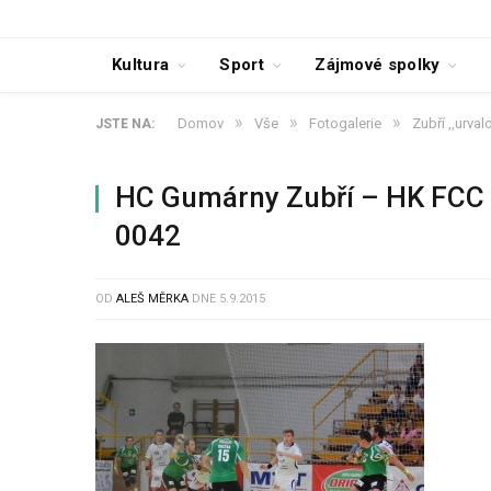
Kultura
Sport
Zájmové spolky
»
»
»
Domov
Vše
Fotogalerie
Zubří ,,urva
JSTE NA:
HC Gumárny Zubří – HK FCC 
0042
OD
ALEŠ MĚRKA
DNE
5.9.2015