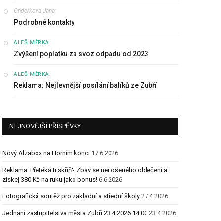
Onderkova Jana
:
Podrobné kontakty
:
ALEŠ MĚRKA
Zvýšení poplatku za svoz odpadu od 2023
:
ALEŠ MĚRKA
Reklama: Nejlevnější posílání balíků ze Zubří
NEJNOVĚJŠÍ PŘÍSPĚVKY
Nový Alzabox na Horním konci
17.6.2026
Reklama: Přetéká ti skříň? Zbav se nenošeného oblečení a
získej 380 Kč na ruku jako bonus!
6.6.2026
Fotografická soutěž pro základní a střední školy
27.4.2026
Jednání zastupitelstva města Zubří 23.4.2026 14:00
23.4.2026