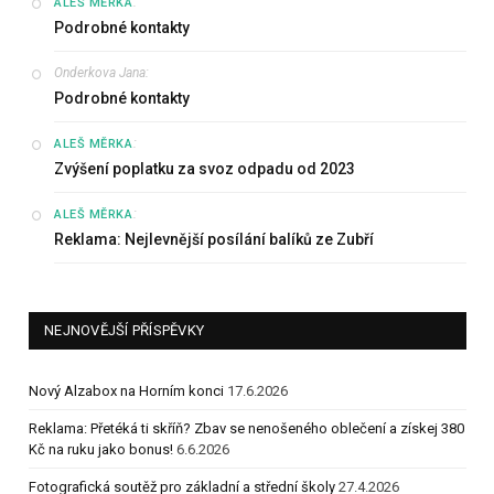
:
ALEŠ MĚRKA
Podrobné kontakty
Onderkova Jana
:
Podrobné kontakty
:
ALEŠ MĚRKA
Zvýšení poplatku za svoz odpadu od 2023
:
ALEŠ MĚRKA
Reklama: Nejlevnější posílání balíků ze Zubří
NEJNOVĚJŠÍ PŘÍSPĚVKY
Nový Alzabox na Horním konci
17.6.2026
Reklama: Přetéká ti skříň? Zbav se nenošeného oblečení a získej 380
Kč na ruku jako bonus!
6.6.2026
Fotografická soutěž pro základní a střední školy
27.4.2026