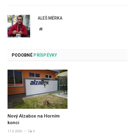
ALEŠ MĚRKA
Website
PODOBNÉ
PŘÍSPĚVKY
Nový Alzabox na Horním
konci
17.6.2026
0