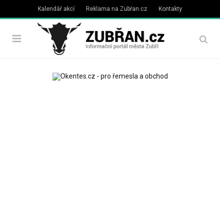
Kalendář akcí
Reklama na Zubřan.cz
Kontakty