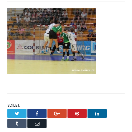
SDÍLET.
Twitter
Facebook
Google+
Pinterest
LinkedIn
Tumblr
Email