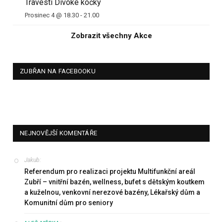
Travesti Divoké kočky
Prosinec 4 @ 18.30
-
21.00
Zobrazit všechny Akce
ZUBŘAN NA FACEBOOKU
NEJNOVĚJŠÍ KOMENTÁŘE
Jakub
:
Referendum pro realizaci projektu Multifunkční areál
Zubří – vnitřní bazén, wellness, bufet s dětským koutkem
a kuželnou, venkovní nerezové bazény, Lékařský dům a
Komunitní dům pro seniory