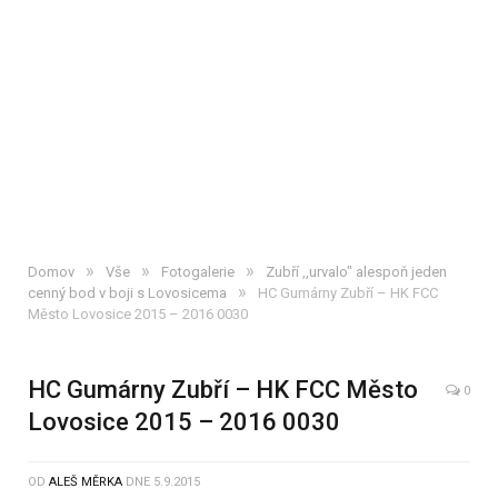
»
»
»
Domov
Vše
Fotogalerie
Zubří ,,urvalo" alespoň jeden
»
cenný bod v boji s Lovosicema
HC Gumárny Zubří – HK FCC
Město Lovosice 2015 – 2016 0030
HC Gumárny Zubří – HK FCC Město
0
Lovosice 2015 – 2016 0030
OD
ALEŠ MĚRKA
DNE
5.9.2015