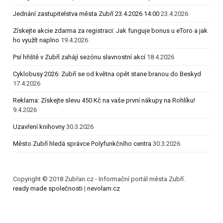
Jednání zastupitelstva města Zubří 23.4.2026 14:00
23.4.2026
Získejte akcie zdarma za registraci: Jak funguje bonus u eToro a jak
ho využít naplno
19.4.2026
Psí hřiště v Zubří zahájí sezónu slavnostní akcí
18.4.2026
Cyklobusy 2026: Zubří se od května opět stane branou do Beskyd
17.4.2026
Reklama: Získejte slevu 450 Kč na vaše první nákupy na Rohlíku!
9.4.2026
Uzavření knihovny
30.3.2026
Město Zubří hledá správce Polyfunkčního centra
30.3.2026
Copyright © 2018 Zubřan.cz - Informační portál města Zubří.
ready made společnosti
|
nevolam.cz