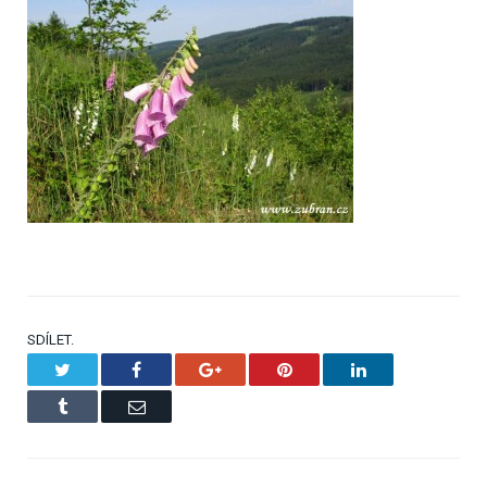
SDÍLET.
Twitter
Facebook
Google+
Pinterest
LinkedIn
Tumblr
Email