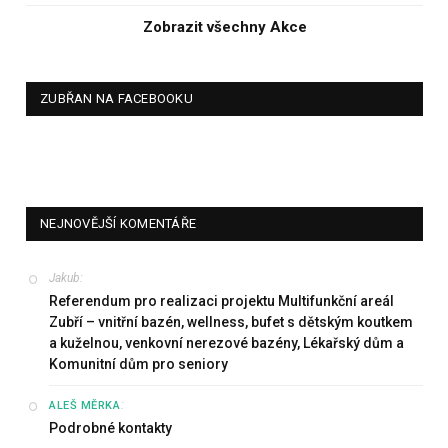
Zobrazit všechny Akce
ZUBŘAN NA FACEBOOKU
NEJNOVĚJŠÍ KOMENTÁŘE
Jakub
:
Referendum pro realizaci projektu Multifunkční areál
Zubří – vnitřní bazén, wellness, bufet s dětským koutkem
a kuželnou, venkovní nerezové bazény, Lékařský dům a
Komunitní dům pro seniory
:
ALEŠ MĚRKA
Podrobné kontakty