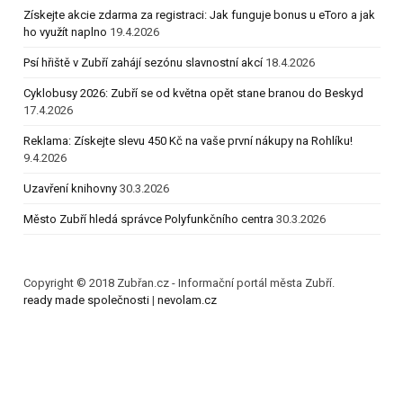
Získejte akcie zdarma za registraci: Jak funguje bonus u eToro a jak
ho využít naplno
19.4.2026
Psí hřiště v Zubří zahájí sezónu slavnostní akcí
18.4.2026
Cyklobusy 2026: Zubří se od května opět stane branou do Beskyd
17.4.2026
Reklama: Získejte slevu 450 Kč na vaše první nákupy na Rohlíku!
9.4.2026
Uzavření knihovny
30.3.2026
Město Zubří hledá správce Polyfunkčního centra
30.3.2026
Copyright © 2018 Zubřan.cz - Informační portál města Zubří.
ready made společnosti
|
nevolam.cz