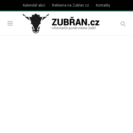
Kalendář akcí
Reklama na Zubřan.cz
Kontakty