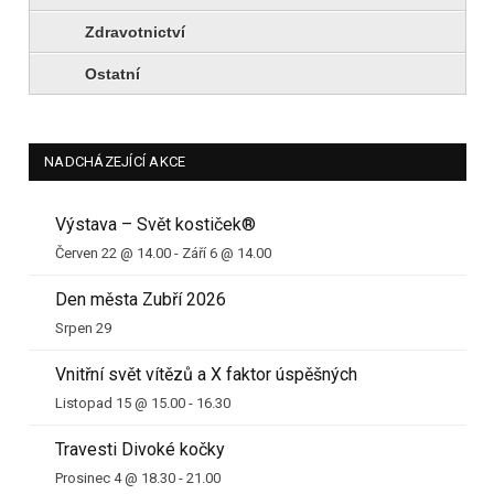
Zdravotnictví
Ostatní
NADCHÁZEJÍCÍ AKCE
Výstava – Svět kostiček®
Červen 22 @ 14.00
-
Září 6 @ 14.00
Den města Zubří 2026
Srpen 29
Vnitřní svět vítězů a X faktor úspěšných
Listopad 15 @ 15.00
-
16.30
Travesti Divoké kočky
Prosinec 4 @ 18.30
-
21.00