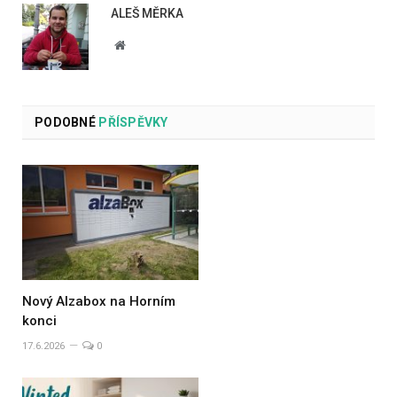
ALEŠ MĚRKA
Website
PODOBNÉ
PŘÍSPĚVKY
Nový Alzabox na Horním
konci
17.6.2026
0