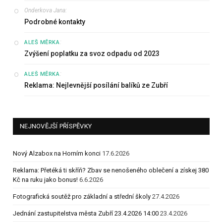
Onderkova Jana
:
Podrobné kontakty
:
ALEŠ MĚRKA
Zvýšení poplatku za svoz odpadu od 2023
:
ALEŠ MĚRKA
Reklama: Nejlevnější posílání balíků ze Zubří
NEJNOVĚJŠÍ PŘÍSPĚVKY
Nový Alzabox na Horním konci
17.6.2026
Reklama: Přetéká ti skříň? Zbav se nenošeného oblečení a získej 380
Kč na ruku jako bonus!
6.6.2026
Fotografická soutěž pro základní a střední školy
27.4.2026
Jednání zastupitelstva města Zubří 23.4.2026 14:00
23.4.2026