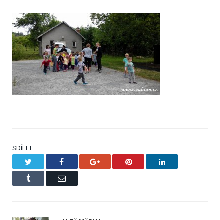
SDÍLET.
Twitter
Facebook
Google+
Pinterest
LinkedIn
Tumblr
Email