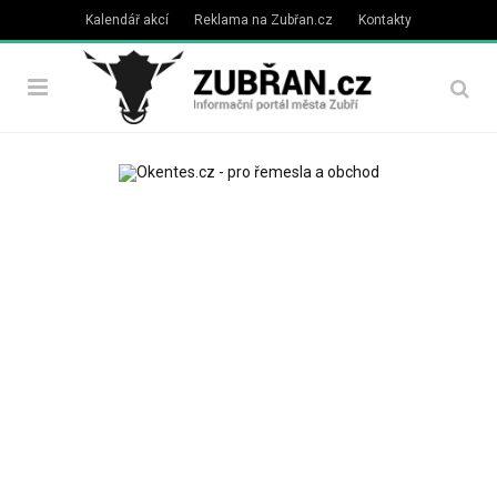
Kalendář akcí
Reklama na Zubřan.cz
Kontakty