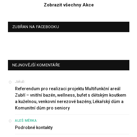
Zobrazit všechny Akce
ZUBŘAN NA FACEBOOKU
NEJNOVĚJŠÍ KOMENTÁŘE
Jakub
:
Referendum pro realizaci projektu Multifunkční areál
Zubří – vnitřní bazén, wellness, bufet s dětským koutkem
a kuželnou, venkovní nerezové bazény, Lékařský dům a
Komunitní dům pro seniory
:
ALEŠ MĚRKA
Podrobné kontakty