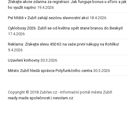
Získejte akcie zdarma za registraci: Jak funguje bonus u eToro a jak
ho využít naplno
19.4.2026
Psí hřiště v Zubří zahájí sezónu slavnostní akcí
18.4.2026
Cyklobusy 2026: Zubří se od května opět stane branou do Beskyd
17.4.2026
Reklama: Získejte slevu 450 Kč na vaše první nákupy na Rohlíku!
9.4.2026
Uzavření knihovny
30.3.2026
Město Zubří hledá správce Polyfunkčního centra
30.3.2026
Copyright © 2018 Zubřan.cz - Informační portál města Zubří.
ready made společnosti
|
nevolam.cz