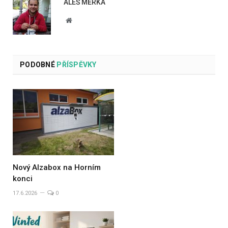
ALEŠ MĚRKA
Website
PODOBNÉ
PŘÍSPĚVKY
Nový Alzabox na Horním
konci
17.6.2026
0