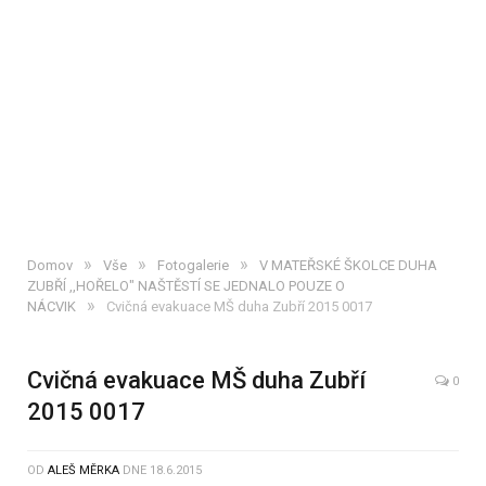
»
»
»
Domov
Vše
Fotogalerie
V MATEŘSKÉ ŠKOLCE DUHA
ZUBŘÍ ,,HOŘELO" NAŠTĚSTÍ SE JEDNALO POUZE O
»
NÁCVIK
Cvičná evakuace MŠ duha Zubří 2015 0017
Cvičná evakuace MŠ duha Zubří
0
2015 0017
OD
ALEŠ MĚRKA
DNE
18.6.2015