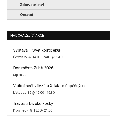
Zdravotnictví
Ostatní
NADCHÁZEJÍCÍ AKCE
Výstava – Svět kostiček®
Červen 22 @ 14.00
-
Září 6 @ 14.00
Den města Zubří 2026
Srpen 29
Vnitřní svět vítězů a X faktor úspěšných
Listopad 15 @ 15.00
-
16.30
Travesti Divoké kočky
Prosinec 4 @ 18.30
-
21.00