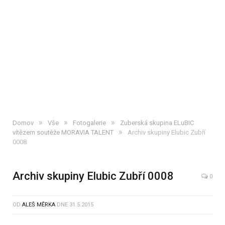
»
»
»
Domov
Vše
Fotogalerie
Zuberská skupina ELuBIC
»
vítězem soutěže MORAVIA TALENT
Archiv skupiny Elubic Zubří
0008
Archiv skupiny Elubic Zubří 0008
0
OD
ALEŠ MĚRKA
DNE
31.5.2015