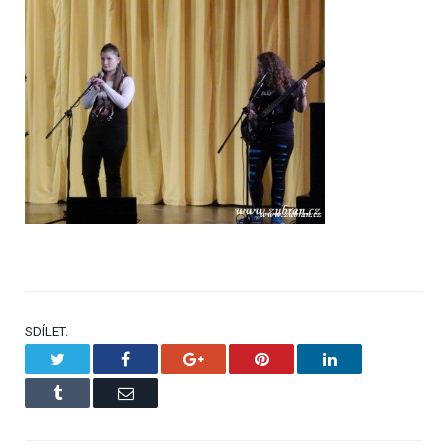
SDÍLET.
Twitter
Facebook
Google+
Pinterest
LinkedIn
Tumblr
Email