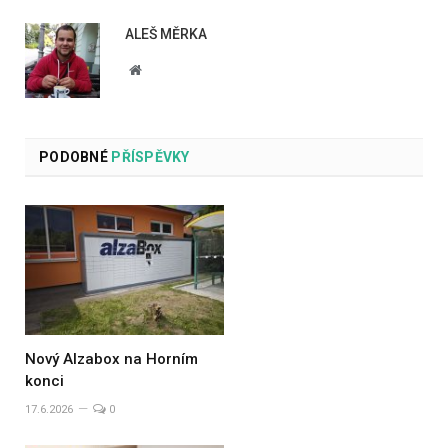
ALEŠ MĚRKA
Website
PODOBNÉ
PŘÍSPĚVKY
Nový Alzabox na Horním
konci
17.6.2026
0