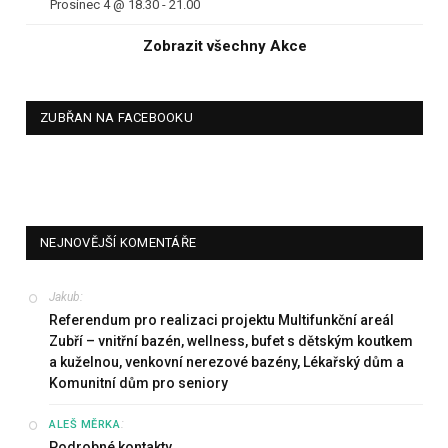
Prosinec 4 @ 18.30
-
21.00
Zobrazit všechny Akce
ZUBŘAN NA FACEBOOKU
NEJNOVĚJŠÍ KOMENTÁŘE
Jakub
:
Referendum pro realizaci projektu Multifunkční areál
Zubří – vnitřní bazén, wellness, bufet s dětským koutkem
a kuželnou, venkovní nerezové bazény, Lékařský dům a
Komunitní dům pro seniory
:
ALEŠ MĚRKA
Podrobné kontakty