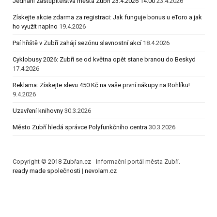
Jednání zastupitelstva města Zubří 23.4.2026 14:00
23.4.2026
Získejte akcie zdarma za registraci: Jak funguje bonus u eToro a jak
ho využít naplno
19.4.2026
Psí hřiště v Zubří zahájí sezónu slavnostní akcí
18.4.2026
Cyklobusy 2026: Zubří se od května opět stane branou do Beskyd
17.4.2026
Reklama: Získejte slevu 450 Kč na vaše první nákupy na Rohlíku!
9.4.2026
Uzavření knihovny
30.3.2026
Město Zubří hledá správce Polyfunkčního centra
30.3.2026
Copyright © 2018 Zubřan.cz - Informační portál města Zubří.
ready made společnosti
|
nevolam.cz