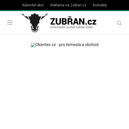
Kalendář akcí
Reklama na Zubřan.cz
Kontakty