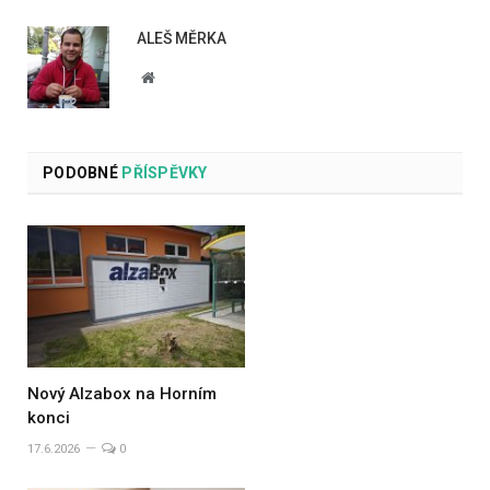
ALEŠ MĚRKA
Website
PODOBNÉ
PŘÍSPĚVKY
Nový Alzabox na Horním
konci
17.6.2026
0