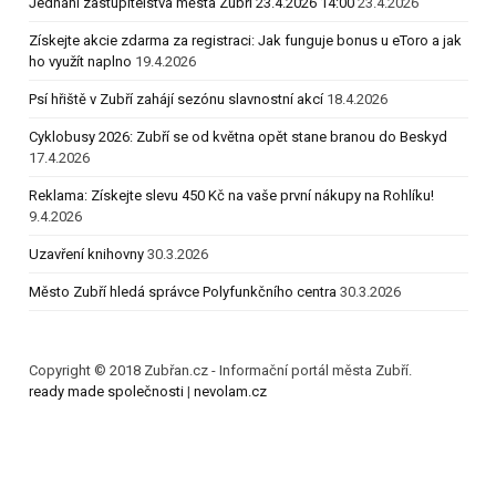
Jednání zastupitelstva města Zubří 23.4.2026 14:00
23.4.2026
Získejte akcie zdarma za registraci: Jak funguje bonus u eToro a jak
ho využít naplno
19.4.2026
Psí hřiště v Zubří zahájí sezónu slavnostní akcí
18.4.2026
Cyklobusy 2026: Zubří se od května opět stane branou do Beskyd
17.4.2026
Reklama: Získejte slevu 450 Kč na vaše první nákupy na Rohlíku!
9.4.2026
Uzavření knihovny
30.3.2026
Město Zubří hledá správce Polyfunkčního centra
30.3.2026
Copyright © 2018 Zubřan.cz - Informační portál města Zubří.
ready made společnosti
|
nevolam.cz