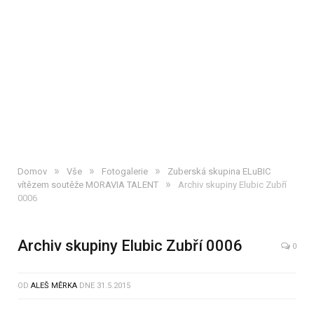
»
»
»
Domov
Vše
Fotogalerie
Zuberská skupina ELuBIC
»
vítězem soutěže MORAVIA TALENT
Archiv skupiny Elubic Zubří
0006
Archiv skupiny Elubic Zubří 0006
0
OD
ALEŠ MĚRKA
DNE
31.5.2015