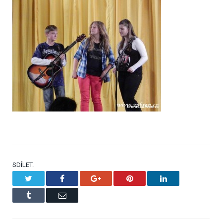
SDÍLET.
Twitter
Facebook
Google+
Pinterest
LinkedIn
Tumblr
Email