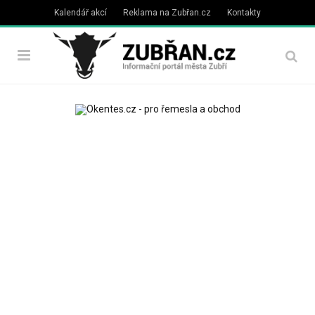
Kalendář akcí
Reklama na Zubřan.cz
Kontakty