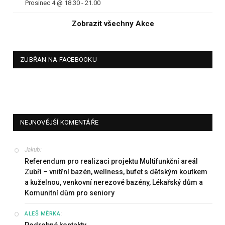
Prosinec 4 @ 18.30
-
21.00
Zobrazit všechny Akce
ZUBŘAN NA FACEBOOKU
NEJNOVĚJŠÍ KOMENTÁŘE
Jakub
:
Referendum pro realizaci projektu Multifunkční areál
Zubří – vnitřní bazén, wellness, bufet s dětským koutkem
a kuželnou, venkovní nerezové bazény, Lékařský dům a
Komunitní dům pro seniory
:
ALEŠ MĚRKA
Podrobné kontakty