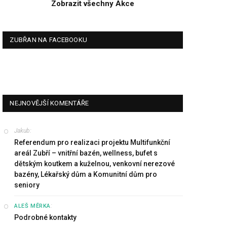
Zobrazit všechny Akce
ZUBŘAN NA FACEBOOKU
NEJNOVĚJŠÍ KOMENTÁŘE
Jakub
:
Referendum pro realizaci projektu Multifunkční
areál Zubří – vnitřní bazén, wellness, bufet s
dětským koutkem a kuželnou, venkovní nerezové
bazény, Lékařský dům a Komunitní dům pro
seniory
:
ALEŠ MĚRKA
Podrobné kontakty