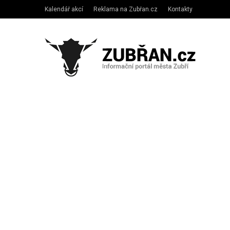
Kalendář akcí
Reklama na Zubřan.cz
Kontakty