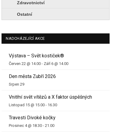
Zdravotnictví
Ostatní
NADCHÁZEJÍCÍ AKCE
Výstava – Svět kostiček®
Červen 22 @ 14.00
-
Září 6 @ 14.00
Den města Zubří 2026
Srpen 29
Vnitřní svět vítězů a X faktor úspěšných
Listopad 15 @ 15.00
-
16.30
Travesti Divoké kočky
Prosinec 4 @ 18.30
-
21.00