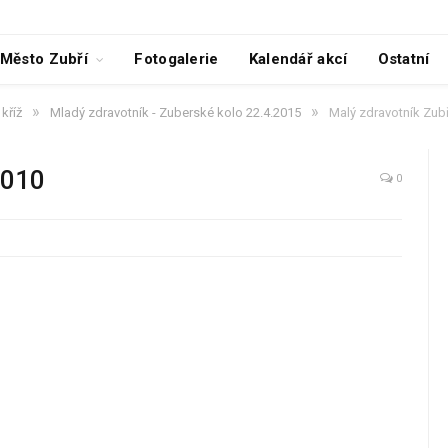
Město Zubří
Fotogalerie
Kalendář akcí
Ostatní
»
»
kříž
Mladý zdravotník - Zuberské kolo 22.4.2015
Malý zdravotník Zub
0010
0