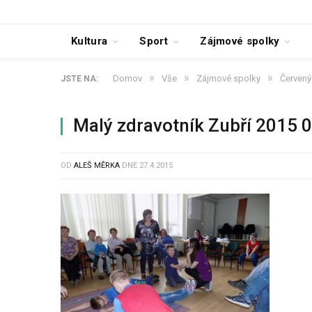
Kultura
Sport
Zájmové spolky
»
»
»
Domov
Vše
Zájmové spolky
Červený 
JSTE NA:
Malý zdravotník Zubří 2015 
OD
ALEŠ MĚRKA
DNE
27.4.2015