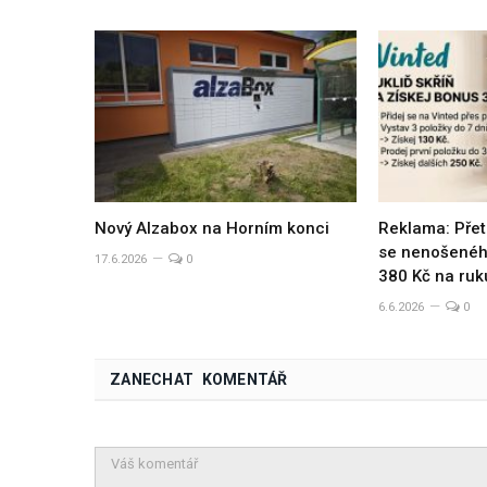
Nový Alzabox na Horním konci
Reklama: Přet
se nenošeného
17.6.2026
0
380 Kč na ruk
6.6.2026
0
ZANECHAT KOMENTÁŘ