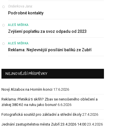
Onderkova Jana
:
Podrobné kontakty
:
ALEŠ MĚRKA
Zvýšení poplatku za svoz odpadu od 2023
:
ALEŠ MĚRKA
Reklama: Nejlevnější posílání balíků ze Zubří
NEJNOVĚJŠÍ PŘÍSPĚVKY
Nový Alzabox na Horním konci
17.6.2026
Reklama: Přetéká ti skříň? Zbav se nenošeného oblečení a
získej 380 Kč na ruku jako bonus!
6.6.2026
Fotografická soutěž pro základní a střední školy
27.4.2026
Jednání zastupitelstva města Zubří 23.4.2026 14:00
23.4.2026