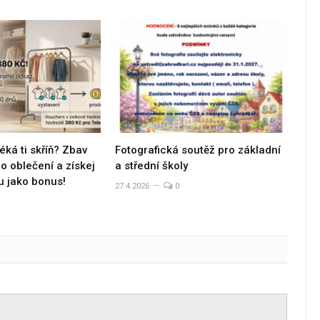
éká ti skříň? Zbav
Fotografická soutěž pro základní
 oblečení a získej
a střední školy
u jako bonus!
27.4.2026
0