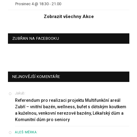
Prosinec 4 @ 18.30
-
21.00
Zobrazit všechny Akce
ZUBŘAN NA FACEBOOKU
NEJNOVĚJŠÍ KOMENTÁŘE
Jakub
:
Referendum pro realizaci projektu Multifunkční areál
Zubří – vnitřní bazén, wellness, bufet s dětským koutkem
a kuželnou, venkovní nerezové bazény, Lékařský dům a
Komunitní dům pro seniory
:
ALEŠ MĚRKA