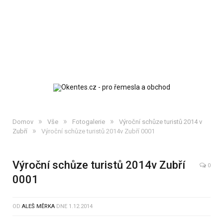
»
»
»
Domov
Vše
Fotogalerie
Výroční schůze turistů 2014 v
»
Zubří
Výroční schůze turistů 2014v Zubří 0001
Výroční schůze turistů 2014v Zubří
0
0001
OD
ALEŠ MĚRKA
DNE
1.12.2014