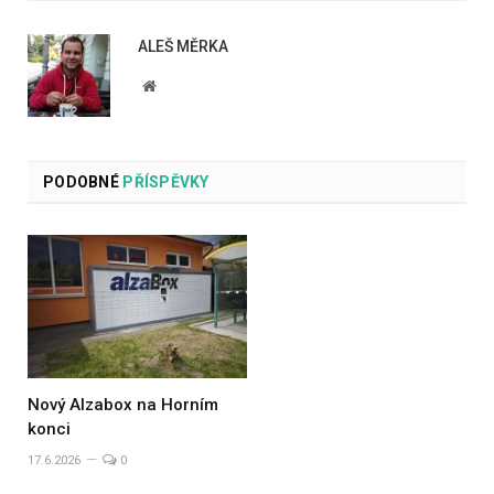
ALEŠ MĚRKA
Website
PODOBNÉ
PŘÍSPĚVKY
Nový Alzabox na Horním
konci
17.6.2026
0