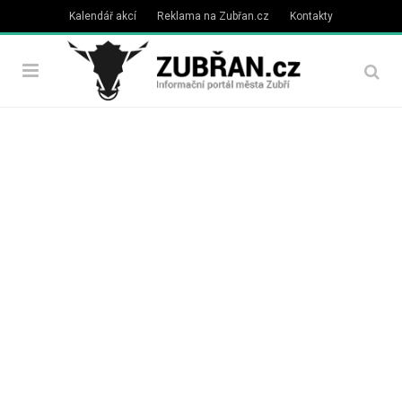
Kalendář akcí
Reklama na Zubřan.cz
Kontakty