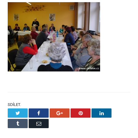
SDÍLET.
Twitter
Facebook
Google+
Pinterest
LinkedIn
Tumblr
Email