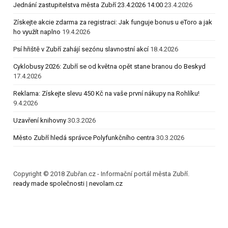
Jednání zastupitelstva města Zubří 23.4.2026 14:00
23.4.2026
Získejte akcie zdarma za registraci: Jak funguje bonus u eToro a jak
ho využít naplno
19.4.2026
Psí hřiště v Zubří zahájí sezónu slavnostní akcí
18.4.2026
Cyklobusy 2026: Zubří se od května opět stane branou do Beskyd
17.4.2026
Reklama: Získejte slevu 450 Kč na vaše první nákupy na Rohlíku!
9.4.2026
Uzavření knihovny
30.3.2026
Město Zubří hledá správce Polyfunkčního centra
30.3.2026
Copyright © 2018 Zubřan.cz - Informační portál města Zubří.
ready made společnosti
|
nevolam.cz