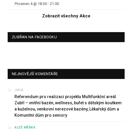
Prosinec 4 @ 18.30
-
21.00
Zobrazit všechny Akce
ZUBŘAN NA FACEBOOKU
NEJNOVĚJŠÍ KOMENTÁŘE
Jakub
:
Referendum pro realizaci projektu Multifunkční areál
Zubří – vnitřní bazén, wellness, bufet s dětským koutkem
a kuželnou, venkovní nerezové bazény, Lékařský dům a
Komunitní dům pro seniory
:
ALEŠ MĚRKA