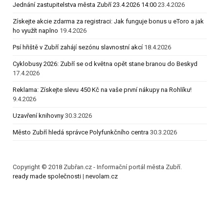
Jednání zastupitelstva města Zubří 23.4.2026 14:00
23.4.2026
Získejte akcie zdarma za registraci: Jak funguje bonus u eToro a jak
ho využít naplno
19.4.2026
Psí hřiště v Zubří zahájí sezónu slavnostní akcí
18.4.2026
Cyklobusy 2026: Zubří se od května opět stane branou do Beskyd
17.4.2026
Reklama: Získejte slevu 450 Kč na vaše první nákupy na Rohlíku!
9.4.2026
Uzavření knihovny
30.3.2026
Město Zubří hledá správce Polyfunkčního centra
30.3.2026
Copyright © 2018 Zubřan.cz - Informační portál města Zubří.
ready made společnosti
|
nevolam.cz