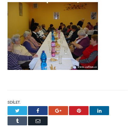
SDÍLET.
Twitter
Facebook
Google+
Pinterest
LinkedIn
Tumblr
Email