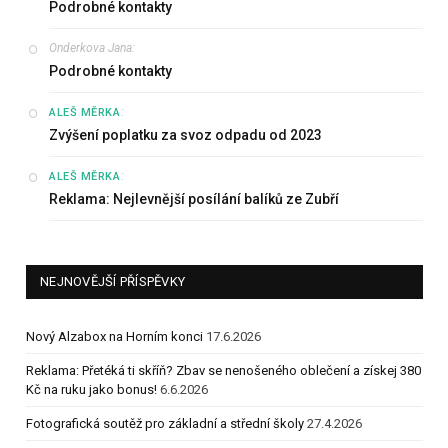
Podrobné kontakty
Onderkova Jana
:
Podrobné kontakty
:
ALEŠ MĚRKA
Zvýšení poplatku za svoz odpadu od 2023
:
ALEŠ MĚRKA
Reklama: Nejlevnější posílání balíků ze Zubří
NEJNOVĚJŠÍ PŘÍSPĚVKY
Nový Alzabox na Horním konci
17.6.2026
Reklama: Přetéká ti skříň? Zbav se nenošeného oblečení a získej 380
Kč na ruku jako bonus!
6.6.2026
Fotografická soutěž pro základní a střední školy
27.4.2026