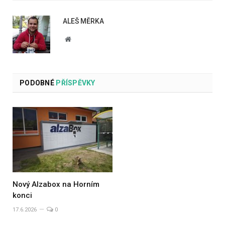
ALEŠ MĚRKA
Website
PODOBNÉ
PŘÍSPĚVKY
Nový Alzabox na Horním
konci
17.6.2026
0