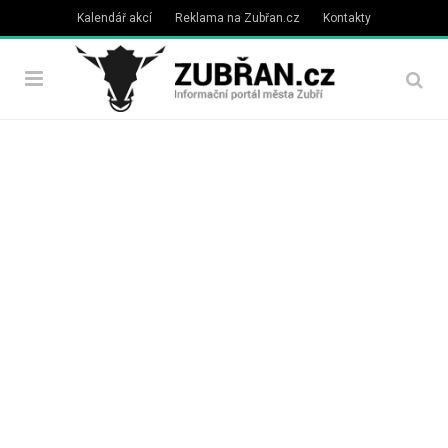
Kalendář akcí
Reklama na Zubřan.cz
Kontakty