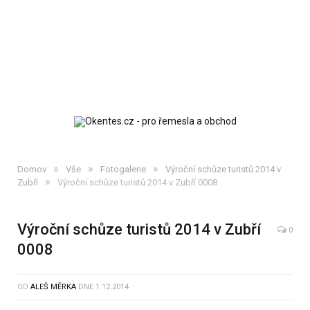
»
»
»
Domov
Vše
Fotogalerie
Výroční schůze turistů 2014 v
»
Zubří
Výroční schůze turistů 2014 v Zubří 0008
Výroční schůze turistů 2014 v Zubří
0
0008
OD
ALEŠ MĚRKA
DNE
1.12.2014