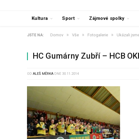
Kultura
Sport
Zájmové spolky
»
»
»
Domov
Vše
Fotogalerie
Ukázali jsme 
JSTE NA:
HC Gumárny Zubří – HCB OK
OD
ALEŠ MĚRKA
DNE
30.11.2014