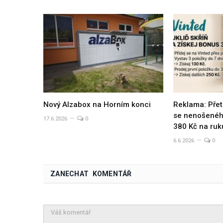
Nový Alzabox na Horním konci
Reklama: Přet
se nenošeného
17.6.2026
0
380 Kč na ruk
6.6.2026
0
ZANECHAT KOMENTÁŘ