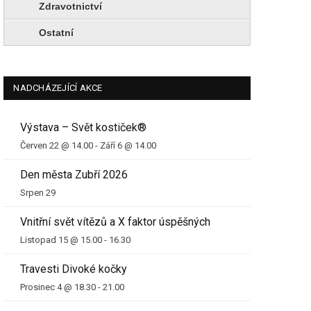
Zdravotnictví
Ostatní
NADCHÁZEJÍCÍ AKCE
Výstava – Svět kostiček®
Červen 22 @ 14.00
-
Září 6 @ 14.00
Den města Zubří 2026
Srpen 29
Vnitřní svět vítězů a X faktor úspěšných
Listopad 15 @ 15.00
-
16.30
Travesti Divoké kočky
Prosinec 4 @ 18.30
-
21.00