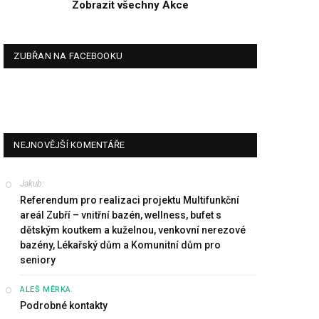
Zobrazit všechny Akce
ZUBŘAN NA FACEBOOKU
NEJNOVĚJŠÍ KOMENTÁŘE
Jakub
:
Referendum pro realizaci projektu Multifunkční
areál Zubří – vnitřní bazén, wellness, bufet s
dětským koutkem a kuželnou, venkovní nerezové
bazény, Lékařský dům a Komunitní dům pro
seniory
:
ALEŠ MĚRKA
Podrobné kontakty