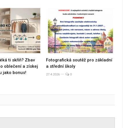
éká ti skříň? Zbav
Fotografická soutěž pro základní
 oblečení a získej
a střední školy
u jako bonus!
27.4.2026
0