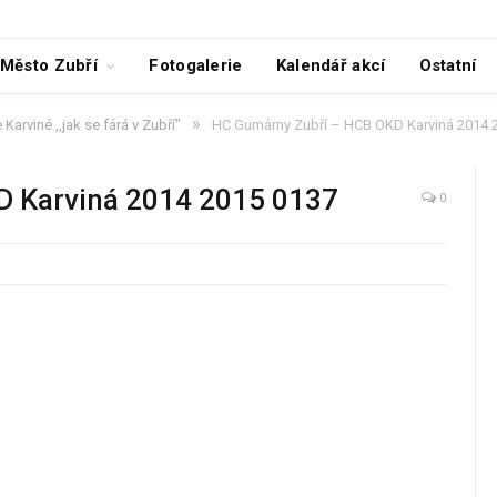
Město Zubří
Fotogalerie
Kalendář akcí
Ostatní
»
Karviné ,,jak se fárá v Zubří"
HC Gumárny Zubří – HCB OKD Karviná 2014 
D Karviná 2014 2015 0137
0