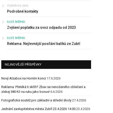
Onderkova Jana
:
Podrobné kontakty
:
ALEŠ MĚRKA
Zvýšení poplatku za svoz odpadu od 2023
:
ALEŠ MĚRKA
Reklama: Nejlevnější posílání balíků ze Zubří
NEJNOVĚJŠÍ PŘÍSPĚVKY
Nový Alzabox na Horním konci
17.6.2026
Reklama: Přetéká ti skříň? Zbav se nenošeného oblečení a
získej 380 Kč na ruku jako bonus!
6.6.2026
Fotografická soutěž pro základní a střední školy
27.4.2026
Jednání zastupitelstva města Zubří 23.4.2026 14:00
23.4.2026