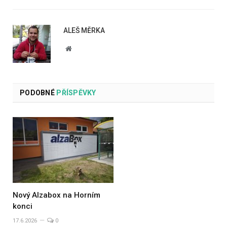
ALEŠ MĚRKA
Website
PODOBNÉ
PŘÍSPĚVKY
Nový Alzabox na Horním
konci
17.6.2026
0