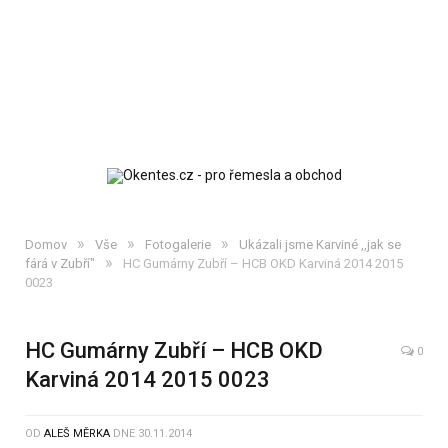
»
»
»
Domov
Vše
Fotogalerie
Ukázali jsme Karviné ,,jak se
»
fárá v Zubří"
HC Gumárny Zubří – HCB OKD Karviná 2014 2015
0023
HC Gumárny Zubří – HCB OKD
0
Karviná 2014 2015 0023
OD
ALEŠ MĚRKA
DNE
30.11.2014