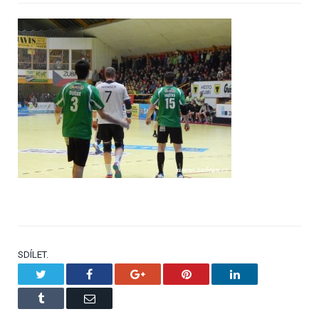
SDÍLET.
Twitter
Facebook
Google+
Pinterest
LinkedIn
Tumblr
Email