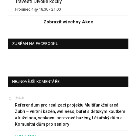
Travesti Divoké kočky
Prosinec 4 @ 18.30
-
21.00
Zobrazit všechny Akce
ZUBŘAN NA FACEBOOKU
NEJNOVĚJŠÍ KOMENTÁŘE
Jakub
:
Referendum pro realizaci projektu Multifunkční areál
Zubří – vnitřní bazén, wellness, bufet s dětským koutkem
a kuželnou, venkovní nerezové bazény, Lékařský dům a
Komunitní dům pro seniory