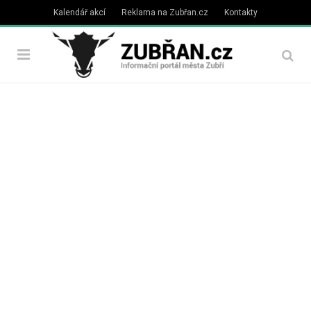
Kalendář akcí
Reklama na Zubřan.cz
Kontakty