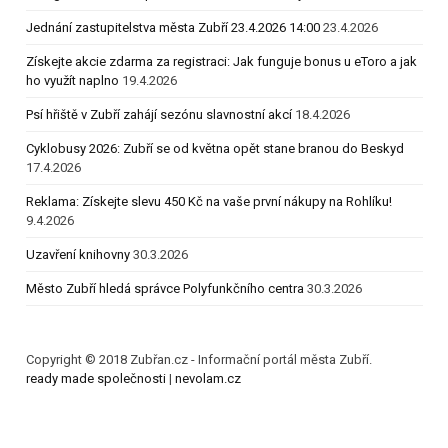
Jednání zastupitelstva města Zubří 23.4.2026 14:00
23.4.2026
Získejte akcie zdarma za registraci: Jak funguje bonus u eToro a jak
ho využít naplno
19.4.2026
Psí hřiště v Zubří zahájí sezónu slavnostní akcí
18.4.2026
Cyklobusy 2026: Zubří se od května opět stane branou do Beskyd
17.4.2026
Reklama: Získejte slevu 450 Kč na vaše první nákupy na Rohlíku!
9.4.2026
Uzavření knihovny
30.3.2026
Město Zubří hledá správce Polyfunkčního centra
30.3.2026
Copyright © 2018 Zubřan.cz - Informační portál města Zubří.
ready made společnosti
|
nevolam.cz