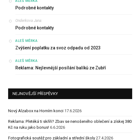
:
ALEŠ MĚRKA
Podrobné kontakty
Onderkova Jana
:
Podrobné kontakty
:
ALEŠ MĚRKA
Zvýšení poplatku za svoz odpadu od 2023
:
ALEŠ MĚRKA
Reklama: Nejlevnější posílání balíků ze Zubří
NEJNOVĚJŠÍ PŘÍSPĚVKY
Nový Alzabox na Horním konci
17.6.2026
Reklama: Přetéká ti skříň? Zbav se nenošeného oblečení a získej 380
Kč na ruku jako bonus!
6.6.2026
Fotografická soutěž pro základní a střední školy
27.4.2026