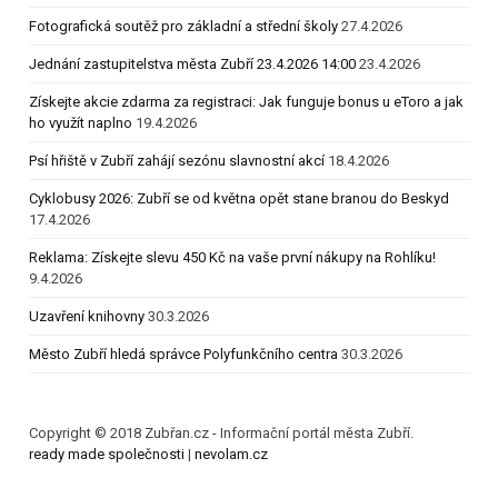
Fotografická soutěž pro základní a střední školy
27.4.2026
Jednání zastupitelstva města Zubří 23.4.2026 14:00
23.4.2026
Získejte akcie zdarma za registraci: Jak funguje bonus u eToro a jak
ho využít naplno
19.4.2026
Psí hřiště v Zubří zahájí sezónu slavnostní akcí
18.4.2026
Cyklobusy 2026: Zubří se od května opět stane branou do Beskyd
17.4.2026
Reklama: Získejte slevu 450 Kč na vaše první nákupy na Rohlíku!
9.4.2026
Uzavření knihovny
30.3.2026
Město Zubří hledá správce Polyfunkčního centra
30.3.2026
Copyright © 2018 Zubřan.cz - Informační portál města Zubří.
ready made společnosti
|
nevolam.cz