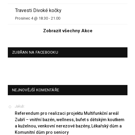
Travesti Divoké kočky
Prosinec 4 @ 18.30
-
21.00
Zobrazit všechny Akce
ZUBŘAN NA FACEBOOKU
NEJNOVĚJŠÍ KOMENTÁŘE
Jakub
:
Referendum pro realizaci projektu Multifunkční areál
Zubří – vnitřní bazén, wellness, bufet s dětským koutkem
a kuželnou, venkovní nerezové bazény, Lékařský dům a
Komunitní dům pro seniory