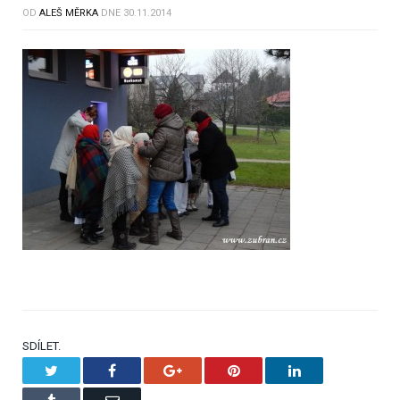
OD
ALEŠ MĚRKA
DNE
30.11.2014
SDÍLET.
Twitter
Facebook
Google+
Pinterest
LinkedIn