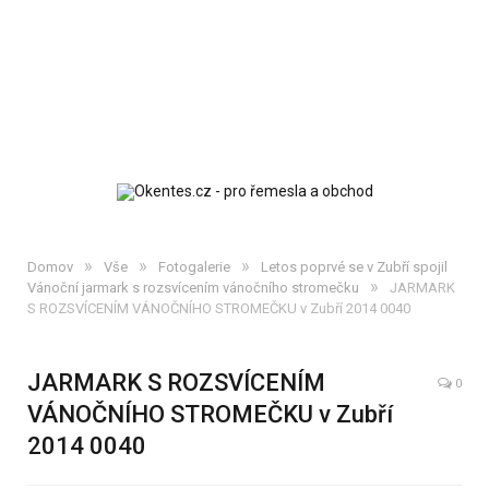
»
»
»
Domov
Vše
Fotogalerie
Letos poprvé se v Zubří spojil
»
Vánoční jarmark s rozsvícením vánočního stromečku
JARMARK
S ROZSVÍCENÍM VÁNOČNÍHO STROMEČKU v Zubří 2014 0040
JARMARK S ROZSVÍCENÍM
0
VÁNOČNÍHO STROMEČKU v Zubří
2014 0040