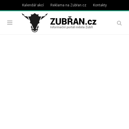
Kalendář akcí
Reklama na Zubřan.cz
Kontakty