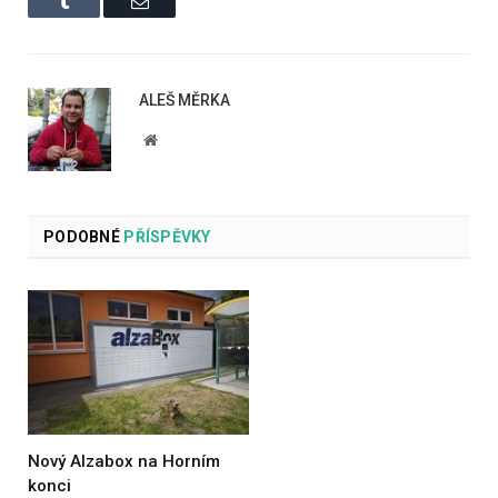
Tumblr
Email
ALEŠ MĚRKA
Website
PODOBNÉ
PŘÍSPĚVKY
Nový Alzabox na Horním
konci