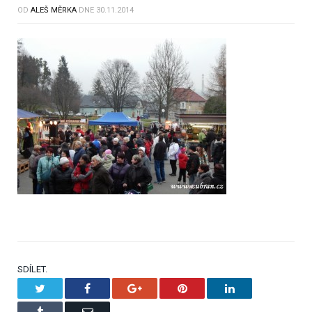
OD
ALEŠ MĚRKA
DNE
30.11.2014
SDÍLET.
Twitter
Facebook
Google+
Pinterest
LinkedIn
Tumblr
Email