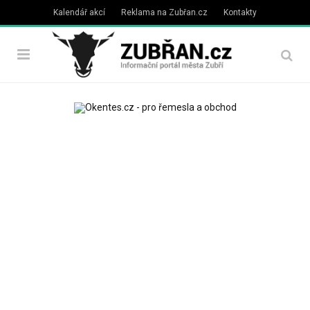
Kalendář akcí
Reklama na Zubřan.cz
Kontakty