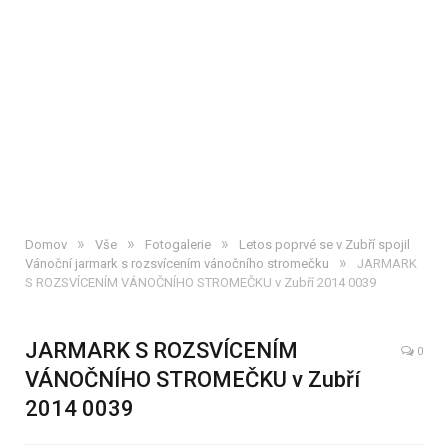
»
»
»
Domov
Vše
Fotogalerie
Letos poprvé se v Zubří spojil
»
Vánoční jarmark s rozsvícením vánočního stromečku
JARMARK
S ROZSVÍCENÍM VÁNOČNÍHO STROMEČKU v Zubří 2014 0039
JARMARK S ROZSVÍCENÍM
0
VÁNOČNÍHO STROMEČKU v Zubří
2014 0039