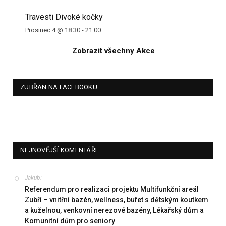
Travesti Divoké kočky
Prosinec 4 @ 18.30
-
21.00
Zobrazit všechny Akce
ZUBŘAN NA FACEBOOKU
NEJNOVĚJŠÍ KOMENTÁŘE
Jakub
:
Referendum pro realizaci projektu Multifunkční areál
Zubří – vnitřní bazén, wellness, bufet s dětským koutkem
a kuželnou, venkovní nerezové bazény, Lékařský dům a
Komunitní dům pro seniory