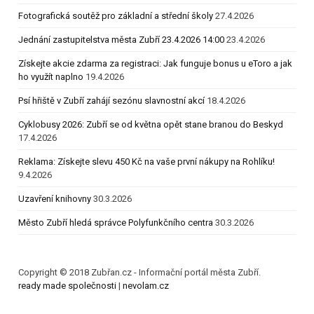
Fotografická soutěž pro základní a střední školy
27.4.2026
Jednání zastupitelstva města Zubří 23.4.2026 14:00
23.4.2026
Získejte akcie zdarma za registraci: Jak funguje bonus u eToro a jak
ho využít naplno
19.4.2026
Psí hřiště v Zubří zahájí sezónu slavnostní akcí
18.4.2026
Cyklobusy 2026: Zubří se od května opět stane branou do Beskyd
17.4.2026
Reklama: Získejte slevu 450 Kč na vaše první nákupy na Rohlíku!
9.4.2026
Uzavření knihovny
30.3.2026
Město Zubří hledá správce Polyfunkčního centra
30.3.2026
Copyright © 2018 Zubřan.cz - Informační portál města Zubří.
ready made společnosti
|
nevolam.cz