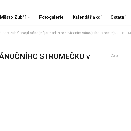
Město Zubří
Fotogalerie
Kalendář akcí
Ostatní
»
 se v Zubří spojil Vánoční jarmark s rozsvícením vánočního stromečku
J
VÁNOČNÍHO STROMEČKU v
0