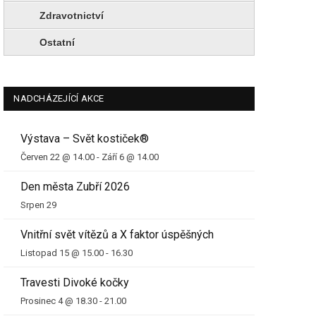
Zdravotnictví
Ostatní
NADCHÁZEJÍCÍ AKCE
Výstava – Svět kostiček®
Červen 22 @ 14.00
-
Září 6 @ 14.00
Den města Zubří 2026
Srpen 29
Vnitřní svět vítězů a X faktor úspěšných
Listopad 15 @ 15.00
-
16.30
Travesti Divoké kočky
Prosinec 4 @ 18.30
-
21.00