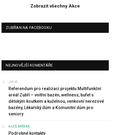
Zobrazit všechny Akce
ZUBŘAN NA FACEBOOKU
NEJNOVĚJŠÍ KOMENTÁŘE
Jakub
:
Referendum pro realizaci projektu Multifunkční
areál Zubří – vnitřní bazén, wellness, bufet s
dětským koutkem a kuželnou, venkovní nerezové
bazény, Lékařský dům a Komunitní dům pro
seniory
:
ALEŠ MĚRKA
Podrobné kontakty