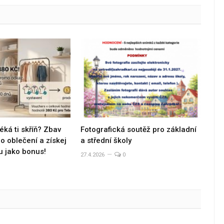
éká ti skříň? Zbav
Fotografická soutěž pro základní
 oblečení a získej
a střední školy
u jako bonus!
27.4.2026
0