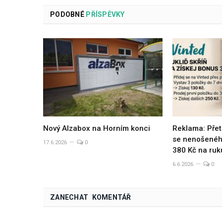
PODOBNÉ
PŘÍSPĚVKY
Nový Alzabox na Horním konci
Reklama: Přet
se nenošeného
17.6.2026
0
380 Kč na ruk
6.6.2026
0
ZANECHAT KOMENTÁŘ