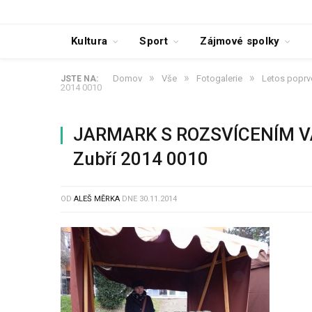
Kultura
Sport
Zájmové spolky
»
»
»
Domov
Vše
Fotogalerie
Letos poprvé
JSTE NA:
2014 0010
JARMARK S ROZSVÍCENÍM 
Zubří 2014 0010
OD
ALEŠ MĚRKA
DNE
30.11.2014