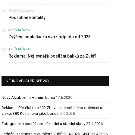
Onderkova Jana
:
Podrobné kontakty
:
ALEŠ MĚRKA
Zvýšení poplatku za svoz odpadu od 2023
:
ALEŠ MĚRKA
Reklama: Nejlevnější posílání balíků ze Zubří
NEJNOVĚJŠÍ PŘÍSPĚVKY
Nový Alzabox na Horním konci
17.6.2026
Reklama: Přetéká ti skříň? Zbav se nenošeného oblečení a
získej 380 Kč na ruku jako bonus!
6.6.2026
Fotografická soutěž pro základní a střední školy
27.4.2026
Jednání zastupitelstva města Zubří 23.4.2026 14:00
23.4.2026