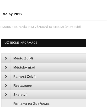
Volby 2022
ARMARK S ROZSVÍCENÍM VÁNOČNÍHO STROMEČKU v Zubří
UŽITEČNÉ INFORMACE
Město Zubří
Městský úřad
Farnost Zubří
Restaurace
Školství
Reklama na Zubřan.cz