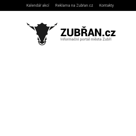
Kalendář akcí
Reklama na Zubřan.cz
Kontakty