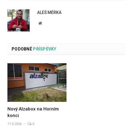
ALEŠ MĚRKA
Website
PODOBNÉ
PŘÍSPĚVKY
Nový Alzabox na Horním
konci
17.6.2026
0