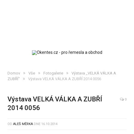
»
»
»
Domov
Vše
Fotogalerie
Výstava ,,VELKÁ VÁLKA A
»
ZUBŘÍ"
Výstava VELKÁ VÁLKA A ZUBŘÍ 2014 0056
Výstava VELKÁ VÁLKA A ZUBŘÍ
0
2014 0056
OD
ALEŠ MĚRKA
DNE
16.10.2014