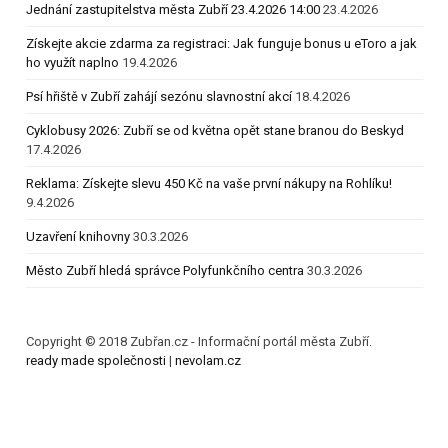
Jednání zastupitelstva města Zubří 23.4.2026 14:00
23.4.2026
Získejte akcie zdarma za registraci: Jak funguje bonus u eToro a jak
ho využít naplno
19.4.2026
Psí hřiště v Zubří zahájí sezónu slavnostní akcí
18.4.2026
Cyklobusy 2026: Zubří se od května opět stane branou do Beskyd
17.4.2026
Reklama: Získejte slevu 450 Kč na vaše první nákupy na Rohlíku!
9.4.2026
Uzavření knihovny
30.3.2026
Město Zubří hledá správce Polyfunkčního centra
30.3.2026
Copyright © 2018 Zubřan.cz - Informační portál města Zubří.
ready made společnosti
|
nevolam.cz