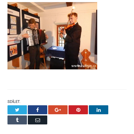
SDÍLET.
Twitter
Facebook
Google+
Pinterest
LinkedIn
Tumblr
Email