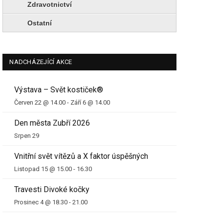
Zdravotnictví
Ostatní
NADCHÁZEJÍCÍ AKCE
Výstava – Svět kostiček®
Červen 22 @ 14.00
-
Září 6 @ 14.00
Den města Zubří 2026
Srpen 29
Vnitřní svět vítězů a X faktor úspěšných
Listopad 15 @ 15.00
-
16.30
Travesti Divoké kočky
Prosinec 4 @ 18.30
-
21.00