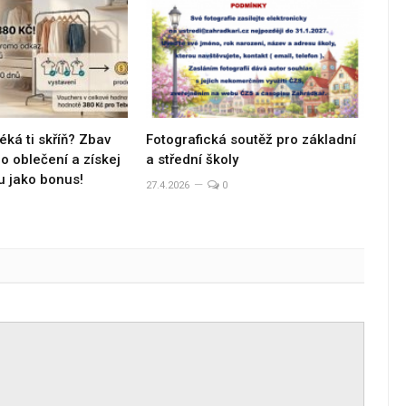
éká ti skříň? Zbav
Fotografická soutěž pro základní
 oblečení a získej
a střední školy
u jako bonus!
27.4.2026
0