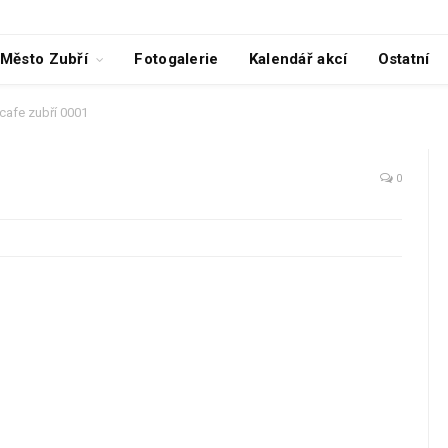
Město Zubří
Fotogalerie
Kalendář akcí
Ostatní
 cafe zubří 0001
0