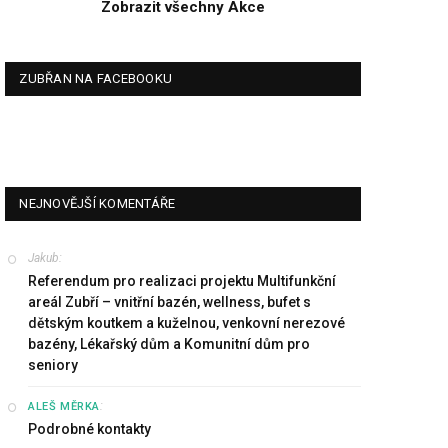
Zobrazit všechny Akce
ZUBŘAN NA FACEBOOKU
NEJNOVĚJŠÍ KOMENTÁŘE
Jakub
:
Referendum pro realizaci projektu Multifunkční
areál Zubří – vnitřní bazén, wellness, bufet s
dětským koutkem a kuželnou, venkovní nerezové
bazény, Lékařský dům a Komunitní dům pro
seniory
:
ALEŠ MĚRKA
Podrobné kontakty