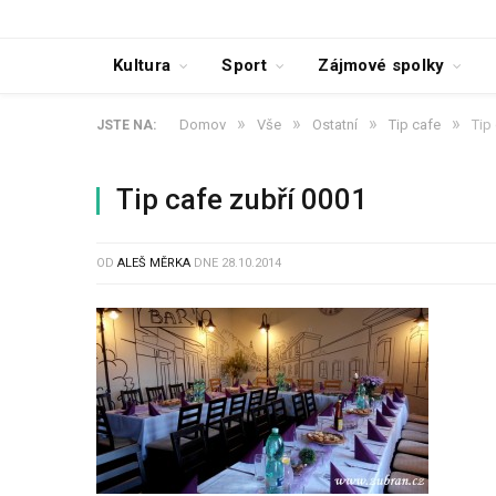
Kultura
Sport
Zájmové spolky
»
»
»
»
Domov
Vše
Ostatní
Tip cafe
Tip
JSTE NA:
Tip cafe zubří 0001
OD
ALEŠ MĚRKA
DNE
28.10.2014