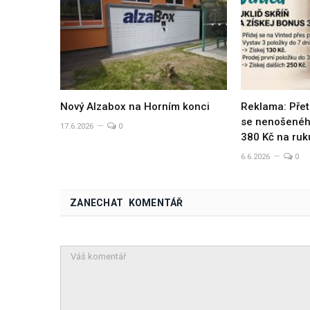
Nový Alzabox na Horním konci
Reklama: Přet
se nenošeného
17.6.2026
0
380 Kč na ruk
6.6.2026
0
ZANECHAT KOMENTÁŘ