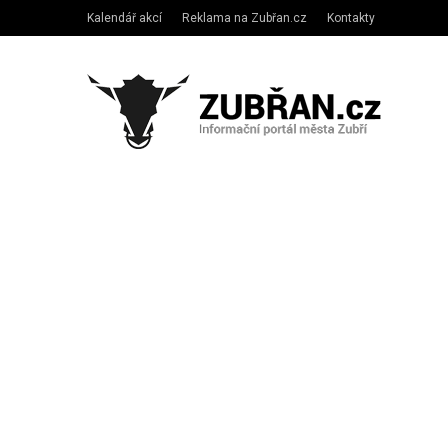
Kalendář akcí
Reklama na Zubřan.cz
Kontakty