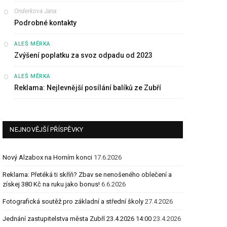
Onderkova Jana
:
Podrobné kontakty
:
ALEŠ MĚRKA
Zvýšení poplatku za svoz odpadu od 2023
:
ALEŠ MĚRKA
Reklama: Nejlevnější posílání balíků ze Zubří
NEJNOVĚJŠÍ PŘÍSPĚVKY
Nový Alzabox na Horním konci
17.6.2026
Reklama: Přetéká ti skříň? Zbav se nenošeného oblečení a
získej 380 Kč na ruku jako bonus!
6.6.2026
Fotografická soutěž pro základní a střední školy
27.4.2026
Jednání zastupitelstva města Zubří 23.4.2026 14:00
23.4.2026