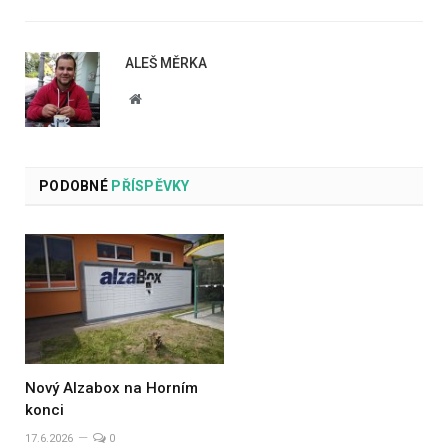
ALEŠ MĚRKA
Website
PODOBNÉ
PŘÍSPĚVKY
Nový Alzabox na Horním
konci
17.6.2026
0