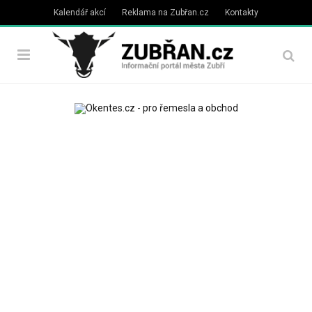
Kalendář akcí
Reklama na Zubřan.cz
Kontakty