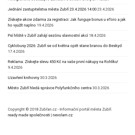
Jednání zastupitelstva města Zubří 23.4.2026 14:00
23.4.2026
Získejte akcie zdarma za registraci: Jak funguje bonus u eToro a jak
ho využít naplno
19.4.2026
Psí hřiště v Zubří zahájí sezónu slavnostní akcí
18.4.2026
Cyklobusy 2026: Zubří se od května opět stane branou do Beskyd
17.4.2026
Reklama: Získejte slevu 450 Kč na vaše první nákupy na Rohlíku!
9.4.2026
Uzavření knihovny
30.3.2026
Město Zubří hledá správce Polyfunkčního centra
30.3.2026
Copyright © 2018 Zubřan.cz - Informační portál města Zubří.
ready made společnosti
|
nevolam.cz