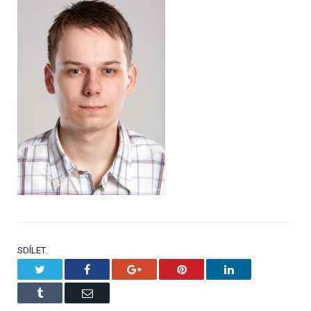
SDÍLET.
Twitter
Facebook
Google+
Pinterest
LinkedIn
Tumblr
Email