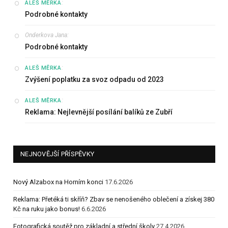
:
ALEŠ MĚRKA
Podrobné kontakty
Onderkova Jana
:
Podrobné kontakty
:
ALEŠ MĚRKA
Zvýšení poplatku za svoz odpadu od 2023
:
ALEŠ MĚRKA
Reklama: Nejlevnější posílání balíků ze Zubří
NEJNOVĚJŠÍ PŘÍSPĚVKY
Nový Alzabox na Horním konci
17.6.2026
Reklama: Přetéká ti skříň? Zbav se nenošeného oblečení a získej 380
Kč na ruku jako bonus!
6.6.2026
Fotografická soutěž pro základní a střední školy
27.4.2026