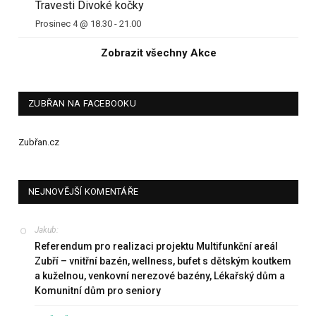
Travesti Divoké kočky
Prosinec 4 @ 18.30
-
21.00
Zobrazit všechny Akce
ZUBŘAN NA FACEBOOKU
Zubřan.cz
NEJNOVĚJŠÍ KOMENTÁŘE
Jakub
:
Referendum pro realizaci projektu Multifunkční areál
Zubří – vnitřní bazén, wellness, bufet s dětským koutkem
a kuželnou, venkovní nerezové bazény, Lékařský dům a
Komunitní dům pro seniory