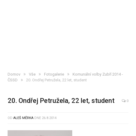
»
»
»
Domov
Vše
Fotogalerie
Komunální volby Zubří 2014 -
»
ČSSD
20. Ondřej Petružela, 22 let, student
20. Ondřej Petružela, 22 let, student
20. Ondřej Petružela, 22 let, student
0
OD
ALEŠ MĚRKA
DNE
26.8.2014