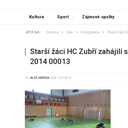
Kultura
Sport
Zájmové spolky
»
»
»
Domov
Vše
Fotogalerie
Starší žáci 
JSTE NA:
Starší žáci HC Zubří zahájili
2014 00013
OD
ALEŠ MĚRKA
DNE
10.8.2014