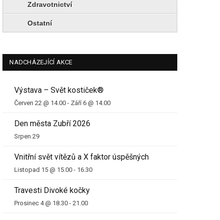
Zdravotnictví
Ostatní
NADCHÁZEJÍCÍ AKCE
Výstava – Svět kostiček®
Červen 22 @ 14.00
-
Září 6 @ 14.00
Den města Zubří 2026
Srpen 29
Vnitřní svět vítězů a X faktor úspěšných
Listopad 15 @ 15.00
-
16.30
Travesti Divoké kočky
Prosinec 4 @ 18.30
-
21.00