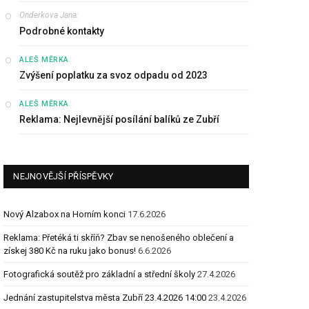
Onderkova Jana
:
Podrobné kontakty
:
ALEŠ MĚRKA
Zvýšení poplatku za svoz odpadu od 2023
:
ALEŠ MĚRKA
Reklama: Nejlevnější posílání balíků ze Zubří
NEJNOVĚJŠÍ PŘÍSPĚVKY
Nový Alzabox na Horním konci
17.6.2026
Reklama: Přetéká ti skříň? Zbav se nenošeného oblečení a
získej 380 Kč na ruku jako bonus!
6.6.2026
Fotografická soutěž pro základní a střední školy
27.4.2026
Jednání zastupitelstva města Zubří 23.4.2026 14:00
23.4.2026