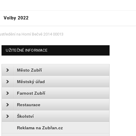
Volby 2022
soustředění na Horní Bečvě 2014 00013
UŽITEČNÉ INFORMACE
Město Zubří
Městský úřad
Farnost Zubří
Restaurace
Školství
Reklama na Zubřan.cz