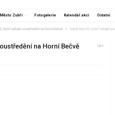
Město Zubří
Fotogalerie
Kalendář akcí
Ostatní
»
HC Zubří zahájili soustředění na Horní Bečvě
Starší žáci HC Zubří zahájili 
 soustředění na Horní Bečvě
0