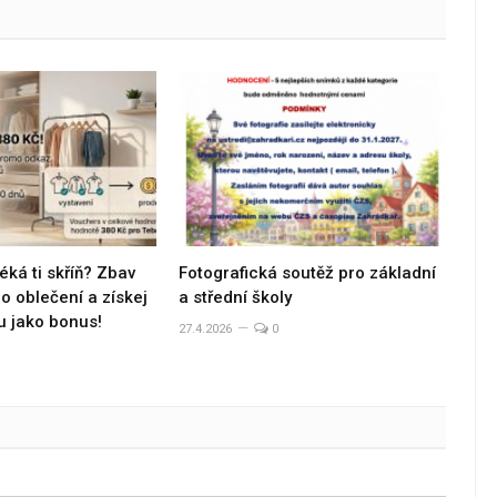
éká ti skříň? Zbav
Fotografická soutěž pro základní
 oblečení a získej
a střední školy
u jako bonus!
27.4.2026
0