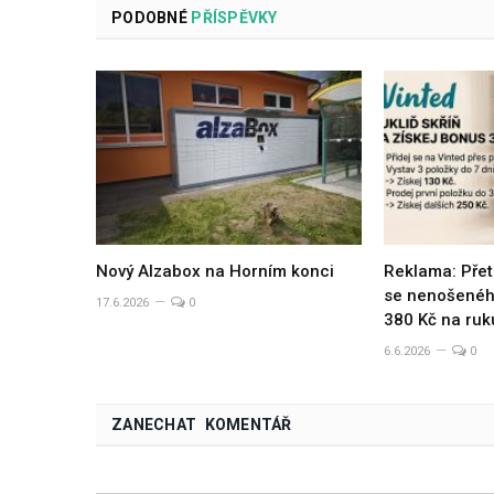
PODOBNÉ
PŘÍSPĚVKY
Nový Alzabox na Horním konci
Reklama: Přet
se nenošeného
17.6.2026
0
380 Kč na ruk
6.6.2026
0
ZANECHAT KOMENTÁŘ