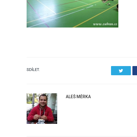
SDÍLET.
Twitter
ALEŠ MĚRKA