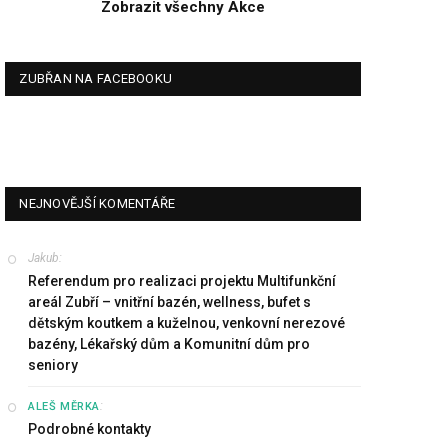
Zobrazit všechny Akce
ZUBŘAN NA FACEBOOKU
NEJNOVĚJŠÍ KOMENTÁŘE
Jakub
:
Referendum pro realizaci projektu Multifunkční
areál Zubří – vnitřní bazén, wellness, bufet s
dětským koutkem a kuželnou, venkovní nerezové
bazény, Lékařský dům a Komunitní dům pro
seniory
:
ALEŠ MĚRKA
Podrobné kontakty