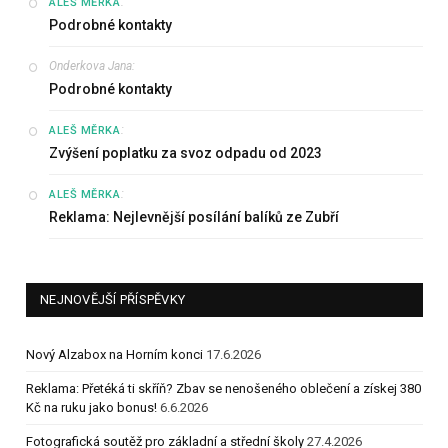
:
ALEŠ MĚRKA
Podrobné kontakty
Onderkova Jana
:
Podrobné kontakty
:
ALEŠ MĚRKA
Zvýšení poplatku za svoz odpadu od 2023
:
ALEŠ MĚRKA
Reklama: Nejlevnější posílání balíků ze Zubří
NEJNOVĚJŠÍ PŘÍSPĚVKY
Nový Alzabox na Horním konci
17.6.2026
Reklama: Přetéká ti skříň? Zbav se nenošeného oblečení a získej 380
Kč na ruku jako bonus!
6.6.2026
Fotografická soutěž pro základní a střední školy
27.4.2026