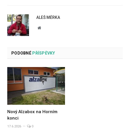
ALEŠ MĚRKA
Website
PODOBNÉ
PŘÍSPĚVKY
Nový Alzabox na Horním
konci
17.6.2026
0