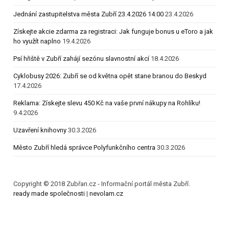
Jednání zastupitelstva města Zubří 23.4.2026 14:00
23.4.2026
Získejte akcie zdarma za registraci: Jak funguje bonus u eToro a jak
ho využít naplno
19.4.2026
Psí hřiště v Zubří zahájí sezónu slavnostní akcí
18.4.2026
Cyklobusy 2026: Zubří se od května opět stane branou do Beskyd
17.4.2026
Reklama: Získejte slevu 450 Kč na vaše první nákupy na Rohlíku!
9.4.2026
Uzavření knihovny
30.3.2026
Město Zubří hledá správce Polyfunkčního centra
30.3.2026
Copyright © 2018 Zubřan.cz - Informační portál města Zubří.
ready made společnosti
|
nevolam.cz