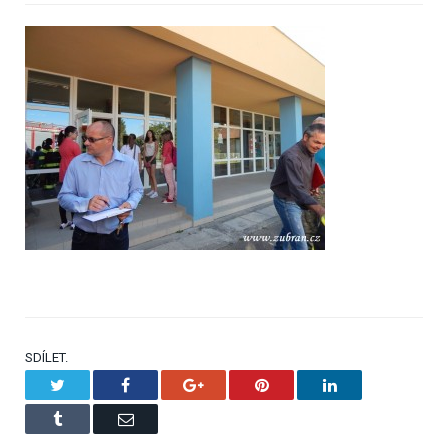
SDÍLET.
Twitter
Facebook
Google+
Pinterest
LinkedIn
Tumblr
Email