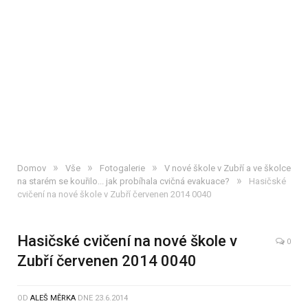
»
»
»
Domov
Vše
Fotogalerie
V nové škole v Zubří a ve školce
»
na starém se kouřilo... jak probíhala cvičná evakuace?
Hasičské
cvičení na nové škole v Zubří červenen 2014 0040
Hasičské cvičení na nové škole v
0
Zubří červenen 2014 0040
OD
ALEŠ MĚRKA
DNE
23.6.2014