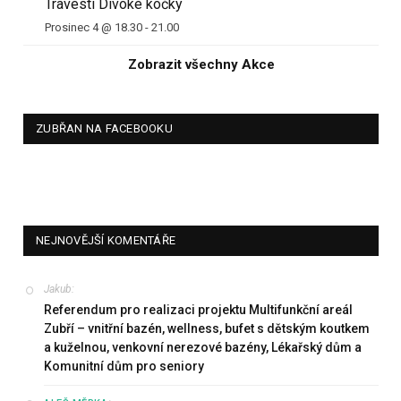
Travesti Divoké kočky
Prosinec 4 @ 18.30
-
21.00
Zobrazit všechny Akce
ZUBŘAN NA FACEBOOKU
NEJNOVĚJŠÍ KOMENTÁŘE
Jakub
:
Referendum pro realizaci projektu Multifunkční areál
Zubří – vnitřní bazén, wellness, bufet s dětským koutkem
a kuželnou, venkovní nerezové bazény, Lékařský dům a
Komunitní dům pro seniory