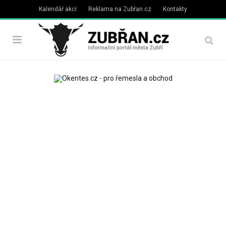
Kalendář akcí
Reklama na Zubřan.cz
Kontakty