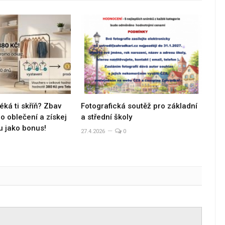
éká ti skříň? Zbav
Fotografická soutěž pro základní
 oblečení a získej
a střední školy
u jako bonus!
27.4.2026
0