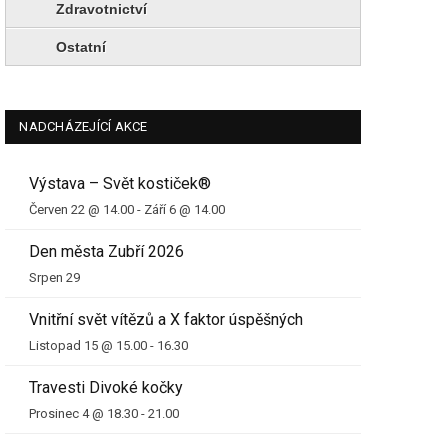
Zdravotnictví
Ostatní
NADCHÁZEJÍCÍ AKCE
Výstava – Svět kostiček®
Červen 22 @ 14.00
-
Září 6 @ 14.00
Den města Zubří 2026
Srpen 29
Vnitřní svět vítězů a X faktor úspěšných
Listopad 15 @ 15.00
-
16.30
Travesti Divoké kočky
Prosinec 4 @ 18.30
-
21.00