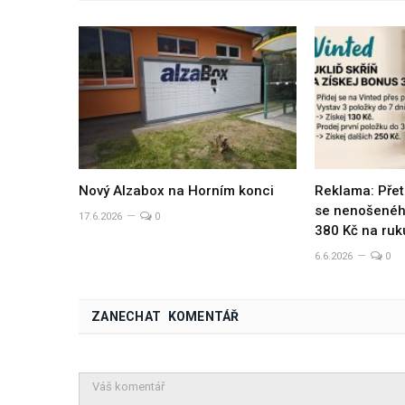
Nový Alzabox na Horním konci
Reklama: Přet
se nenošeného
17.6.2026
0
380 Kč na ruk
6.6.2026
0
ZANECHAT KOMENTÁŘ