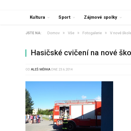
Kultura
Sport
Zájmové spolky
»
»
»
Domov
Vše
Fotogalerie
V nové škole
JSTE NA:
Hasičské cvičení na nové šk
OD
ALEŠ MĚRKA
DNE
23.6.2014