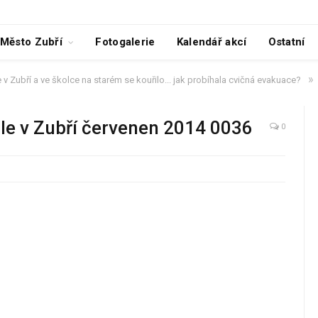
Město Zubří
Fotogalerie
Kalendář akcí
Ostatní
»
 v Zubří a ve školce na starém se kouřilo... jak probíhala cvičná evakuace?
ole v Zubří červenen 2014 0036
0