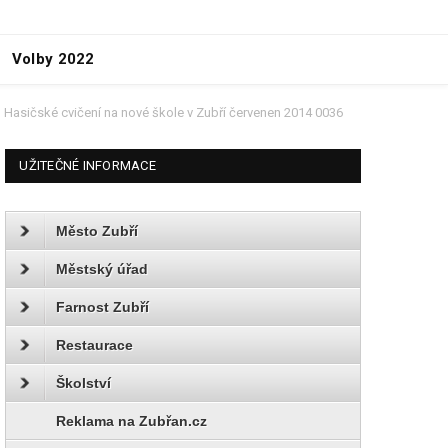
Volby 2022
Hasičské cvičení na nové škole v Zubří červenen 2014 0036
UŽITEČNÉ INFORMACE
Město Zubří
Městský úřad
Farnost Zubří
Restaurace
Školství
Reklama na Zubřan.cz