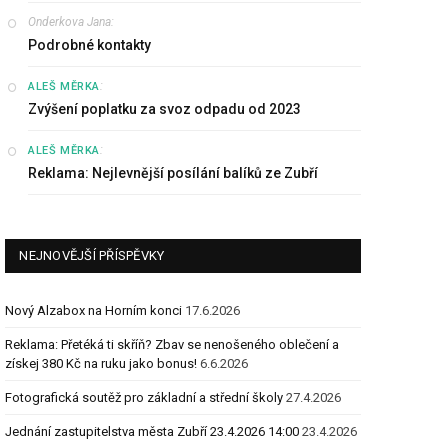
Onderkova Jana
:
Podrobné kontakty
:
ALEŠ MĚRKA
Zvýšení poplatku za svoz odpadu od 2023
:
ALEŠ MĚRKA
Reklama: Nejlevnější posílání balíků ze Zubří
NEJNOVĚJŠÍ PŘÍSPĚVKY
Nový Alzabox na Horním konci
17.6.2026
Reklama: Přetéká ti skříň? Zbav se nenošeného oblečení a
získej 380 Kč na ruku jako bonus!
6.6.2026
Fotografická soutěž pro základní a střední školy
27.4.2026
Jednání zastupitelstva města Zubří 23.4.2026 14:00
23.4.2026