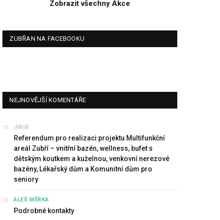
Zobrazit všechny Akce
ZUBŘAN NA FACEBOOKU
NEJNOVĚJŠÍ KOMENTÁŘE
Jakub
:
Referendum pro realizaci projektu Multifunkční
areál Zubří – vnitřní bazén, wellness, bufet s
dětským koutkem a kuželnou, venkovní nerezové
bazény, Lékařský dům a Komunitní dům pro
seniory
:
ALEŠ MĚRKA
Podrobné kontakty