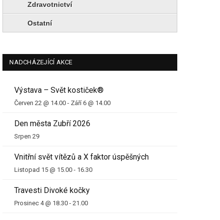
Zdravotnictví
Ostatní
NADCHÁZEJÍCÍ AKCE
Výstava – Svět kostiček®
Červen 22 @ 14.00
-
Září 6 @ 14.00
Den města Zubří 2026
Srpen 29
Vnitřní svět vítězů a X faktor úspěšných
Listopad 15 @ 15.00
-
16.30
Travesti Divoké kočky
Prosinec 4 @ 18.30
-
21.00