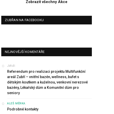
Zobrazit všechny Akce
ZUBŘAN NA FACEBOOKU
NEJNOVĚJŠÍ KOMENTÁŘE
Jakub
:
Referendum pro realizaci projektu Multifunkční
areál Zubří – vnitřní bazén, wellness, bufet s
dětským koutkem a kuželnou, venkovní nerezové
bazény, Lékařský dům a Komunitní dům pro
seniory
:
ALEŠ MĚRKA
Podrobné kontakty