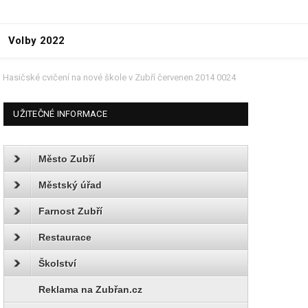
Volby 2022
Hasičské cvičení na nové škole v Zubří červenen 2014 0024
UŽITEČNÉ INFORMACE
Město Zubří
Městský úřad
Farnost Zubří
Restaurace
Školství
Reklama na Zubřan.cz