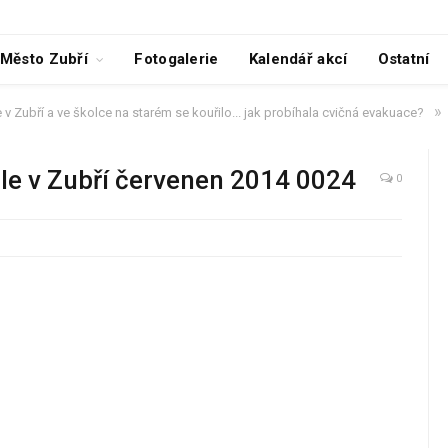
Město Zubří
Fotogalerie
Kalendář akcí
Ostatní
»
 v Zubří a ve školce na starém se kouřilo... jak probíhala cvičná evakuace?
ole v Zubří červenen 2014 0024
0