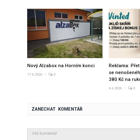
Nový Alzabox na Horním konci
Reklama: Přet
se nenošeného
17.6.2026
0
380 Kč na ruk
6.6.2026
0
ZANECHAT KOMENTÁŘ