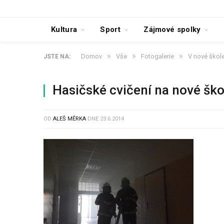
Kultura
Sport
Zájmové spolky
»
»
»
Domov
Vše
Fotogalerie
V nové škole
JSTE NA:
Hasičské cvičení na nové šk
OD
ALEŠ MĚRKA
DNE
23.6.2014