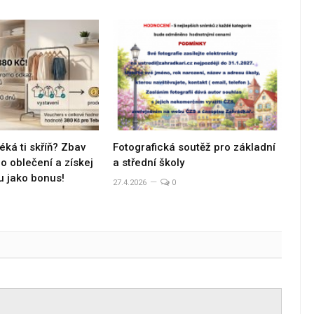
éká ti skříň? Zbav
Fotografická soutěž pro základní
 oblečení a získej
a střední školy
u jako bonus!
27.4.2026
0