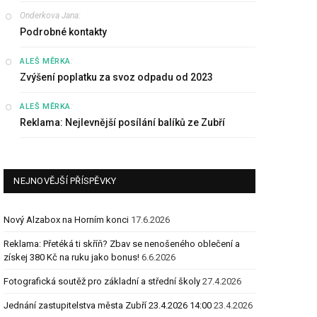
Onderkova Jana
:
Podrobné kontakty
:
ALEŠ MĚRKA
Zvýšení poplatku za svoz odpadu od 2023
:
ALEŠ MĚRKA
Reklama: Nejlevnější posílání balíků ze Zubří
NEJNOVĚJŠÍ PŘÍSPĚVKY
Nový Alzabox na Horním konci
17.6.2026
Reklama: Přetéká ti skříň? Zbav se nenošeného oblečení a
získej 380 Kč na ruku jako bonus!
6.6.2026
Fotografická soutěž pro základní a střední školy
27.4.2026
Jednání zastupitelstva města Zubří 23.4.2026 14:00
23.4.2026