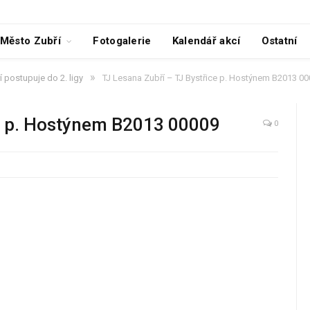
Město Zubří
Fotogalerie
Kalendář akcí
Ostatní
»
 postupuje do 2. ligy
TJ Lesana Zubří – TJ Bystřice p. Hostýnem B2013 0
ce p. Hostýnem B2013 00009
0