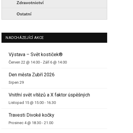
Zdravotnictví
Ostatní
NADCHÁZEJÍCÍ AKCE
Výstava – Svět kostiček®
Červen 22 @ 14.00
-
Září 6 @ 14.00
Den města Zubří 2026
Srpen 29
Vnitřní svět vítězů a X faktor úspěšných
Listopad 15 @ 15.00
-
16.30
Travesti Divoké kočky
Prosinec 4 @ 18.30
-
21.00