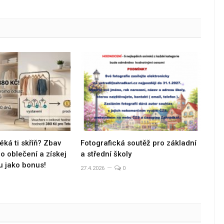
éká ti skříň? Zbav
Fotografická soutěž pro základní
 oblečení a získej
a střední školy
u jako bonus!
27.4.2026
0