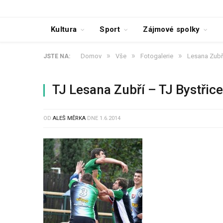
Kultura
Sport
Zájmové spolky
»
»
»
Domov
Vše
Fotogalerie
Lesana Zubří
JSTE NA:
TJ Lesana Zubří – TJ Bystři
OD
ALEŠ MĚRKA
DNE
1.6.2014