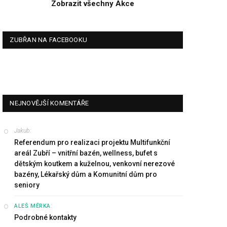
Zobrazit všechny Akce
ZUBŘAN NA FACEBOOKU
NEJNOVĚJŠÍ KOMENTÁŘE
Jakub
:
Referendum pro realizaci projektu Multifunkční
areál Zubří – vnitřní bazén, wellness, bufet s
dětským koutkem a kuželnou, venkovní nerezové
bazény, Lékařský dům a Komunitní dům pro
seniory
:
ALEŠ MĚRKA
Podrobné kontakty