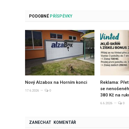
PODOBNÉ
PŘÍSPĚVKY
Nový Alzabox na Horním konci
Reklama: Přet
se nenošeného
17.6.2026
0
380 Kč na ruk
6.6.2026
0
ZANECHAT KOMENTÁŘ