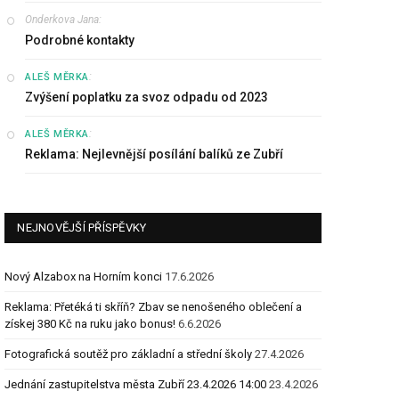
Onderkova Jana
:
Podrobné kontakty
:
ALEŠ MĚRKA
Zvýšení poplatku za svoz odpadu od 2023
:
ALEŠ MĚRKA
Reklama: Nejlevnější posílání balíků ze Zubří
NEJNOVĚJŠÍ PŘÍSPĚVKY
Nový Alzabox na Horním konci
17.6.2026
Reklama: Přetéká ti skříň? Zbav se nenošeného oblečení a
získej 380 Kč na ruku jako bonus!
6.6.2026
Fotografická soutěž pro základní a střední školy
27.4.2026
Jednání zastupitelstva města Zubří 23.4.2026 14:00
23.4.2026